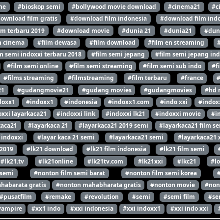
ne
#bioskop semi
#bollywood movie download
#cinema21
#c
ownload film gratis
#download film indonesia
#download film indo
lm terbaru 2019
#download movie
#dunia 21
#dunia21
#dun
m cinema
#film dewasa
#film download
#film en streaming
m semi indoxxi terbaru 2018
#film semi jepang
#film semi jepang ind
#film semi online
#film semi streaming
#film semi sub indo
#f
#films streaming
#filmstreaming
#film terbaru
#france
21
#gudangmovie21
#gudang movies
#gudangmovies
#hd 
doxx1
#indoxx1
#indonesia
#indoxx1.com
#indo xxi
#indox
xxi layarkaca21
#indoxxi link
#indoxxi lk21
#indoxxi movie
#i
kaca21
#layarkaca 21
#layarkaca21 2019 semi
#layarkaca21 film s
 indoxxi
#layar kaca 21 semi
#layarkaca21 semi
#layarkaca21 
 2019
#lk21 download
#lk21 film indonesia
#lk21 film semi
#lk21.tv
#lk21online
#lk21tv.com
#lk21xxi
#lkc21
#l
 semi
#nonton film semi barat
#nonton film semi korea
habarata gratis
#nonton mahabharata gratis
#nonton movie
#non
#pusatfilm
#remake
#revolution
#semi
#semi film
#se
vampire
#xx1 indo
#xxi indonesia
#xxi indoxx1
#xxi indo xxi