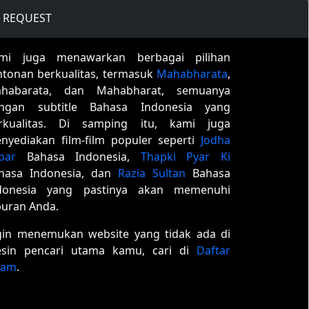
REQUEST
mi juga menawarkan berbagai pilihan
ntonan berkualitas, termasuk
Mahabharata
,
habarata, dan Mahabharat, semuanya
ngan subtitle Bahasa Indonesia yang
rkualitas. Di samping itu, kami juga
nyediakan film-film populer seperti
Jodha
bar
Bahasa Indonesia,
Thapki Pyar Ki
hasa Indonesia, dan
Razia Sultan
Bahasa
donesia yang pastinya akan memenuhi
buran Anda.
gin menemukan website yang tidak ada di
sin pencari utama kamu, cari di
Daftar
tam
.