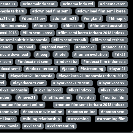
inema 21
#cinemaindo semi
#cinema indo xxi
#cinemakeren
nesia terbaru
#download film semi
#download film semi korea
ia21.org
#dunia21.pw
#duniafilm21
#england
#filmapik
#film indonesia
#film online
#film semi
#film semi australia
oxxi 2018
#film semi korea
#film semi korea terbaru 2018 indoxxi
ilm semi subtitle indonesia
#film semi terbaik
#film semi terbaru
#ganol
#ganool
#ganool.watch
#ganool21
#ganool asia
movie download
#hooq
#hotel
#human evolution
#ilk21
xi.com
#indoxxi.net semi
#indoxxi bz
#indoxxi film indonesia
ndoxxi semi
#indoxxi terbaru
#japan
#kstreaming
#layar 21
emi
#layarkaca21 indonesia
#layar kaca 21 indonesia terbaru 2019
xxi
#layarkaca21.com
#layarkaca21.tv semi
#layar kaca xxi
#lk21 indonesia
#lk 21 indo xxi
#lk21 indoxxi
#lk21 indo xxi
ondon
#movie21
#netflix online
#nonton
#nonton film
#nonton film semi online
#nonton film semi terbaru 2018 indoxxi
tonmovie
#nonton movie online
#nonton online
#nonton semi
mi korea
#sibling relationship
#streaming
#streaming film
#xxi movie
#xxi semi
#xxi streaming