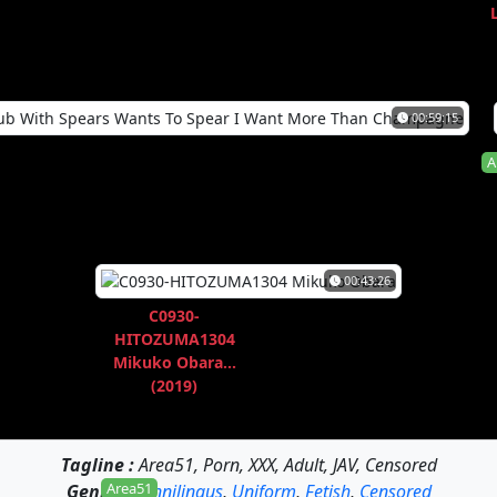
00:59:15
A
00:43:26
C0930-
HITOZUMA1304
Mikuko Obara...
(2019)
Tagline :
Area51, Porn, XXX, Adult, JAV, Censored
Area51
Genre :
Cunnilingus
,
Uniform
,
Fetish
,
Censored