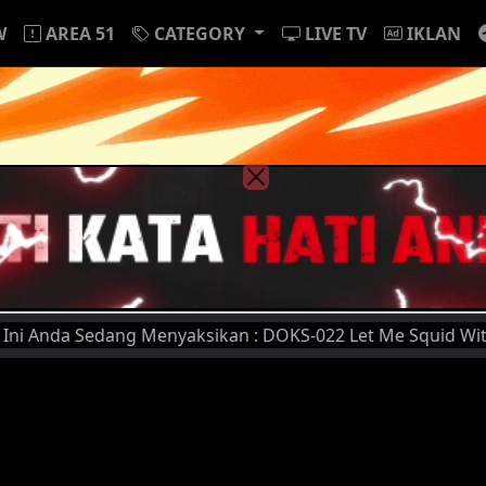
W
AREA 51
CATEGORY
LIVE TV
IKLAN
nda Sedang Menyaksikan : DOKS-022 Let Me Squid With Cunni