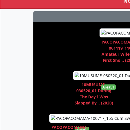
No
PACOPACOMA
061119_11
Amateur Wife
First Sho... (2
10MUSUME-
Area51
030520_01 During
The Day I Was
Slapped By... (2020)
PACOPACOMAMA-
Area51