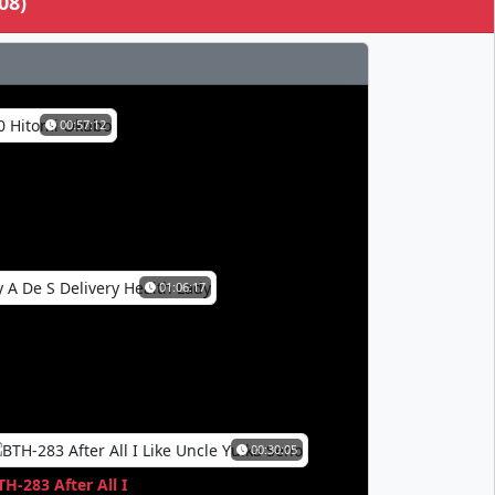
08)
00:57:12
01:06:17
00:30:05
TH-283 After All I