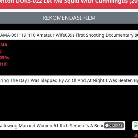
nton DOKS-022 Let Me Squid With Cunnilingus (20
REKOMENDASI FILM
MA-
0
039s
019)
01:00:12
B