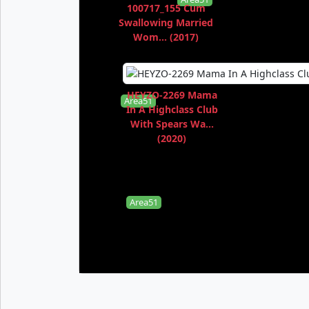
100717_155 Cum
Swallowing Married
Wom... (2017)
HEYZO-2269 Mama
Area51
In A Highclass Club
With Spears Wa...
(2020)
Area51