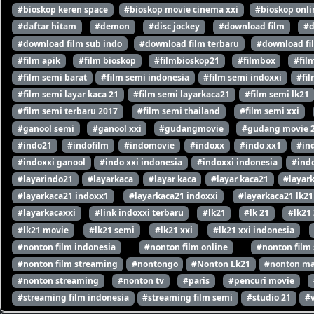
#bioskop keren space
#bioskop movie cinema xxi
#bioskop onli
#daftar hitam
#demon
#disc jockey
#download film
#d
#download film sub indo
#download film terbaru
#download fi
#film apik
#film bioskop
#filmbioskop21
#filmbox
#fil
#film semi barat
#film semi indonesia
#film semi indoxxi
#fil
#film semi layar kaca 21
#film semi layarkaca21
#film semi lk21
#film semi terbaru 2017
#film semi thailand
#film semi xxi
#ganool semi
#ganool xxi
#gudangmovie
#gudang movie 
#indo21
#indofilm
#indomovie
#indoxx
#indo xx1
#in
#indoxxi ganool
#indo xxi indonesia
#indoxxi indonesia
#indo
#layarindo21
#layarkaca
#layar kaca
#layar kaca21
#layar
#layarkaca21 indoxx1
#layarkaca21 indoxxi
#layarkaca21 lk21
#layarkacaxxi
#link indoxxi terbaru
#lk21
#lk 21
#lk21
#lk21 movie
#lk21 semi
#lk21 xxi
#lk21 xxi indonesia
#nonton film indonesia
#nonton film online
#nonton film
#nonton film streaming
#nontongo
#Nonton Lk21
#nonton ma
#nonton streaming
#nonton tv
#paris
#pencuri movie
#streaming film indonesia
#streaming film semi
#studio 21
#