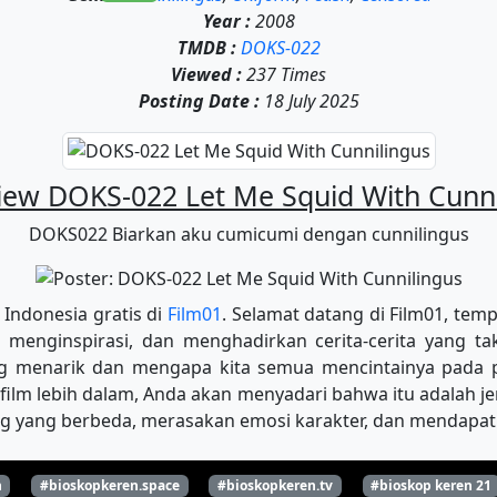
Year :
2008
TMDB :
DOKS-022
Viewed :
237 Times
Posting Date :
18 July 2025
iew DOKS-022 Let Me Squid With Cunni
DOKS022 Biarkan aku cumicumi dengan cunnilingus
 Indonesia gratis di
Film01
. Selamat datang di Film01, tem
menginspirasi, dan menghadirkan cerita-cerita yang tak
ing menarik dan mengapa kita semua mencintainya pada
film lebih dalam, Anda akan menyadari bahwa itu adalah je
g yang berbeda, merasakan emosi karakter, dan mendapatka
n
#bioskopkeren.space
#bioskopkeren.tv
#bioskop keren 21