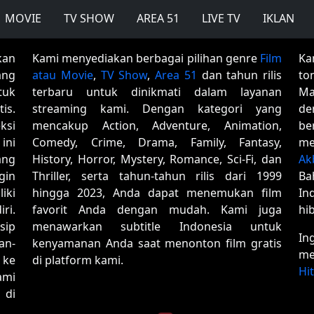
MOVIE
TV SHOW
AREA 51
LIVE TV
IKLAN
kan
Kami menyediakan berbagai pilihan genre
Film
Ka
ang
atau Movie
,
TV Show
,
Area 51
dan tahun rilis
to
tuk
terbaru untuk dinikmati dalam layanan
Ma
is.
streaming kami. Dengan kategori yang
de
ksi
mencakup Action, Adventure, Animation,
be
ini
Comedy, Crime, Drama, Family, Fantasy,
me
ang
History, Horror, Mystery, Romance, Sci-Fi, dan
Ak
gin
Thriller, serta tahun-tahun rilis dari 1999
Ba
iki
hingga 2023, Anda dapat menemukan film
In
ri.
favorit Anda dengan mudah. Kami juga
hi
sip
menawarkan subtitle Indonesia untuk
In
an-
kenyamanan Anda saat menonton film gratis
me
 ke
di platform kami.
Hi
ami
 di