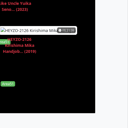
Like Uncle Yuika
Seno... (2023)
00:21:08
HEYZO-2126
rea51
Kirishima Mika
Handjob... (2019)
Area51