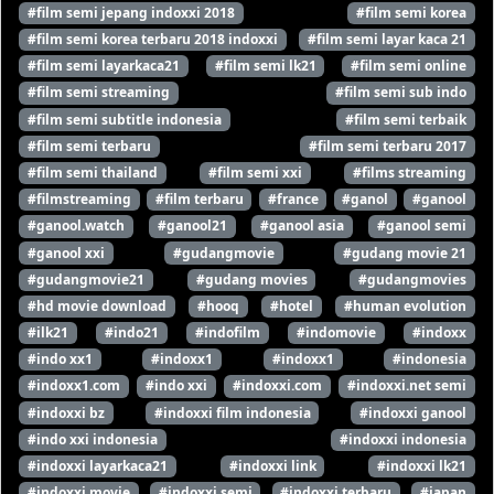
#film semi jepang indoxxi 2018
#film semi korea
#film semi korea terbaru 2018 indoxxi
#film semi layar kaca 21
#film semi layarkaca21
#film semi lk21
#film semi online
#film semi streaming
#film semi sub indo
#film semi subtitle indonesia
#film semi terbaik
#film semi terbaru
#film semi terbaru 2017
#film semi thailand
#film semi xxi
#films streaming
#filmstreaming
#film terbaru
#france
#ganol
#ganool
#ganool.watch
#ganool21
#ganool asia
#ganool semi
#ganool xxi
#gudangmovie
#gudang movie 21
#gudangmovie21
#gudang movies
#gudangmovies
#hd movie download
#hooq
#hotel
#human evolution
#ilk21
#indo21
#indofilm
#indomovie
#indoxx
#indo xx1
#indoxx1
#indoxx1
#indonesia
#indoxx1.com
#indo xxi
#indoxxi.com
#indoxxi.net semi
#indoxxi bz
#indoxxi film indonesia
#indoxxi ganool
#indo xxi indonesia
#indoxxi indonesia
#indoxxi layarkaca21
#indoxxi link
#indoxxi lk21
#indoxxi movie
#indoxxi semi
#indoxxi terbaru
#japan