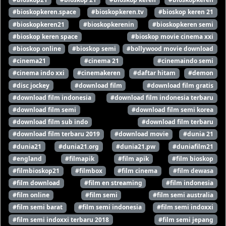
#bioskopkeren.space
#bioskopkeren.tv
#bioskop keren 21
#bioskopkeren21
#bioskopkerenin
#bioskopkeren semi
#bioskop keren space
#bioskop movie cinema xxi
#bioskop online
#bioskop semi
#bollywood movie download
#cinema21
#cinema 21
#cinemaindo semi
#cinema indo xxi
#cinemakeren
#daftar hitam
#demon
#disc jockey
#download film
#download film gratis
#download film indonesia
#download film indonesia terbaru
#download film semi
#download film semi korea
#download film sub indo
#download film terbaru
#download film terbaru 2019
#download movie
#dunia 21
#dunia21
#dunia21.org
#dunia21.pw
#duniafilm21
#england
#filmapik
#film apik
#film bioskop
#filmbioskop21
#filmbox
#film cinema
#film dewasa
#film download
#film en streaming
#film indonesia
#film online
#film semi
#film semi australia
#film semi barat
#film semi indonesia
#film semi indoxxi
#film semi indoxxi terbaru 2018
#film semi jepang