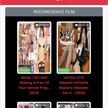
REKOMENDASI FILM
03:58:45
00:58:56
Area51
Area51
WANZ-728 Child
HEYZO-2275
Making Is Part Of
Maydoll Vol16the
Your Service Preg...
Masters Obedient
(2018)
Sex D... (2020)
03:48:10
04:00:26