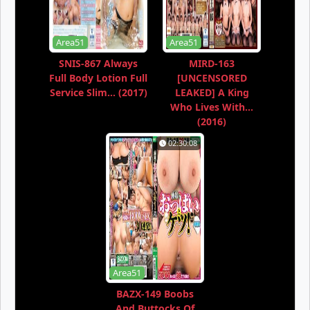
Area51
Area51
SNIS-867 Always
MIRD-163
Full Body Lotion Full
[UNCENSORED
Service Slim... (2017)
LEAKED] A King
Who Lives With...
(2016)
02:30:08
Area51
BAZX-149 Boobs
And Buttocks Of