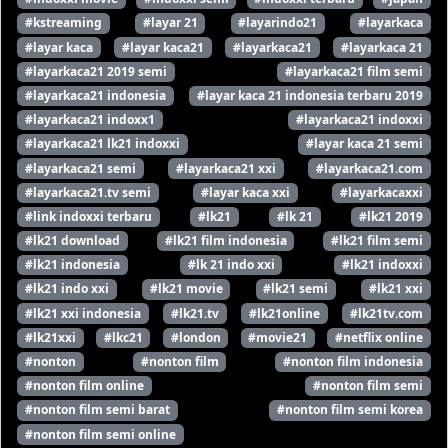
#kstreaming
#layar 21
#layarindo21
#layarkaca
#layar kaca
#layar kaca21
#layarkaca21
#layarkaca 21
#layarkaca21 2019 semi
#layarkaca21 film semi
#layarkaca21 indonesia
#layar kaca 21 indonesia terbaru 2019
#layarkaca21 indoxx1
#layarkaca21 indoxxi
#layarkaca21 lk21 indoxxi
#layar kaca 21 semi
#layarkaca21 semi
#layarkaca21 xxi
#layarkaca21.com
#layarkaca21.tv semi
#layar kaca xxi
#layarkacaxxi
#link indoxxi terbaru
#lk21
#lk 21
#lk21 2019
#lk21 download
#lk21 film indonesia
#lk21 film semi
#lk21 indonesia
#lk 21 indo xxi
#lk21 indoxxi
#lk21 indo xxi
#lk21 movie
#lk21 semi
#lk21 xxi
#lk21 xxi indonesia
#lk21.tv
#lk21online
#lk21tv.com
#lk21xxi
#lkc21
#london
#movie21
#netflix online
#nonton
#nonton film
#nonton film indonesia
#nonton film online
#nonton film semi
#nonton film semi barat
#nonton film semi korea
#nonton film semi online