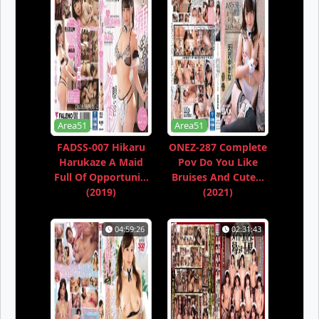
Area51
Area51
FADSS-007 Hikaru
ONEZ-287 Complete
Harukaze A Maid
Pov Do You Like
Full Of Opportuni...
Bruises And Cute...
(2019)
(2021)
04:59:26
02:31:43