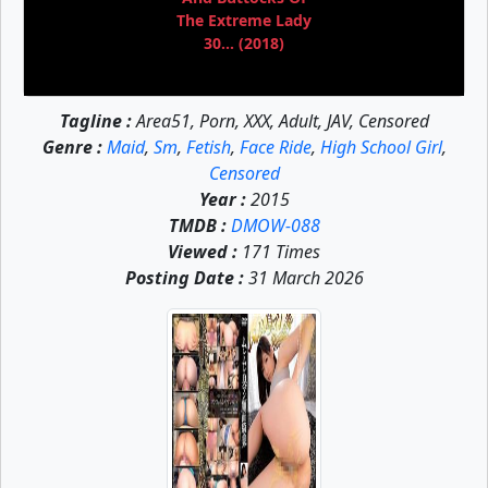
The Extreme Lady
30... (2018)
Tagline :
Area51, Porn, XXX, Adult, JAV, Censored
Genre :
Maid
,
Sm
,
Fetish
,
Face Ride
,
High School Girl
,
Censored
Year :
2015
TMDB :
DMOW-088
Viewed :
171 Times
Posting Date :
31 March 2026