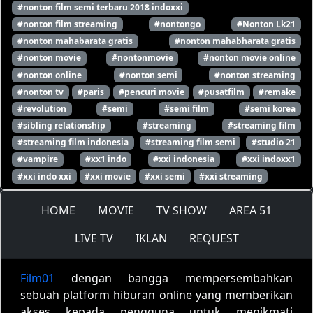
#nonton film semi terbaru 2018 indoxxi
#nonton film streaming
#nontongo
#Nonton Lk21
#nonton mahabarata gratis
#nonton mahabharata gratis
#nonton movie
#nontonmovie
#nonton movie online
#nonton online
#nonton semi
#nonton streaming
#nonton tv
#paris
#pencuri movie
#pusatfilm
#remake
#revolution
#semi
#semi film
#semi korea
#sibling relationship
#streaming
#streaming film
#streaming film indonesia
#streaming film semi
#studio 21
#vampire
#xx1 indo
#xxi indonesia
#xxi indoxx1
#xxi indo xxi
#xxi movie
#xxi semi
#xxi streaming
HOME
MOVIE
TV SHOW
AREA 51
LIVE TV
IKLAN
REQUEST
Film01
dengan bangga mempersembahkan
sebuah platform hiburan online yang memberikan
akses kepada pengguna untuk menikmati