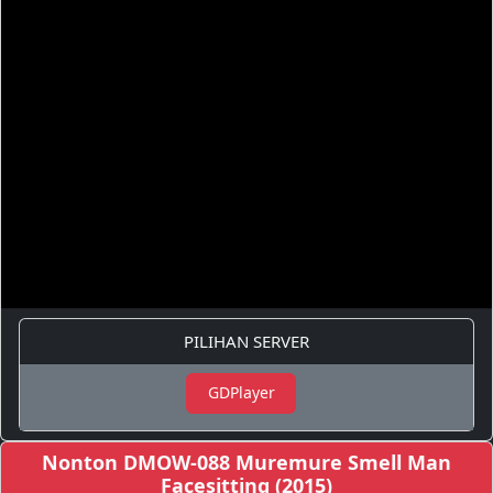
PILIHAN SERVER
GDPlayer
Nonton DMOW-088 Muremure Smell Man
Facesitting (2015)