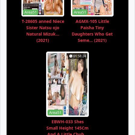
Area51
Area51
T-28605 anned Niece
AGMX-105 Little
Sister Natsu ojo
Paisha Tiny
Natural Mizuk...
Daughters Who Get
(2021)
Seme... (2021)
01:58:24
Area51
EBWH-033 Shes
Small Height 145Cm
And A Little Chub...