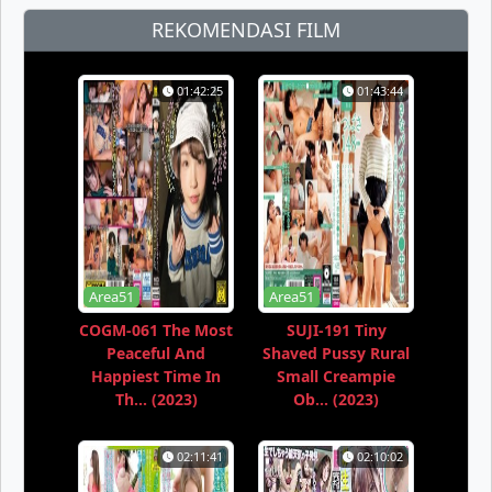
REKOMENDASI FILM
01:42:25
01:43:44
Area51
Area51
COGM-061 The Most
SUJI-191 Tiny
Peaceful And
Shaved Pussy Rural
Happiest Time In
Small Creampie
Th... (2023)
Ob... (2023)
02:11:41
02:10:02