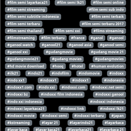
#film semi layarkaca21
#film semi lk21
#film semi online
#film semi streaming
#film semi sub indo
#film semi subtitle indonesia
#film semi terbaik
#film semi terbaru
#film semi terbaru 2017
#film semi thailand
#film semi xxi
#films streaming
#filmstreaming
#film terbaru
#france
#ganol
#ganool
#ganool.watch
#ganool21
#ganool asia
#ganool semi
#ganool xxi
#gudangmovie
#gudang movie 21
#gudangmovie21
#gudang movies
#gudangmovies
#hd movie download
#hooq
#hotel
#human evolution
#ilk21
#indo21
#indofilm
#indomovie
#indoxx
#indo xx1
#indoxx1
#indoxx1
#indonesia
#indoxx1.com
#indo xxi
#indoxxi.com
#indoxxi.net semi
#indoxxi bz
#indoxxi film indonesia
#indoxxi ganool
#indo xxi indonesia
#indoxxi indonesia
#indoxxi layarkaca21
#indoxxi link
#indoxxi lk21
#indoxxi movie
#indoxxi semi
#indoxxi terbaru
#japan
#kstreaming
#layar 21
#layarindo21
#layarkaca
#layar kaca
#layar kaca21
#layarkaca21
#layarkaca 21