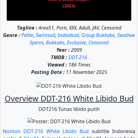
(2023)
Tagline :
Area51, Porn, XXX, Adult, JAV, Censored
Genre :
Petite
,
Swimsuit
,
Individual
,
Group Bukkake
,
Swallow
Sperm
,
Bukkake
,
Exclusive
,
Censored
Year :
2009
TMDB :
DDT-216
Viewed :
186 Times
Posting Date :
11 November 2025
Overview DDT-216 White Libido Bud
DDT216 Tunas libido putih
Nonton DDT-216 White Libido Bud
subtitle Indonesia