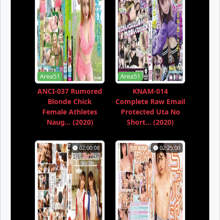
Area51
Area51
ANCI-037 Rumored
KNAM-014
Blonde Chick
Complete Raw Email
Female Athletes
Protected Uta No
Naug... (2020)
Short... (2020)
02:00:08
02:25:00