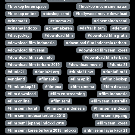
#bioskop keren space
#bioskop movie cinema xxi
#bioskop online
#bioskop semi
#bollywood movie download
#cinema21
#cinema 21
#cinemaindo semi
#cinema indo xxi
#cinemakeren
#daftar hitam
#demon
#disc jockey
#download film
#download film gratis
#download film indonesia
#download film indonesia terbaru
#download film semi
#download film semi korea
#download film sub indo
#download film terbaru
#download film terbaru 2019
#download movie
#dunia 21
#dunia21
#dunia21.org
#dunia21.pw
#duniafilm21
#england
#filmapik
#film apik
#film bioskop
#filmbioskop21
#filmbox
#film cinema
#film dewasa
#film download
#film en streaming
#film indonesia
#film online
#film semi
#film semi australia
#film semi barat
#film semi indonesia
#film semi indoxxi
#film semi indoxxi terbaru 2018
#film semi jepang
#film semi jepang indoxxi 2018
#film semi korea
#film semi korea terbaru 2018 indoxxi
#film semi layar kaca 21