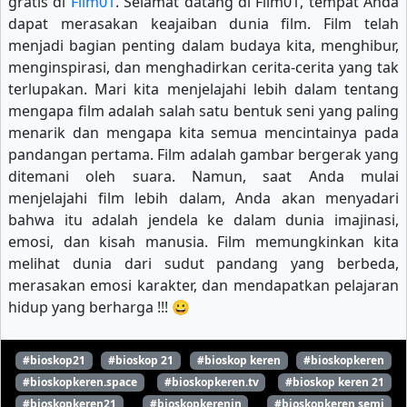
gratis di
Film01
. Selamat datang di Film01, tempat Anda
dapat merasakan keajaiban dunia film. Film telah
menjadi bagian penting dalam budaya kita, menghibur,
menginspirasi, dan menghadirkan cerita-cerita yang tak
terlupakan. Mari kita menjelajahi lebih dalam tentang
mengapa film adalah salah satu bentuk seni yang paling
menarik dan mengapa kita semua mencintainya pada
pandangan pertama. Film adalah gambar bergerak yang
ditemani oleh suara. Namun, saat Anda mulai
menjelajahi film lebih dalam, Anda akan menyadari
bahwa itu adalah jendela ke dalam dunia imajinasi,
emosi, dan kisah manusia. Film memungkinkan kita
melihat dunia dari sudut pandang yang berbeda,
merasakan emosi karakter, dan mendapatkan pelajaran
hidup yang berharga !!! 😀
#bioskop21
#bioskop 21
#bioskop keren
#bioskopkeren
#bioskopkeren.space
#bioskopkeren.tv
#bioskop keren 21
#bioskopkeren21
#bioskopkerenin
#bioskopkeren semi