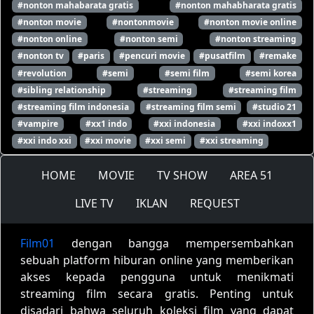
#nonton mahabarata gratis
#nonton mahabharata gratis
#nonton movie
#nontonmovie
#nonton movie online
#nonton online
#nonton semi
#nonton streaming
#nonton tv
#paris
#pencuri movie
#pusatfilm
#remake
#revolution
#semi
#semi film
#semi korea
#sibling relationship
#streaming
#streaming film
#streaming film indonesia
#streaming film semi
#studio 21
#vampire
#xx1 indo
#xxi indonesia
#xxi indoxx1
#xxi indo xxi
#xxi movie
#xxi semi
#xxi streaming
HOME
MOVIE
TV SHOW
AREA 51
LIVE TV
IKLAN
REQUEST
Film01
dengan bangga mempersembahkan
sebuah platform hiburan online yang memberikan
akses kepada pengguna untuk menikmati
streaming film secara gratis. Penting untuk
disadari bahwa seluruh koleksi film yang dapat