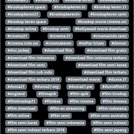
#bioskopkeren.space
#bioskopkeren.tv
#bioskop keren 21
#bioskopkeren21
#bioskopkerenin
#bioskopkeren semi
#bioskop keren space
#bioskop movie cinema xxi
#bioskop online
#bioskop semi
#bollywood movie download
#cinema21
#cinema 21
#cinemaindo semi
#cinema indo xxi
#cinemakeren
#daftar hitam
#demon
#disc jockey
#download film
#download film gratis
#download film indonesia
#download film indonesia terbaru
#download film semi
#download film semi korea
#download film sub indo
#download film terbaru
#download film terbaru 2019
#download movie
#dunia 21
#dunia21
#dunia21.org
#dunia21.pw
#duniafilm21
#england
#filmapik
#film apik
#film bioskop
#filmbioskop21
#filmbox
#film cinema
#film dewasa
#film download
#film en streaming
#film indonesia
#film online
#film semi
#film semi australia
#film semi barat
#film semi indonesia
#film semi indoxxi
#film semi indoxxi terbaru 2018
#film semi jepang