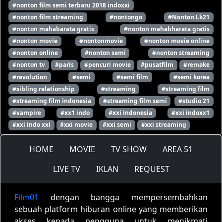
#nonton film semi terbaru 2018 indoxxi
#nonton film streaming
#nontongo
#Nonton Lk21
#nonton mahabarata gratis
#nonton mahabharata gratis
#nonton movie
#nontonmovie
#nonton movie online
#nonton online
#nonton semi
#nonton streaming
#nonton tv
#paris
#pencuri movie
#pusatfilm
#remake
#revolution
#semi
#semi film
#semi korea
#sibling relationship
#streaming
#streaming film
#streaming film indonesia
#streaming film semi
#studio 21
#vampire
#xx1 indo
#xxi indonesia
#xxi indoxx1
#xxi indo xxi
#xxi movie
#xxi semi
#xxi streaming
HOME
MOVIE
TV SHOW
AREA 51
LIVE TV
IKLAN
REQUEST
Film01
dengan bangga mempersembahkan
sebuah platform hiburan online yang memberikan
akses kepada pengguna untuk menikmati