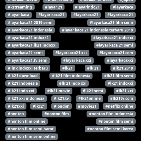
#kstreaming
#layar 21
#layarindo21
#layarkaca
#layar kaca
#layar kaca21
#layarkaca21
#layarkaca 21
#layarkaca21 2019 semi
#layarkaca21 film semi
#layarkaca21 indonesia
#layar kaca 21 indonesia terbaru 2019
#layarkaca21 indoxx1
#layarkaca21 indoxxi
#layarkaca21 lk21 indoxxi
#layar kaca 21 semi
#layarkaca21 semi
#layarkaca21 xxi
#layarkaca21.com
#layarkaca21.tv semi
#layar kaca xxi
#layarkacaxxi
#link indoxxi terbaru
#lk21
#lk 21
#lk21 2019
#lk21 download
#lk21 film indonesia
#lk21 film semi
#lk21 indonesia
#lk 21 indo xxi
#lk21 indoxxi
#lk21 indo xxi
#lk21 movie
#lk21 semi
#lk21 xxi
#lk21 xxi indonesia
#lk21.tv
#lk21online
#lk21tv.com
#lk21xxi
#lkc21
#london
#movie21
#netflix online
#nonton
#nonton film
#nonton film indonesia
#nonton film online
#nonton film semi
#nonton film semi barat
#nonton film semi korea
#nonton film semi online