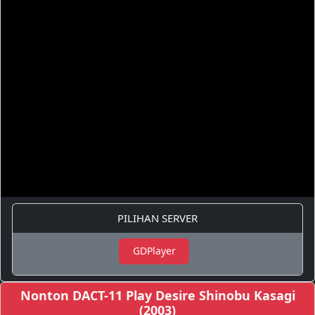
PILIHAN SERVER
GDPlayer
Nonton DACT-11 Play Desire Shinobu Kasagi
(2003)