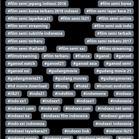
#film semi jepang indoxxi 2018
#film semi korea
#film semi korea terbaru 2018 indoxxi
#film semi layar kaca 21
#film semi layarkaca21
#film semi lk21
#film semi online
#film semi streaming
#film semi sub indo
#film semi subtitle indonesia
#film semi terbaik
#film semi terbaru
#film semi terbaru 2017
#film semi thailand
#film semi xxi
#films streaming
#filmstreaming
#film terbaru
#france
#ganol
#ganool
#ganool.watch
#ganool21
#ganool asia
#ganool semi
#ganool xxi
#gudangmovie
#gudang movie 21
#gudangmovie21
#gudang movies
#gudangmovies
#hd movie download
#hooq
#hotel
#human evolution
#ilk21
#indo21
#indofilm
#indomovie
#indoxx
#indo xx1
#indoxx1
#indoxx1
#indonesia
#indoxx1.com
#indo xxi
#indoxxi.com
#indoxxi.net semi
#indoxxi bz
#indoxxi film indonesia
#indoxxi ganool
#indo xxi indonesia
#indoxxi indonesia
#indoxxi layarkaca21
#indoxxi link
#indoxxi lk21
#indoxxi movie
#indoxxi semi
#indoxxi terbaru
#japan