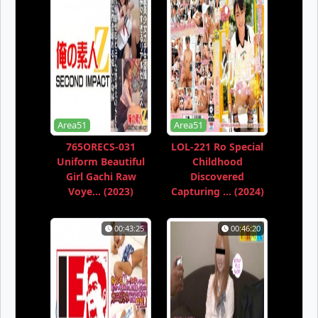
Area51
Area51
765ORECS-031
LOL-221 Ro Special
Uniform Beautiful
Childhood
Girl Gachi Raw
Discovered
Voye... (2023)
Capturing ... (2024)
00:43:25
00:46:20