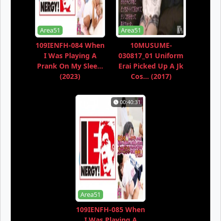
Area51
Area51
109IENFH-084 When
10MUSUME-
I Was Playing A
030817_01 Uniform
Prank On My Slee...
Erai Picked Up A Jk
(2023)
Cos... (2017)
00:40:31
Area51
109IENFH-085 When
I Was Playing A