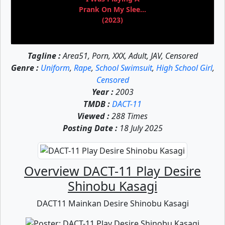
Prank On My Slee...
(2023)
Tagline :
Area51, Porn, XXX, Adult, JAV, Censored
Genre :
Uniform
,
Rape
,
School Swimsuit
,
High School Girl
,
Censored
Year :
2003
TMDB :
DACT-11
Viewed :
288 Times
Posting Date :
18 July 2025
Overview DACT-11 Play Desire
Shinobu Kasagi
DACT11 Mainkan Desire Shinobu Kasagi