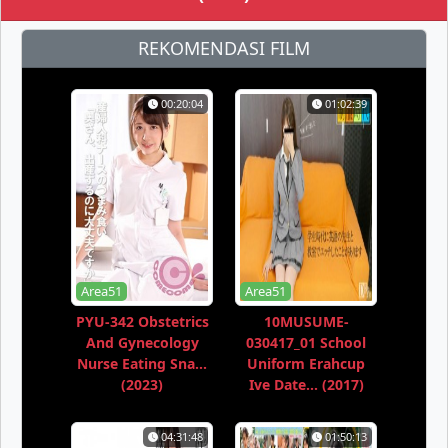
REKOMENDASI FILM
00:20:04
01:02:39
Area51
Area51
PYU-342 Obstetrics
10MUSUME-
And Gynecology
030417_01 School
Nurse Eating Sna...
Uniform Erahcup
(2023)
Ive Date... (2017)
04:31:48
01:50:13