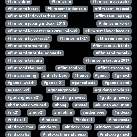
#film online
#film semi
#film semi australia
#film semi barat
#film semi indonesia
#film semi indoxxi
#film semi indoxxi terbaru 2018
#film semi jepang
#film semi jepang indoxxi 2018
#film semi korea
#film semi korea terbaru 2018 indoxxi
#film semi layar kaca 21
#film semi layarkaca21
#film semi lk21
#film semi online
#film semi streaming
#film semi sub indo
#film semi subtitle indonesia
#film semi terbaik
#film semi terbaru
#film semi terbaru 2017
#film semi thailand
#film semi xxi
#films streaming
#filmstreaming
#film terbaru
#france
#ganol
#ganool
#ganool.watch
#ganool21
#ganool asia
#ganool semi
#ganool xxi
#gudangmovie
#gudang movie 21
#gudangmovie21
#gudang movies
#gudangmovies
#hd movie download
#hooq
#hotel
#human evolution
#ilk21
#indo21
#indofilm
#indomovie
#indoxx
#indo xx1
#indoxx1
#indoxx1
#indonesia
#indoxx1.com
#indo xxi
#indoxxi.com
#indoxxi.net semi
#indoxxi bz
#indoxxi film indonesia
#indoxxi ganool