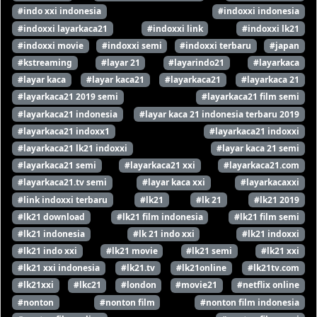
#indo xxi indonesia
#indoxxi indonesia
#indoxxi layarkaca21
#indoxxi link
#indoxxi lk21
#indoxxi movie
#indoxxi semi
#indoxxi terbaru
#japan
#kstreaming
#layar 21
#layarindo21
#layarkaca
#layar kaca
#layar kaca21
#layarkaca21
#layarkaca 21
#layarkaca21 2019 semi
#layarkaca21 film semi
#layarkaca21 indonesia
#layar kaca 21 indonesia terbaru 2019
#layarkaca21 indoxx1
#layarkaca21 indoxxi
#layarkaca21 lk21 indoxxi
#layar kaca 21 semi
#layarkaca21 semi
#layarkaca21 xxi
#layarkaca21.com
#layarkaca21.tv semi
#layar kaca xxi
#layarkacaxxi
#link indoxxi terbaru
#lk21
#lk 21
#lk21 2019
#lk21 download
#lk21 film indonesia
#lk21 film semi
#lk21 indonesia
#lk 21 indo xxi
#lk21 indoxxi
#lk21 indo xxi
#lk21 movie
#lk21 semi
#lk21 xxi
#lk21 xxi indonesia
#lk21.tv
#lk21online
#lk21tv.com
#lk21xxi
#lkc21
#london
#movie21
#netflix online
#nonton
#nonton film
#nonton film indonesia