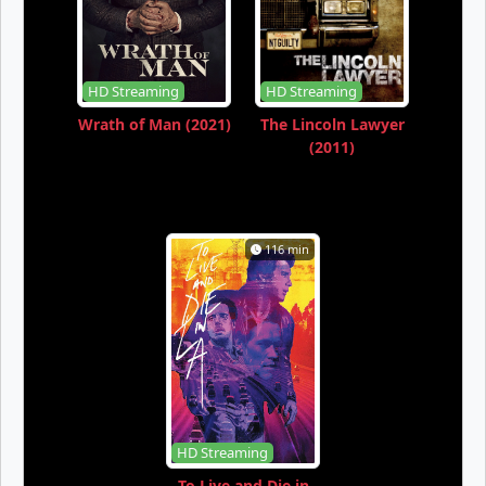
HD Streaming
HD Streaming
Wrath of Man (2021)
The Lincoln Lawyer
(2011)
116 min
HD Streaming
To Live and Die in