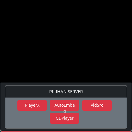
PILIHAN SERVER
PlayerX
AutoEmbe
VidSrc
d
GDPlayer