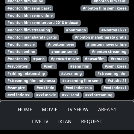
#nonton film online
#nonton film semi
#nonton film semi barat
#nonton film semi korea
#nonton film semi online
#nonton film semi terbaru 2018 indoxxi
#nonton film streaming
#nontongo
#Nonton Lk21
#nonton mahabarata gratis
#nonton mahabharata gratis
#nonton movie
#nontonmovie
#nonton movie online
#nonton online
#nonton semi
#nonton streaming
#nonton tv
#paris
#pencuri movie
#pusatfilm
#remake
#revolution
#semi
#semi film
#semi korea
#sibling relationship
#streaming
#streaming film
#streaming film indonesia
#streaming film semi
#studio 21
#vampire
#xx1 indo
#xxi indonesia
#xxi indoxx1
#xxi indo xxi
#xxi movie
#xxi semi
#xxi streaming
HOME
MOVIE
TV SHOW
AREA 51
LIVE TV
IKLAN
REQUEST