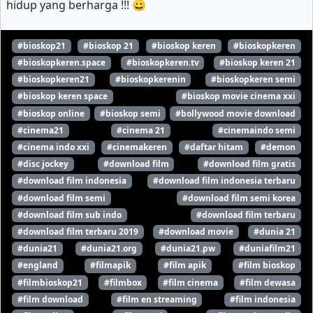
hidup yang berharga !!! 😀
#bioskop21
#bioskop 21
#bioskop keren
#bioskopkeren
#bioskopkeren.space
#bioskopkeren.tv
#bioskop keren 21
#bioskopkeren21
#bioskopkerenin
#bioskopkeren semi
#bioskop keren space
#bioskop movie cinema xxi
#bioskop online
#bioskop semi
#bollywood movie download
#cinema21
#cinema 21
#cinemaindo semi
#cinema indo xxi
#cinemakeren
#daftar hitam
#demon
#disc jockey
#download film
#download film gratis
#download film indonesia
#download film indonesia terbaru
#download film semi
#download film semi korea
#download film sub indo
#download film terbaru
#download film terbaru 2019
#download movie
#dunia 21
#dunia21
#dunia21.org
#dunia21.pw
#duniafilm21
#england
#filmapik
#film apik
#film bioskop
#filmbioskop21
#filmbox
#film cinema
#film dewasa
#film download
#film en streaming
#film indonesia