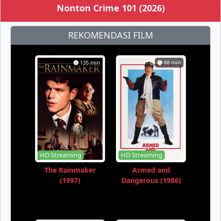
Nonton Crime 101 (2026)
REKOMENDASI FILM
135 min
88 min
HD Streaming
HD Streaming
The Rainmaker
Armed and
(1997)
Dangerous (1986)