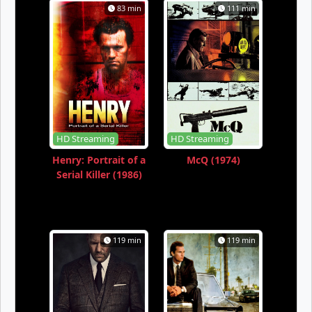
83 min
111 min
HD Streaming
HD Streaming
Henry: Portrait of a
McQ (1974)
Serial Killer (1986)
119 min
119 min