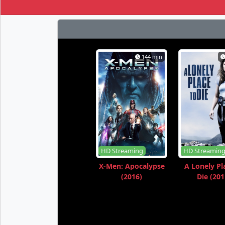
144 min
HD Streaming
HD Streamin
X-Men: Apocalypse
A Lonely Pl
(2016)
Die (201