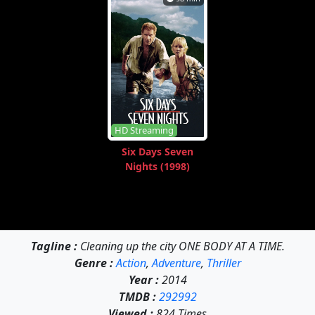
HD Streaming
Six Days Seven
Nights (1998)
Tagline :
Cleaning up the city ONE BODY AT A TIME.
Genre :
Action
,
Adventure
,
Thriller
Year :
2014
TMDB :
292992
Viewed :
824 Times