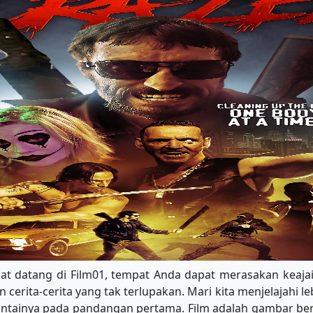
mat datang di Film01, tempat Anda dapat merasakan keajai
cerita-cerita yang tak terlupakan. Mari kita menjelajahi 
ntainya pada pandangan pertama. Film adalah gambar ber