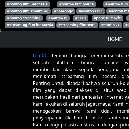
#nonton film indonesia
#nonton film online
#nonton film
#nonton film streaming
#nontongo
#Nonton Lk21
#nonton ma
#nonton streaming
#nonton tv
#paris
#pencuri movie
#streaming film indonesia
#streaming film semi
#studio 21
#
HOME
Film01
dengan bangga mempersembah
sebuah platform hiburan online y
memberikan akses kepada pengguna un
menikmati streaming film secara grat
Penting untuk disadari bahwa seluruh kole
film yang dapat diakses di situs web 
merupakan hasil dari pencarian internet y
kami lakukan di seluruh jagat maya. Kami in
menegaskan bahwa kami tidak memil
penyimpanan file film di server kami sendi
Kami mengoperasikan situs ini dengan prin