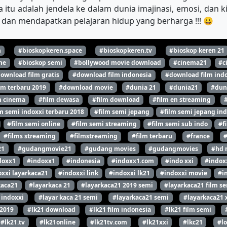
 itu adalah jendela ke dalam dunia imajinasi, emosi, dan 
dan mendapatkan pelajaran hidup yang berharga !!! 😀
n
#bioskopkeren.space
#bioskopkeren.tv
#bioskop keren 21
ne
#bioskop semi
#bollywood movie download
#cinema21
#c
ownload film gratis
#download film indonesia
#download film indo
lm terbaru 2019
#download movie
#dunia 21
#dunia21
#dun
m cinema
#film dewasa
#film download
#film en streaming
m semi indoxxi terbaru 2018
#film semi jepang
#film semi jepang ind
#film semi online
#film semi streaming
#film semi sub indo
#f
#films streaming
#filmstreaming
#film terbaru
#france
21
#gudangmovie21
#gudang movies
#gudangmovies
#hd 
doxx1
#indoxx1
#indonesia
#indoxx1.com
#indo xxi
#indox
xxi layarkaca21
#indoxxi link
#indoxxi lk21
#indoxxi movie
#i
kaca21
#layarkaca 21
#layarkaca21 2019 semi
#layarkaca21 film s
 indoxxi
#layar kaca 21 semi
#layarkaca21 semi
#layarkaca21 
 2019
#lk21 download
#lk21 film indonesia
#lk21 film semi
#lk21.tv
#lk21online
#lk21tv.com
#lk21xxi
#lkc21
#l