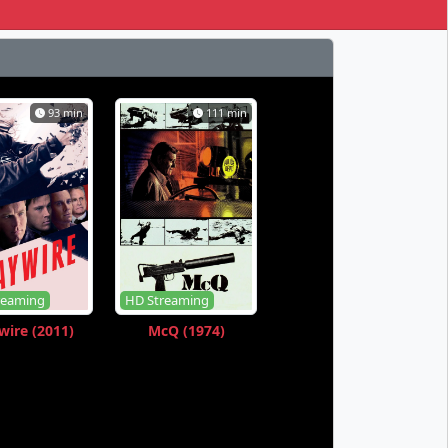
93 min
111 min
reaming
HD Streaming
ire (2011)
McQ (1974)