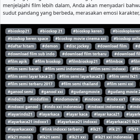
menjelajahi film lebih dalam, Anda akan menyadari bahwa
sudut pandang yang berbeda, merasakan emosi karakter, 
#bioskop21
#bioskop 21
#bioskop keren
#bioskopkere
#bioskop keren space
#bioskop movie cinema xxi
#bioskop onli
#daftar hitam
#demon
#disc jockey
#download film
#d
#download film sub indo
#download film terbaru
#download fi
#film apik
#film bioskop
#filmbioskop21
#filmbox
#fil
#film semi barat
#film semi indonesia
#film semi indoxxi
#fil
#film semi layar kaca 21
#film semi layarkaca21
#film semi lk21
#film semi terbaru 2017
#film semi thailand
#film semi xxi
#ganool semi
#ganool xxi
#gudangmovie
#gudang movie 
#indo21
#indofilm
#indomovie
#indoxx
#indo xx1
#in
#indoxxi ganool
#indo xxi indonesia
#indoxxi indonesia
#indo
#layarindo21
#layarkaca
#layar kaca
#layar kaca21
#layar
#layarkaca21 indoxx1
#layarkaca21 indoxxi
#layarkaca21 lk21
#layarkacaxxi
#link indoxxi terbaru
#lk21
#lk 21
#lk21
#lk21 movie
#lk21 semi
#lk21 xxi
#lk21 xxi indonesia