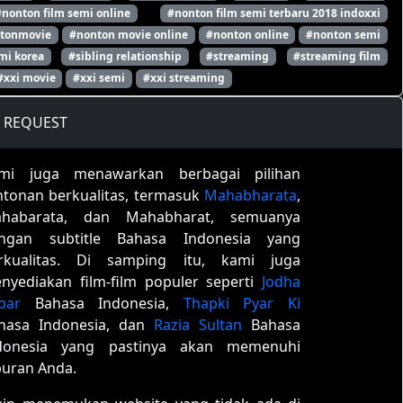
#nonton film semi online
#nonton film semi terbaru 2018 indoxxi
tonmovie
#nonton movie online
#nonton online
#nonton semi
mi korea
#sibling relationship
#streaming
#streaming film
#xxi movie
#xxi semi
#xxi streaming
REQUEST
mi juga menawarkan berbagai pilihan
ntonan berkualitas, termasuk
Mahabharata
,
habarata, dan Mahabharat, semuanya
ngan subtitle Bahasa Indonesia yang
rkualitas. Di samping itu, kami juga
nyediakan film-film populer seperti
Jodha
bar
Bahasa Indonesia,
Thapki Pyar Ki
hasa Indonesia, dan
Razia Sultan
Bahasa
donesia yang pastinya akan memenuhi
buran Anda.