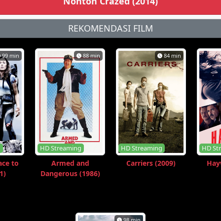
Nonton Crazed (2014)
REKOMENDASI FILM
99 min
88 min
84 min
g
HD Streaming
HD Streaming
HD St
ace to
Armed and
Carriers (2009)
Hayw
1)
Dangerous (1986)
98 min