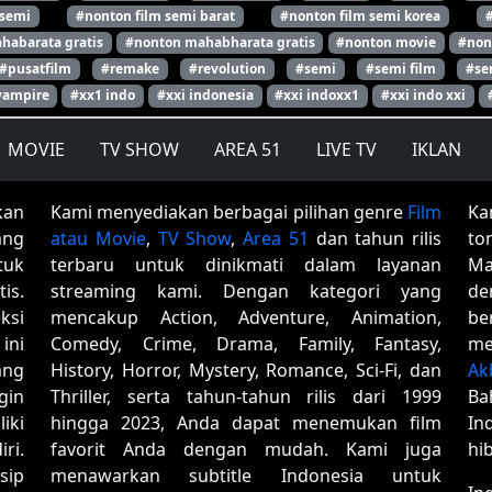
 semi
#nonton film semi barat
#nonton film semi korea
habarata gratis
#nonton mahabharata gratis
#nonton movie
#non
#pusatfilm
#remake
#revolution
#semi
#semi film
#se
vampire
#xx1 indo
#xxi indonesia
#xxi indoxx1
#xxi indo xxi
MOVIE
TV SHOW
AREA 51
LIVE TV
IKLAN
kan
Kami menyediakan berbagai pilihan genre
Film
Ka
ang
atau Movie
,
TV Show
,
Area 51
dan tahun rilis
to
tuk
terbaru untuk dinikmati dalam layanan
Ma
is.
streaming kami. Dengan kategori yang
de
ksi
mencakup Action, Adventure, Animation,
be
ini
Comedy, Crime, Drama, Family, Fantasy,
me
ang
History, Horror, Mystery, Romance, Sci-Fi, dan
Ak
gin
Thriller, serta tahun-tahun rilis dari 1999
Ba
iki
hingga 2023, Anda dapat menemukan film
In
ri.
favorit Anda dengan mudah. Kami juga
hi
sip
menawarkan subtitle Indonesia untuk