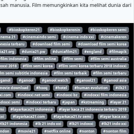
kisah manusia. Film memungkinkan kita melihat dunia dari
#bioskopkeren21
#bioskopkerenin
#bioskopkeren semi
inema 21
#cinemaindo semi
#cinema indo xxi
#cinemakeren
nesia terbaru
#download film semi
#download film semi korea
ia21.org
#dunia21.pw
#duniafilm21
#england
#filmapik
#film indonesia
#film online
#film semi
#film semi australia
oxxi 2018
#film semi korea
#film semi korea terbaru 2018 indoxxi
ilm semi subtitle indonesia
#film semi terbaik
#film semi terbaru
#ganol
#ganool
#ganool.watch
#ganool21
#ganool asia
movie download
#hooq
#hotel
#human evolution
#ilk21
xi.com
#indoxxi.net semi
#indoxxi bz
#indoxxi film indonesia
ndoxxi semi
#indoxxi terbaru
#japan
#kstreaming
#layar 21
emi
#layarkaca21 indonesia
#layar kaca 21 indonesia terbaru 2019
xxi
#layarkaca21.com
#layarkaca21.tv semi
#layar kaca xxi
#lk21 indonesia
#lk 21 indo xxi
#lk21 indoxxi
#lk21 indo xxi
ondon
#movie21
#netflix online
#nonton
#nonton film