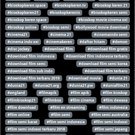
#bioskopkeren.space
#bioskopkeren.tv
#bioskop keren 21
#bioskopkeren21
#bioskopkerenin
#bioskopkeren semi
#bioskop keren space
#bioskop movie cinema xxi
#bioskop online
#bioskop semi
#bollywood movie download
#cinema21
#cinema 21
#cinemaindo semi
#cinema indo xxi
#cinemakeren
#daftar hitam
#demon
#disc jockey
#download film
#download film gratis
#download film indonesia
#download film indonesia terbaru
#download film semi
#download film semi korea
#download film sub indo
#download film terbaru
#download film terbaru 2019
#download movie
#dunia 21
#dunia21
#dunia21.org
#dunia21.pw
#duniafilm21
#england
#filmapik
#film apik
#film bioskop
#filmbioskop21
#filmbox
#film cinema
#film dewasa
#film download
#film en streaming
#film indonesia
#film online
#film semi
#film semi australia
#film semi barat
#film semi indonesia
#film semi indoxxi
#film semi indoxxi terbaru 2018
#film semi jepang