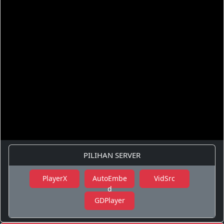
PILIHAN SERVER
PlayerX
AutoEmbe
VidSrc
d
GDPlayer