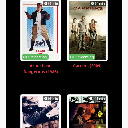
88 min
84 min
HD Streaming
HD Streaming
Armed and
Carriers (2009)
Dangerous (1986)
93 min
111 min