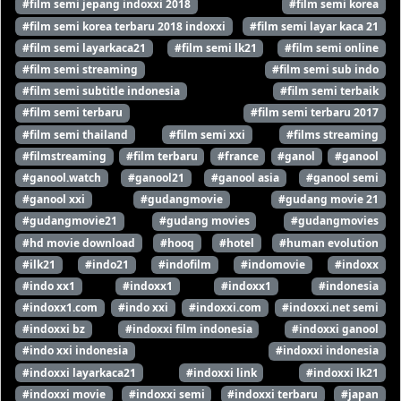
#film semi jepang indoxxi 2018
#film semi korea
#film semi korea terbaru 2018 indoxxi
#film semi layar kaca 21
#film semi layarkaca21
#film semi lk21
#film semi online
#film semi streaming
#film semi sub indo
#film semi subtitle indonesia
#film semi terbaik
#film semi terbaru
#film semi terbaru 2017
#film semi thailand
#film semi xxi
#films streaming
#filmstreaming
#film terbaru
#france
#ganol
#ganool
#ganool.watch
#ganool21
#ganool asia
#ganool semi
#ganool xxi
#gudangmovie
#gudang movie 21
#gudangmovie21
#gudang movies
#gudangmovies
#hd movie download
#hooq
#hotel
#human evolution
#ilk21
#indo21
#indofilm
#indomovie
#indoxx
#indo xx1
#indoxx1
#indoxx1
#indonesia
#indoxx1.com
#indo xxi
#indoxxi.com
#indoxxi.net semi
#indoxxi bz
#indoxxi film indonesia
#indoxxi ganool
#indo xxi indonesia
#indoxxi indonesia
#indoxxi layarkaca21
#indoxxi link
#indoxxi lk21
#indoxxi movie
#indoxxi semi
#indoxxi terbaru
#japan