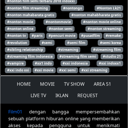
#nonton film semi terbaru 2018 indoxxi
#nonton film streaming
#nontongo
#Nonton Lk21
#nonton mahabarata gratis
#nonton mahabharata gratis
#nonton movie
#nontonmovie
#nonton movie online
#nonton online
#nonton semi
#nonton streaming
#nonton tv
#paris
#pencuri movie
#pusatfilm
#remake
#revolution
#semi
#semi film
#semi korea
#sibling relationship
#streaming
#streaming film
#streaming film indonesia
#streaming film semi
#studio 21
#vampire
#xx1 indo
#xxi indonesia
#xxi indoxx1
#xxi indo xxi
#xxi movie
#xxi semi
#xxi streaming
HOME
MOVIE
TV SHOW
AREA 51
LIVE TV
IKLAN
REQUEST
Film01
dengan bangga mempersembahkan
sebuah platform hiburan online yang memberikan
akses kepada pengguna untuk menikmati