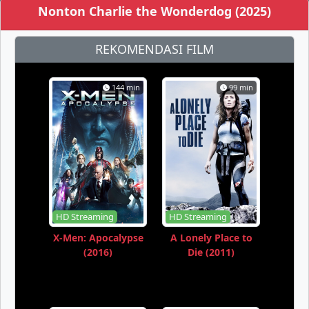
Nonton Charlie the Wonderdog (2025)
REKOMENDASI FILM
144 min
99 min
HD Streaming
HD Streaming
X-Men: Apocalypse
A Lonely Place to
(2016)
Die (2011)