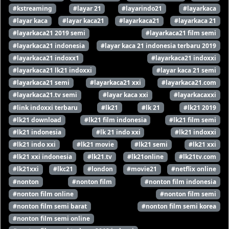
#kstreaming
#layar 21
#layarindo21
#layarkaca
#layar kaca
#layar kaca21
#layarkaca21
#layarkaca 21
#layarkaca21 2019 semi
#layarkaca21 film semi
#layarkaca21 indonesia
#layar kaca 21 indonesia terbaru 2019
#layarkaca21 indoxx1
#layarkaca21 indoxxi
#layarkaca21 lk21 indoxxi
#layar kaca 21 semi
#layarkaca21 semi
#layarkaca21 xxi
#layarkaca21.com
#layarkaca21.tv semi
#layar kaca xxi
#layarkacaxxi
#link indoxxi terbaru
#lk21
#lk 21
#lk21 2019
#lk21 download
#lk21 film indonesia
#lk21 film semi
#lk21 indonesia
#lk 21 indo xxi
#lk21 indoxxi
#lk21 indo xxi
#lk21 movie
#lk21 semi
#lk21 xxi
#lk21 xxi indonesia
#lk21.tv
#lk21online
#lk21tv.com
#lk21xxi
#lkc21
#london
#movie21
#netflix online
#nonton
#nonton film
#nonton film indonesia
#nonton film online
#nonton film semi
#nonton film semi barat
#nonton film semi korea
#nonton film semi online