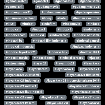
#ganool.watch
#ganool21
#ganool asia
#ganool semi
#ganool xxi
#gudangmovie
#gudang movie 21
#gudangmovie21
#gudang movies
#gudangmovies
#hd movie download
#hooq
#hotel
#human evolution
#ilk21
#indo21
#indofilm
#indomovie
#indoxx
#indo xx1
#indoxx1
#indoxx1
#indonesia
#indoxx1.com
#indo xxi
#indoxxi.com
#indoxxi.net semi
#indoxxi bz
#indoxxi film indonesia
#indoxxi ganool
#indo xxi indonesia
#indoxxi indonesia
#indoxxi layarkaca21
#indoxxi link
#indoxxi lk21
#indoxxi movie
#indoxxi semi
#indoxxi terbaru
#japan
#kstreaming
#layar 21
#layarindo21
#layarkaca
#layar kaca
#layar kaca21
#layarkaca21
#layarkaca 21
#layarkaca21 2019 semi
#layarkaca21 film semi
#layarkaca21 indonesia
#layar kaca 21 indonesia terbaru 2019
#layarkaca21 indoxx1
#layarkaca21 indoxxi
#layarkaca21 lk21 indoxxi
#layar kaca 21 semi
#layarkaca21 semi
#layarkaca21 xxi
#layarkaca21.com
#layarkaca21.tv semi
#layar kaca xxi
#layarkacaxxi