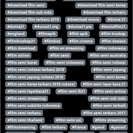
#download film semi
#download film semi korea
#download film sub indo
#download film terbaru
#download film terbaru 2019
#download movie
#dunia 21
#dunia21
#dunia21.org
#dunia21.pw
#duniafilm21
#england
#filmapik
#film apik
#film bioskop
#filmbioskop21
#filmbox
#film cinema
#film dewasa
#film download
#film en streaming
#film indonesia
#film online
#film semi
#film semi australia
#film semi barat
#film semi indonesia
#film semi indoxxi
#film semi indoxxi terbaru 2018
#film semi jepang
#film semi jepang indoxxi 2018
#film semi korea
#film semi korea terbaru 2018 indoxxi
#film semi layar kaca 21
#film semi layarkaca21
#film semi lk21
#film semi online
#film semi streaming
#film semi sub indo
#film semi subtitle indonesia
#film semi terbaik
#film semi terbaru
#film semi terbaru 2017
#film semi thailand
#film semi xxi
#films streaming
#filmstreaming
#film terbaru
#france
#ganol
#ganool