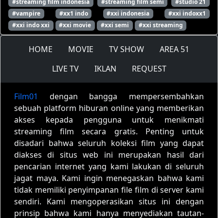
#streaming film indonesia
#streaming film semi
#studio 21
#vampire
#xx1 indo
#xxi indonesia
#xxi indoxx1
#xxi indo xxi
#xxi movie
#xxi semi
#xxi streaming
HOME
MOVIE
TV SHOW
AREA 51
LIVE TV
IKLAN
REQUEST
Film01
dengan bangga mempersembahkan
sebuah platform hiburan online yang memberikan
akses kepada pengguna untuk menikmati
streaming film secara gratis. Penting untuk
disadari bahwa seluruh koleksi film yang dapat
diakses di situs web ini merupakan hasil dari
pencarian internet yang kami lakukan di seluruh
jagat maya. Kami ingin menegaskan bahwa kami
tidak memiliki penyimpanan file film di server kami
sendiri. Kami mengoperasikan situs ini dengan
prinsip bahwa kami hanya menyediakan tautan-