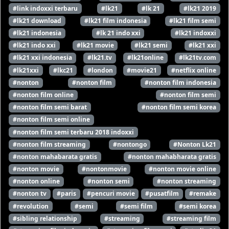
#link indoxxi terbaru
#lk21
#lk 21
#lk21 2019
#lk21 download
#lk21 film indonesia
#lk21 film semi
#lk21 indonesia
#lk 21 indo xxi
#lk21 indoxxi
#lk21 indo xxi
#lk21 movie
#lk21 semi
#lk21 xxi
#lk21 xxi indonesia
#lk21.tv
#lk21online
#lk21tv.com
#lk21xxi
#lkc21
#london
#movie21
#netflix online
#nonton
#nonton film
#nonton film indonesia
#nonton film online
#nonton film semi
#nonton film semi barat
#nonton film semi korea
#nonton film semi online
#nonton film semi terbaru 2018 indoxxi
#nonton film streaming
#nontongo
#Nonton Lk21
#nonton mahabarata gratis
#nonton mahabharata gratis
#nonton movie
#nontonmovie
#nonton movie online
#nonton online
#nonton semi
#nonton streaming
#nonton tv
#paris
#pencuri movie
#pusatfilm
#remake
#revolution
#semi
#semi film
#semi korea
#sibling relationship
#streaming
#streaming film