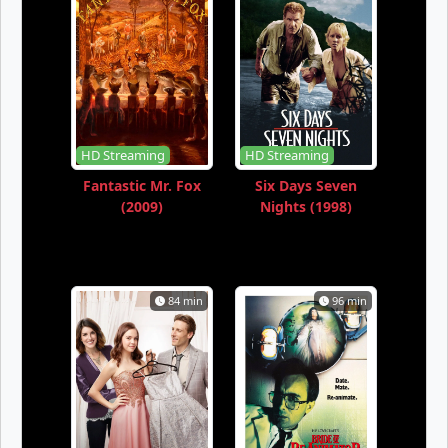
HD Streaming
HD Streaming
Fantastic Mr. Fox
Six Days Seven
(2009)
Nights (1998)
84 min
96 min