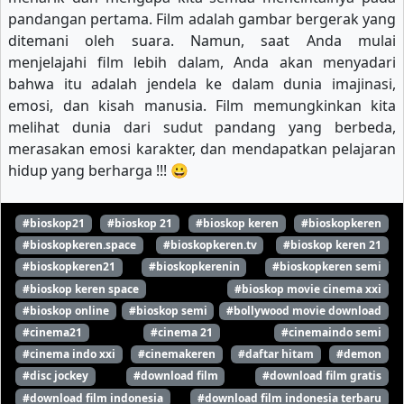
pandangan pertama. Film adalah gambar bergerak yang
ditemani oleh suara. Namun, saat Anda mulai
menjelajahi film lebih dalam, Anda akan menyadari
bahwa itu adalah jendela ke dalam dunia imajinasi,
emosi, dan kisah manusia. Film memungkinkan kita
melihat dunia dari sudut pandang yang berbeda,
merasakan emosi karakter, dan mendapatkan pelajaran
hidup yang berharga !!! 😀
#bioskop21
#bioskop 21
#bioskop keren
#bioskopkeren
#bioskopkeren.space
#bioskopkeren.tv
#bioskop keren 21
#bioskopkeren21
#bioskopkerenin
#bioskopkeren semi
#bioskop keren space
#bioskop movie cinema xxi
#bioskop online
#bioskop semi
#bollywood movie download
#cinema21
#cinema 21
#cinemaindo semi
#cinema indo xxi
#cinemakeren
#daftar hitam
#demon
#disc jockey
#download film
#download film gratis
#download film indonesia
#download film indonesia terbaru