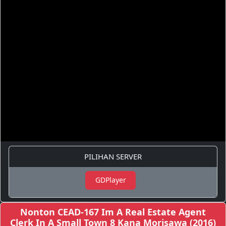
PILIHAN SERVER
GDPlayer
Nonton CEAD-167 Im A Real Estate Agent
Clerk In A Small Town 8 Kana Morisawa (2016)