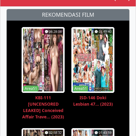
REKOMENDASI FILM
06:28:06
01:49:40
Area51
Area51
KBI-111
ISD-146 Doki
[UNCENSORED
Lesbian 47... (2023)
LEAKED] Conceived
Affair Trave... (2023)
02:58:32
01:43:59