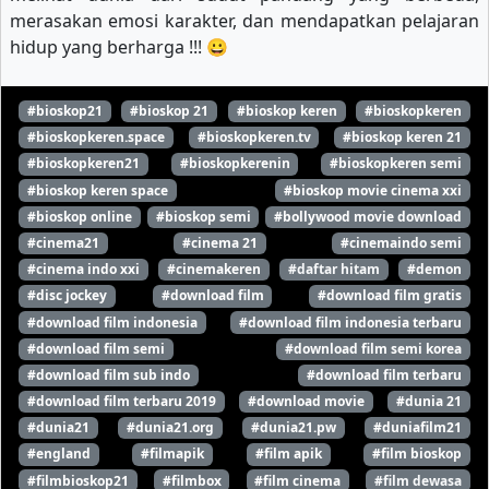
merasakan emosi karakter, dan mendapatkan pelajaran
hidup yang berharga !!! 😀
#bioskop21
#bioskop 21
#bioskop keren
#bioskopkeren
#bioskopkeren.space
#bioskopkeren.tv
#bioskop keren 21
#bioskopkeren21
#bioskopkerenin
#bioskopkeren semi
#bioskop keren space
#bioskop movie cinema xxi
#bioskop online
#bioskop semi
#bollywood movie download
#cinema21
#cinema 21
#cinemaindo semi
#cinema indo xxi
#cinemakeren
#daftar hitam
#demon
#disc jockey
#download film
#download film gratis
#download film indonesia
#download film indonesia terbaru
#download film semi
#download film semi korea
#download film sub indo
#download film terbaru
#download film terbaru 2019
#download movie
#dunia 21
#dunia21
#dunia21.org
#dunia21.pw
#duniafilm21
#england
#filmapik
#film apik
#film bioskop
#filmbioskop21
#filmbox
#film cinema
#film dewasa