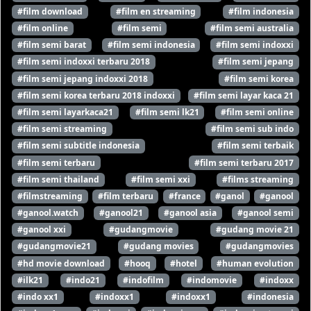
#film download
#film en streaming
#film indonesia
#film online
#film semi
#film semi australia
#film semi barat
#film semi indonesia
#film semi indoxxi
#film semi indoxxi terbaru 2018
#film semi jepang
#film semi jepang indoxxi 2018
#film semi korea
#film semi korea terbaru 2018 indoxxi
#film semi layar kaca 21
#film semi layarkaca21
#film semi lk21
#film semi online
#film semi streaming
#film semi sub indo
#film semi subtitle indonesia
#film semi terbaik
#film semi terbaru
#film semi terbaru 2017
#film semi thailand
#film semi xxi
#films streaming
#filmstreaming
#film terbaru
#france
#ganol
#ganool
#ganool.watch
#ganool21
#ganool asia
#ganool semi
#ganool xxi
#gudangmovie
#gudang movie 21
#gudangmovie21
#gudang movies
#gudangmovies
#hd movie download
#hooq
#hotel
#human evolution
#ilk21
#indo21
#indofilm
#indomovie
#indoxx
#indo xx1
#indoxx1
#indoxx1
#indonesia