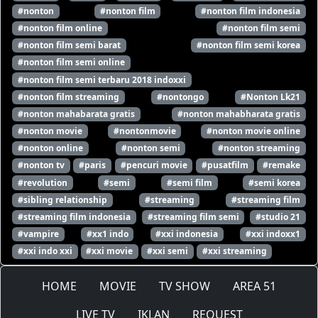
#nonton
#nonton film
#nonton film indonesia
#nonton film online
#nonton film semi
#nonton film semi barat
#nonton film semi korea
#nonton film semi online
#nonton film semi terbaru 2018 indoxxi
#nonton film streaming
#nontongo
#Nonton Lk21
#nonton mahabarata gratis
#nonton mahabharata gratis
#nonton movie
#nontonmovie
#nonton movie online
#nonton online
#nonton semi
#nonton streaming
#nonton tv
#paris
#pencuri movie
#pusatfilm
#remake
#revolution
#semi
#semi film
#semi korea
#sibling relationship
#streaming
#streaming film
#streaming film indonesia
#streaming film semi
#studio 21
#vampire
#xx1 indo
#xxi indonesia
#xxi indoxx1
#xxi indo xxi
#xxi movie
#xxi semi
#xxi streaming
HOME
MOVIE
TV SHOW
AREA 51
LIVE TV
IKLAN
REQUEST