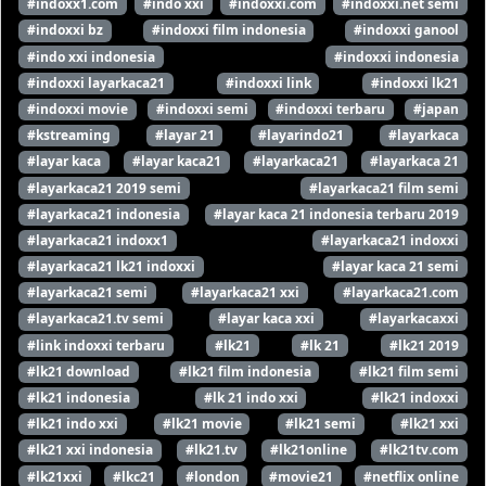
#indoxx1.com
#indo xxi
#indoxxi.com
#indoxxi.net semi
#indoxxi bz
#indoxxi film indonesia
#indoxxi ganool
#indo xxi indonesia
#indoxxi indonesia
#indoxxi layarkaca21
#indoxxi link
#indoxxi lk21
#indoxxi movie
#indoxxi semi
#indoxxi terbaru
#japan
#kstreaming
#layar 21
#layarindo21
#layarkaca
#layar kaca
#layar kaca21
#layarkaca21
#layarkaca 21
#layarkaca21 2019 semi
#layarkaca21 film semi
#layarkaca21 indonesia
#layar kaca 21 indonesia terbaru 2019
#layarkaca21 indoxx1
#layarkaca21 indoxxi
#layarkaca21 lk21 indoxxi
#layar kaca 21 semi
#layarkaca21 semi
#layarkaca21 xxi
#layarkaca21.com
#layarkaca21.tv semi
#layar kaca xxi
#layarkacaxxi
#link indoxxi terbaru
#lk21
#lk 21
#lk21 2019
#lk21 download
#lk21 film indonesia
#lk21 film semi
#lk21 indonesia
#lk 21 indo xxi
#lk21 indoxxi
#lk21 indo xxi
#lk21 movie
#lk21 semi
#lk21 xxi
#lk21 xxi indonesia
#lk21.tv
#lk21online
#lk21tv.com
#lk21xxi
#lkc21
#london
#movie21
#netflix online