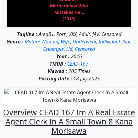
Motherinlaw Who
Mistakes He...
(2018)
Tagline :
Area51, Porn, XXX, Adult, JAV, Censored
Genre :
Mature Woman
,
Wife
,
Underwear
,
Individual
,
Plot
,
Creampie
,
Hd
,
Censored
Year :
2016
TMDB :
CEAD-167
Viewed :
205 Times
Posting Date :
18 July 2025
Overview CEAD-167 Im A Real Estate
Agent Clerk In A Small Town 8 Kana
Morisawa