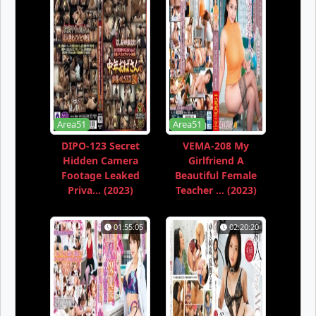
Area51
Area51
DIPO-123 Secret
VEMA-208 My
Hidden Camera
Girlfriend A
Footage Leaked
Beautiful Female
Priva... (2023)
Teacher ... (2023)
01:55:05
02:20:20