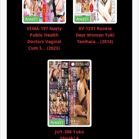
Area51
Area51
VEMA-197 Nasty
XV-1231 Rookie
Public Health
Dear Woman Yuki
Doctors Vaginal
Tanihara... (2014)
Cum S... (2023)
03:56:46
Area51
JUY-398 Yuko
Shiraki A