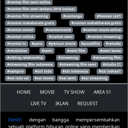
#nonton film semi online
#nonton film semi terbaru 2018 indoxxi
#nonton film streaming
#nontongo
#Nonton Lk21
#nonton mahabarata gratis
#nonton mahabharata gratis
#nonton movie
#nontonmovie
#nonton movie online
#nonton online
#nonton semi
#nonton streaming
#nonton tv
#paris
#pencuri movie
#pusatfilm
#remake
#revolution
#semi
#semi film
#semi korea
#sibling relationship
#streaming
#streaming film
#streaming film indonesia
#streaming film semi
#studio 21
#vampire
#xx1 indo
#xxi indonesia
#xxi indoxx1
#xxi indo xxi
#xxi movie
#xxi semi
#xxi streaming
HOME
MOVIE
TV SHOW
AREA 51
LIVE TV
IKLAN
REQUEST
Film01
dengan bangga mempersembahkan
sebuah platform hiburan online yang memberikan