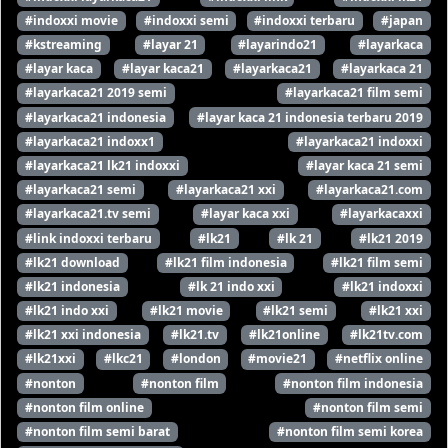
#indoxxi movie
#indoxxi semi
#indoxxi terbaru
#japan
#kstreaming
#layar 21
#layarindo21
#layarkaca
#layar kaca
#layar kaca21
#layarkaca21
#layarkaca 21
#layarkaca21 2019 semi
#layarkaca21 film semi
#layarkaca21 indonesia
#layar kaca 21 indonesia terbaru 2019
#layarkaca21 indoxx1
#layarkaca21 indoxxi
#layarkaca21 lk21 indoxxi
#layar kaca 21 semi
#layarkaca21 semi
#layarkaca21 xxi
#layarkaca21.com
#layarkaca21.tv semi
#layar kaca xxi
#layarkacaxxi
#link indoxxi terbaru
#lk21
#lk 21
#lk21 2019
#lk21 download
#lk21 film indonesia
#lk21 film semi
#lk21 indonesia
#lk 21 indo xxi
#lk21 indoxxi
#lk21 indo xxi
#lk21 movie
#lk21 semi
#lk21 xxi
#lk21 xxi indonesia
#lk21.tv
#lk21online
#lk21tv.com
#lk21xxi
#lkc21
#london
#movie21
#netflix online
#nonton
#nonton film
#nonton film indonesia
#nonton film online
#nonton film semi
#nonton film semi barat
#nonton film semi korea