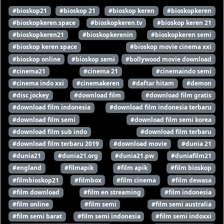
#bioskop21
#bioskop 21
#bioskop keren
#bioskopkeren
#bioskopkeren.space
#bioskopkeren.tv
#bioskop keren 21
#bioskopkeren21
#bioskopkerenin
#bioskopkeren semi
#bioskop keren space
#bioskop movie cinema xxi
#bioskop online
#bioskop semi
#bollywood movie download
#cinema21
#cinema 21
#cinemaindo semi
#cinema indo xxi
#cinemakeren
#daftar hitam
#demon
#disc jockey
#download film
#download film gratis
#download film indonesia
#download film indonesia terbaru
#download film semi
#download film semi korea
#download film sub indo
#download film terbaru
#download film terbaru 2019
#download movie
#dunia 21
#dunia21
#dunia21.org
#dunia21.pw
#duniafilm21
#england
#filmapik
#film apik
#film bioskop
#filmbioskop21
#filmbox
#film cinema
#film dewasa
#film download
#film en streaming
#film indonesia
#film online
#film semi
#film semi australia
#film semi barat
#film semi indonesia
#film semi indoxxi