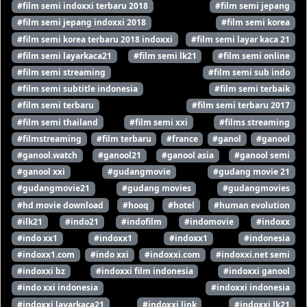
#film semi indoxxi terbaru 2018
#film semi jepang
#film semi jepang indoxxi 2018
#film semi korea
#film semi korea terbaru 2018 indoxxi
#film semi layar kaca 21
#film semi layarkaca21
#film semi lk21
#film semi online
#film semi streaming
#film semi sub indo
#film semi subtitle indonesia
#film semi terbaik
#film semi terbaru
#film semi terbaru 2017
#film semi thailand
#film semi xxi
#films streaming
#filmstreaming
#film terbaru
#france
#ganol
#ganool
#ganool.watch
#ganool21
#ganool asia
#ganool semi
#ganool xxi
#gudangmovie
#gudang movie 21
#gudangmovie21
#gudang movies
#gudangmovies
#hd movie download
#hooq
#hotel
#human evolution
#ilk21
#indo21
#indofilm
#indomovie
#indoxx
#indo xx1
#indoxx1
#indoxx1
#indonesia
#indoxx1.com
#indo xxi
#indoxxi.com
#indoxxi.net semi
#indoxxi bz
#indoxxi film indonesia
#indoxxi ganool
#indo xxi indonesia
#indoxxi indonesia
#indoxxi layarkaca21
#indoxxi link
#indoxxi lk21