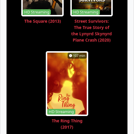
HD Streaming
HD Streaming
The Square (2013)
Street Survivors:
The True Story of
the Lynyrd Skynyrd
Plane Crash (2020)
107 min
HD Streaming
The Ring Thing
(2017)