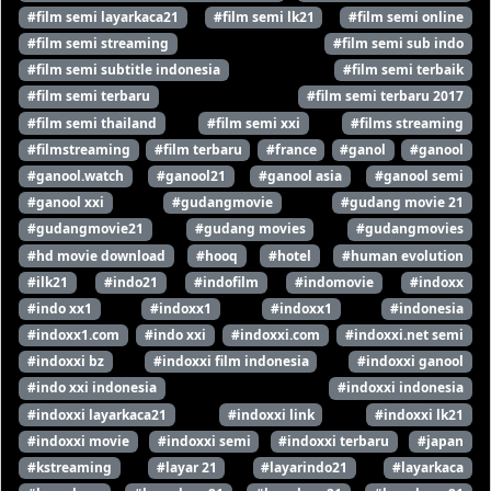
#film semi layarkaca21
#film semi lk21
#film semi online
#film semi streaming
#film semi sub indo
#film semi subtitle indonesia
#film semi terbaik
#film semi terbaru
#film semi terbaru 2017
#film semi thailand
#film semi xxi
#films streaming
#filmstreaming
#film terbaru
#france
#ganol
#ganool
#ganool.watch
#ganool21
#ganool asia
#ganool semi
#ganool xxi
#gudangmovie
#gudang movie 21
#gudangmovie21
#gudang movies
#gudangmovies
#hd movie download
#hooq
#hotel
#human evolution
#ilk21
#indo21
#indofilm
#indomovie
#indoxx
#indo xx1
#indoxx1
#indoxx1
#indonesia
#indoxx1.com
#indo xxi
#indoxxi.com
#indoxxi.net semi
#indoxxi bz
#indoxxi film indonesia
#indoxxi ganool
#indo xxi indonesia
#indoxxi indonesia
#indoxxi layarkaca21
#indoxxi link
#indoxxi lk21
#indoxxi movie
#indoxxi semi
#indoxxi terbaru
#japan
#kstreaming
#layar 21
#layarindo21
#layarkaca