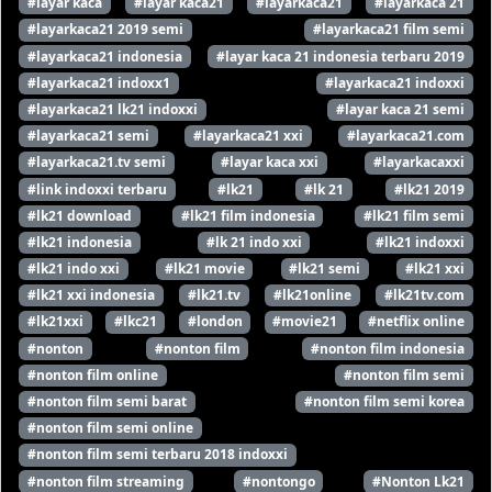
#layar kaca
#layar kaca21
#layarkaca21
#layarkaca 21
#layarkaca21 2019 semi
#layarkaca21 film semi
#layarkaca21 indonesia
#layar kaca 21 indonesia terbaru 2019
#layarkaca21 indoxx1
#layarkaca21 indoxxi
#layarkaca21 lk21 indoxxi
#layar kaca 21 semi
#layarkaca21 semi
#layarkaca21 xxi
#layarkaca21.com
#layarkaca21.tv semi
#layar kaca xxi
#layarkacaxxi
#link indoxxi terbaru
#lk21
#lk 21
#lk21 2019
#lk21 download
#lk21 film indonesia
#lk21 film semi
#lk21 indonesia
#lk 21 indo xxi
#lk21 indoxxi
#lk21 indo xxi
#lk21 movie
#lk21 semi
#lk21 xxi
#lk21 xxi indonesia
#lk21.tv
#lk21online
#lk21tv.com
#lk21xxi
#lkc21
#london
#movie21
#netflix online
#nonton
#nonton film
#nonton film indonesia
#nonton film online
#nonton film semi
#nonton film semi barat
#nonton film semi korea
#nonton film semi online
#nonton film semi terbaru 2018 indoxxi
#nonton film streaming
#nontongo
#Nonton Lk21