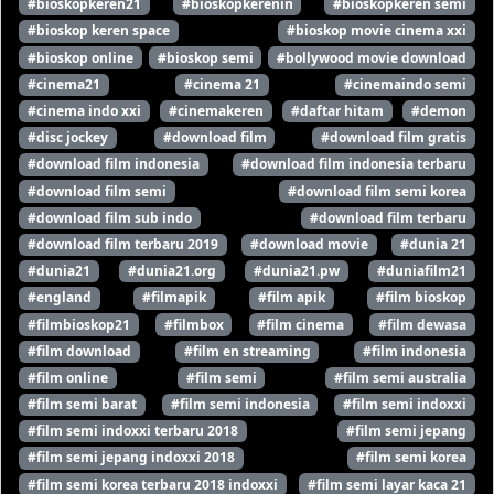
#bioskopkeren21
#bioskopkerenin
#bioskopkeren semi
#bioskop keren space
#bioskop movie cinema xxi
#bioskop online
#bioskop semi
#bollywood movie download
#cinema21
#cinema 21
#cinemaindo semi
#cinema indo xxi
#cinemakeren
#daftar hitam
#demon
#disc jockey
#download film
#download film gratis
#download film indonesia
#download film indonesia terbaru
#download film semi
#download film semi korea
#download film sub indo
#download film terbaru
#download film terbaru 2019
#download movie
#dunia 21
#dunia21
#dunia21.org
#dunia21.pw
#duniafilm21
#england
#filmapik
#film apik
#film bioskop
#filmbioskop21
#filmbox
#film cinema
#film dewasa
#film download
#film en streaming
#film indonesia
#film online
#film semi
#film semi australia
#film semi barat
#film semi indonesia
#film semi indoxxi
#film semi indoxxi terbaru 2018
#film semi jepang
#film semi jepang indoxxi 2018
#film semi korea
#film semi korea terbaru 2018 indoxxi
#film semi layar kaca 21