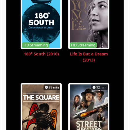
HD Streaming
HD Streaming
180° South (2010)
Life Is But a Dream
(2013)
88 min
92 min