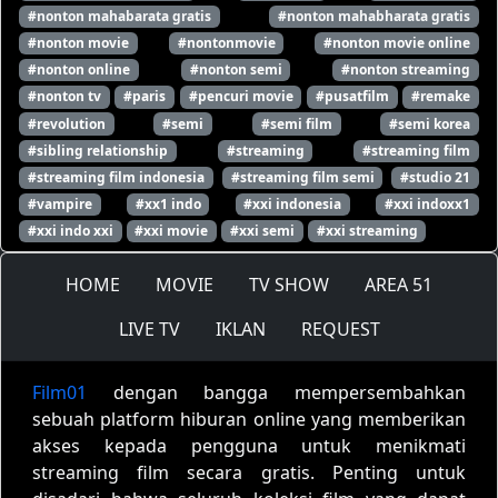
#nonton mahabarata gratis
#nonton mahabharata gratis
#nonton movie
#nontonmovie
#nonton movie online
#nonton online
#nonton semi
#nonton streaming
#nonton tv
#paris
#pencuri movie
#pusatfilm
#remake
#revolution
#semi
#semi film
#semi korea
#sibling relationship
#streaming
#streaming film
#streaming film indonesia
#streaming film semi
#studio 21
#vampire
#xx1 indo
#xxi indonesia
#xxi indoxx1
#xxi indo xxi
#xxi movie
#xxi semi
#xxi streaming
HOME
MOVIE
TV SHOW
AREA 51
LIVE TV
IKLAN
REQUEST
Film01
dengan bangga mempersembahkan
sebuah platform hiburan online yang memberikan
akses kepada pengguna untuk menikmati
streaming film secara gratis. Penting untuk