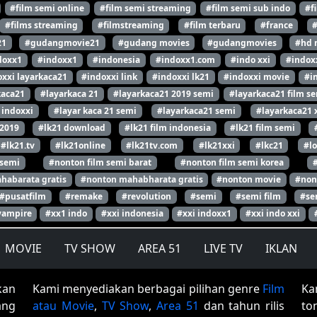
#film semi online
#film semi streaming
#film semi sub indo
#f
#films streaming
#filmstreaming
#film terbaru
#france
21
#gudangmovie21
#gudang movies
#gudangmovies
#hd 
doxx1
#indoxx1
#indonesia
#indoxx1.com
#indo xxi
#indox
xxi layarkaca21
#indoxxi link
#indoxxi lk21
#indoxxi movie
#i
kaca21
#layarkaca 21
#layarkaca21 2019 semi
#layarkaca21 film s
 indoxxi
#layar kaca 21 semi
#layarkaca21 semi
#layarkaca21 
 2019
#lk21 download
#lk21 film indonesia
#lk21 film semi
#lk21.tv
#lk21online
#lk21tv.com
#lk21xxi
#lkc21
#l
 semi
#nonton film semi barat
#nonton film semi korea
habarata gratis
#nonton mahabharata gratis
#nonton movie
#non
#pusatfilm
#remake
#revolution
#semi
#semi film
#se
vampire
#xx1 indo
#xxi indonesia
#xxi indoxx1
#xxi indo xxi
MOVIE
TV SHOW
AREA 51
LIVE TV
IKLAN
kan
Kami menyediakan berbagai pilihan genre
Film
Ka
ang
atau Movie
,
TV Show
,
Area 51
dan tahun rilis
to