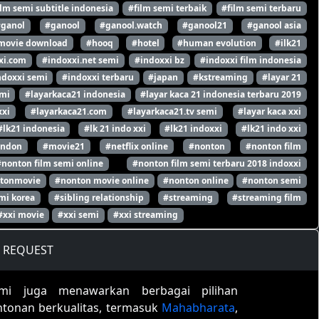
ilm semi subtitle indonesia
#film semi terbaik
#film semi terbaru
#ganol
#ganool
#ganool.watch
#ganool21
#ganool asia
movie download
#hooq
#hotel
#human evolution
#ilk21
xi.com
#indoxxi.net semi
#indoxxi bz
#indoxxi film indonesia
ndoxxi semi
#indoxxi terbaru
#japan
#kstreaming
#layar 21
emi
#layarkaca21 indonesia
#layar kaca 21 indonesia terbaru 2019
xxi
#layarkaca21.com
#layarkaca21.tv semi
#layar kaca xxi
#lk21 indonesia
#lk 21 indo xxi
#lk21 indoxxi
#lk21 indo xxi
ondon
#movie21
#netflix online
#nonton
#nonton film
#nonton film semi online
#nonton film semi terbaru 2018 indoxxi
tonmovie
#nonton movie online
#nonton online
#nonton semi
mi korea
#sibling relationship
#streaming
#streaming film
#xxi movie
#xxi semi
#xxi streaming
REQUEST
mi juga menawarkan berbagai pilihan
ntonan berkualitas, termasuk
Mahabharata
,