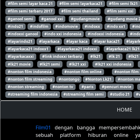
#film semi layar kaca 21
#film semi layarkaca21
#film semi lk21
#film semi terbaru 2017
#film semi thailand
#film semi xxi
#ganool semi
#ganool xxi
#gudangmovie
#gudang movie 
#indo21
#indofilm
#indomovie
#indoxx
#indo xx1
#in
#indoxxi ganool
#indo xxi indonesia
#indoxxi indonesia
#indo
#layarindo21
#layarkaca
#layar kaca
#layar kaca21
#layar
#layarkaca21 indoxx1
#layarkaca21 indoxxi
#layarkaca21 lk21
#layarkacaxxi
#link indoxxi terbaru
#lk21
#lk 21
#lk21
#lk21 movie
#lk21 semi
#lk21 xxi
#lk21 xxi indonesia
#nonton film indonesia
#nonton film online
#nonton film
#nonton film streaming
#nontongo
#Nonton Lk21
#nonton ma
#nonton streaming
#nonton tv
#paris
#pencuri movie
#streaming film indonesia
#streaming film semi
#studio 21
#
HOME
Film01
dengan bangga mempersembah
sebuah platform hiburan online y