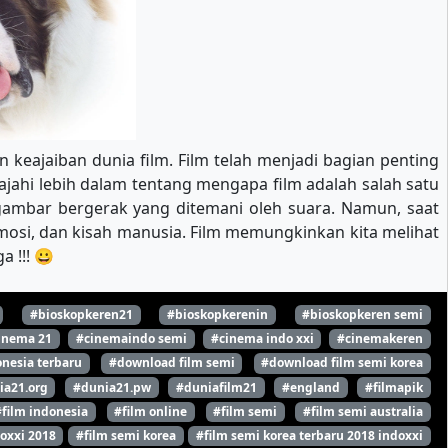
 keajaiban dunia film. Film telah menjadi bagian penting
ajahi lebih dalam tentang mengapa film adalah salah satu
ambar bergerak yang ditemani oleh suara. Namun, saat
emosi, dan kisah manusia. Film memungkinkan kita melihat
 !!! 😀
#bioskopkeren21
#bioskopkerenin
#bioskopkeren semi
inema 21
#cinemaindo semi
#cinema indo xxi
#cinemakeren
nesia terbaru
#download film semi
#download film semi korea
ia21.org
#dunia21.pw
#duniafilm21
#england
#filmapik
#film indonesia
#film online
#film semi
#film semi australia
oxxi 2018
#film semi korea
#film semi korea terbaru 2018 indoxxi