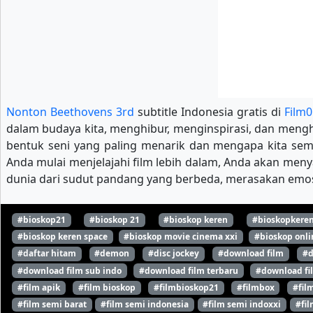
Nonton Beethovens 3rd
subtitle Indonesia gratis di
Film0
dalam budaya kita, menghibur, menginspirasi, dan mengha
bentuk seni yang paling menarik dan mengapa kita se
Anda mulai menjelajahi film lebih dalam, Anda akan meny
dunia dari sudut pandang yang berbeda, merasakan emosi
#bioskop21
#bioskop 21
#bioskop keren
#bioskopkere
#bioskop keren space
#bioskop movie cinema xxi
#bioskop onli
#daftar hitam
#demon
#disc jockey
#download film
#d
#download film sub indo
#download film terbaru
#download fi
#film apik
#film bioskop
#filmbioskop21
#filmbox
#fil
#film semi barat
#film semi indonesia
#film semi indoxxi
#fil