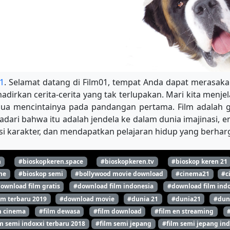
1
. Selamat datang di Film01, tempat Anda dapat merasakan
dirkan cerita-cerita yang tak terlupakan. Mari kita menjel
mua mencintainya pada pandangan pertama. Film adalah g
adari bahwa itu adalah jendela ke dalam dunia imajinasi, 
 karakter, dan mendapatkan pelajaran hidup yang berharga
n
#bioskopkeren.space
#bioskopkeren.tv
#bioskop keren 21
ne
#bioskop semi
#bollywood movie download
#cinema21
#c
ownload film gratis
#download film indonesia
#download film indo
lm terbaru 2019
#download movie
#dunia 21
#dunia21
#dun
m cinema
#film dewasa
#film download
#film en streaming
m semi indoxxi terbaru 2018
#film semi jepang
#film semi jepang ind