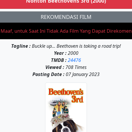
Nonton Beethovens 3rd (2000)
REKOMENDASI FILM
aaf, untuk Saat Ini Tidak Ada Film Yang Dapat Direkome
Tagline :
Buckle up... Beethoven is taking a road trip!
Year :
2000
TMDB :
24476
Viewed :
708 Times
Posting Date :
07 January 2023