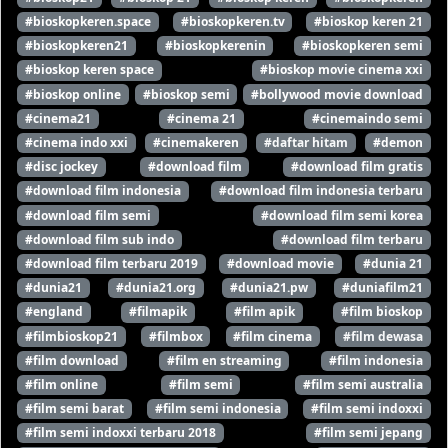
#bioskopkeren.space
#bioskopkeren.tv
#bioskop keren 21
#bioskopkeren21
#bioskopkerenin
#bioskopkeren semi
#bioskop keren space
#bioskop movie cinema xxi
#bioskop online
#bioskop semi
#bollywood movie download
#cinema21
#cinema 21
#cinemaindo semi
#cinema indo xxi
#cinemakeren
#daftar hitam
#demon
#disc jockey
#download film
#download film gratis
#download film indonesia
#download film indonesia terbaru
#download film semi
#download film semi korea
#download film sub indo
#download film terbaru
#download film terbaru 2019
#download movie
#dunia 21
#dunia21
#dunia21.org
#dunia21.pw
#duniafilm21
#england
#filmapik
#film apik
#film bioskop
#filmbioskop21
#filmbox
#film cinema
#film dewasa
#film download
#film en streaming
#film indonesia
#film online
#film semi
#film semi australia
#film semi barat
#film semi indonesia
#film semi indoxxi
#film semi indoxxi terbaru 2018
#film semi jepang