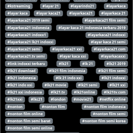
#kstreaming
#layar 21
#layarindo21
#layarkaca
#layar kaca
#layar kaca21
#layarkaca21
#layarkaca 21
#layarkaca21 2019 semi
#layarkaca21 film semi
#layarkaca21 indonesia
#layar kaca 21 indonesia terbaru 2019
#layarkaca21 indoxx1
#layarkaca21 indoxxi
#layarkaca21 lk21 indoxxi
#layar kaca 21 semi
#layarkaca21 semi
#layarkaca21 xxi
#layarkaca21.com
#layarkaca21.tv semi
#layar kaca xxi
#layarkacaxxi
#link indoxxi terbaru
#lk21
#lk 21
#lk21 2019
#lk21 download
#lk21 film indonesia
#lk21 film semi
#lk21 indonesia
#lk 21 indo xxi
#lk21 indoxxi
#lk21 indo xxi
#lk21 movie
#lk21 semi
#lk21 xxi
#lk21 xxi indonesia
#lk21.tv
#lk21online
#lk21tv.com
#lk21xxi
#lkc21
#london
#movie21
#netflix online
#nonton
#nonton film
#nonton film indonesia
#nonton film online
#nonton film semi
#nonton film semi barat
#nonton film semi korea
#nonton film semi online