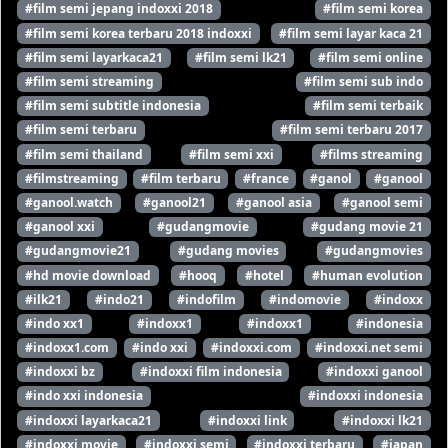
#film semi jepang indoxxi 2018
#film semi korea
#film semi korea terbaru 2018 indoxxi
#film semi layar kaca 21
#film semi layarkaca21
#film semi lk21
#film semi online
#film semi streaming
#film semi sub indo
#film semi subtitle indonesia
#film semi terbaik
#film semi terbaru
#film semi terbaru 2017
#film semi thailand
#film semi xxi
#films streaming
#filmstreaming
#film terbaru
#france
#ganol
#ganool
#ganool.watch
#ganool21
#ganool asia
#ganool semi
#ganool xxi
#gudangmovie
#gudang movie 21
#gudangmovie21
#gudang movies
#gudangmovies
#hd movie download
#hooq
#hotel
#human evolution
#ilk21
#indo21
#indofilm
#indomovie
#indoxx
#indo xx1
#indoxx1
#indoxx1
#indonesia
#indoxx1.com
#indo xxi
#indoxxi.com
#indoxxi.net semi
#indoxxi bz
#indoxxi film indonesia
#indoxxi ganool
#indo xxi indonesia
#indoxxi indonesia
#indoxxi layarkaca21
#indoxxi link
#indoxxi lk21
#indoxxi movie
#indoxxi semi
#indoxxi terbaru
#japan