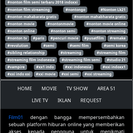
#nonton film semi terbaru 2018 indoxxi
#nonton film streaming
#nontongo
#Nonton Lk21
#nonton mahabarata gratis
#nonton mahabharata gratis
#nonton movie
#nontonmovie
#nonton movie online
#nonton online
#nonton semi
#nonton streaming
#nonton tv
#paris
#pencuri movie
#pusatfilm
#remake
#revolution
#semi
#semi film
#semi korea
#sibling relationship
#streaming
#streaming film
#streaming film indonesia
#streaming film semi
#studio 21
#vampire
#xx1 indo
#xxi indonesia
#xxi indoxx1
#xxi indo xxi
#xxi movie
#xxi semi
#xxi streaming
HOME
MOVIE
TV SHOW
AREA 51
LIVE TV
IKLAN
REQUEST
Film01
dengan bangga mempersembahkan
sebuah platform hiburan online yang memberikan
akses kepada pengguna untuk menikmati