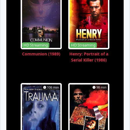
HD Streaming
HD Streaming
Communion (1989)
Henry: Portrait of a
Serial Killer (1986)
106 min
98 min