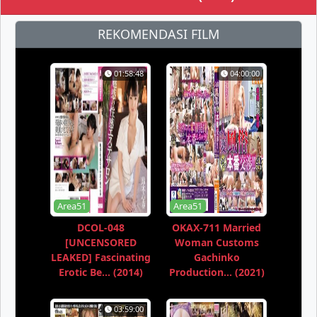
REKOMENDASI FILM
01:58:48
04:00:00
Area51
Area51
DCOL-048
OKAX-711 Married
[UNCENSORED
Woman Customs
LEAKED] Fascinating
Gachinko
Erotic Be... (2014)
Production... (2021)
03:59:00