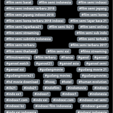
#film semi barat
#film semi indonesia
#film semi indoxxi
#film semi indoxxi terbaru 2018
#film semi jepang
#film semi jepang indoxxi 2018
#film semi korea
#film semi korea terbaru 2018 indoxxi
#film semi layar kaca 21
#film semi layarkaca21
#film semi lk21
#film semi online
#film semi streaming
#film semi sub indo
#film semi subtitle indonesia
#film semi terbaik
#film semi terbaru
#film semi terbaru 2017
#film semi thailand
#film semi xxi
#films streaming
#filmstreaming
#film terbaru
#france
#ganol
#ganool
#ganool.watch
#ganool21
#ganool asia
#ganool semi
#ganool xxi
#gudangmovie
#gudang movie 21
#gudangmovie21
#gudang movies
#gudangmovies
#hd movie download
#hooq
#hotel
#human evolution
#ilk21
#indo21
#indofilm
#indomovie
#indoxx
#indo xx1
#indoxx1
#indoxx1
#indonesia
#indoxx1.com
#indo xxi
#indoxxi.com
#indoxxi.net semi
#indoxxi bz
#indoxxi film indonesia
#indoxxi ganool
#indo xxi indonesia
#indoxxi indonesia