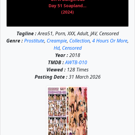
Day 51 Soapland...
(2024)
Tagline :
Area51, Porn, XXX, Adult, JAV, Censored
Genre :
Prostitute
,
Creampie
,
Collection
,
4 Hours Or More
,
Hd
,
Censored
Year :
2018
TMDB :
AWTB-010
Viewed :
128 Times
Posting Date :
31 March 2026