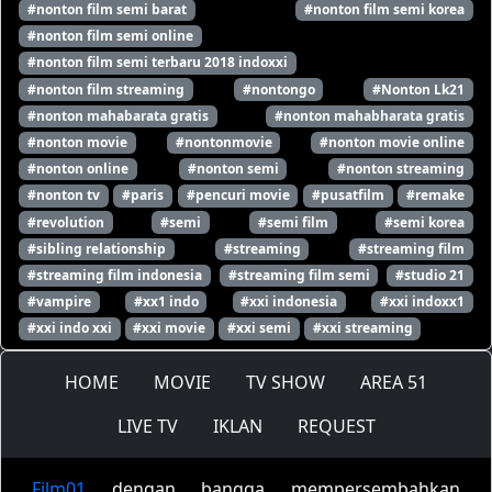
#nonton film semi barat
#nonton film semi korea
#nonton film semi online
#nonton film semi terbaru 2018 indoxxi
#nonton film streaming
#nontongo
#Nonton Lk21
#nonton mahabarata gratis
#nonton mahabharata gratis
#nonton movie
#nontonmovie
#nonton movie online
#nonton online
#nonton semi
#nonton streaming
#nonton tv
#paris
#pencuri movie
#pusatfilm
#remake
#revolution
#semi
#semi film
#semi korea
#sibling relationship
#streaming
#streaming film
#streaming film indonesia
#streaming film semi
#studio 21
#vampire
#xx1 indo
#xxi indonesia
#xxi indoxx1
#xxi indo xxi
#xxi movie
#xxi semi
#xxi streaming
HOME
MOVIE
TV SHOW
AREA 51
LIVE TV
IKLAN
REQUEST
Film01
dengan bangga mempersembahkan