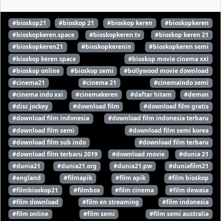
#bioskop21
#bioskop 21
#bioskop keren
#bioskopkeren
#bioskopkeren.space
#bioskopkeren.tv
#bioskop keren 21
#bioskopkeren21
#bioskopkerenin
#bioskopkeren semi
#bioskop keren space
#bioskop movie cinema xxi
#bioskop online
#bioskop semi
#bollywood movie download
#cinema21
#cinema 21
#cinemaindo semi
#cinema indo xxi
#cinemakeren
#daftar hitam
#demon
#disc jockey
#download film
#download film gratis
#download film indonesia
#download film indonesia terbaru
#download film semi
#download film semi korea
#download film sub indo
#download film terbaru
#download film terbaru 2019
#download movie
#dunia 21
#dunia21
#dunia21.org
#dunia21.pw
#duniafilm21
#england
#filmapik
#film apik
#film bioskop
#filmbioskop21
#filmbox
#film cinema
#film dewasa
#film download
#film en streaming
#film indonesia
#film online
#film semi
#film semi australia