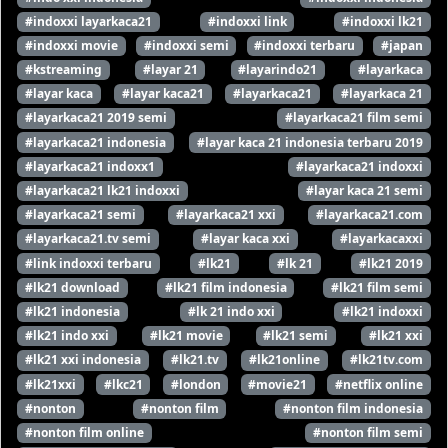
#indoxxi layarkaca21
#indoxxi link
#indoxxi lk21
#indoxxi movie
#indoxxi semi
#indoxxi terbaru
#japan
#kstreaming
#layar 21
#layarindo21
#layarkaca
#layar kaca
#layar kaca21
#layarkaca21
#layarkaca 21
#layarkaca21 2019 semi
#layarkaca21 film semi
#layarkaca21 indonesia
#layar kaca 21 indonesia terbaru 2019
#layarkaca21 indoxx1
#layarkaca21 indoxxi
#layarkaca21 lk21 indoxxi
#layar kaca 21 semi
#layarkaca21 semi
#layarkaca21 xxi
#layarkaca21.com
#layarkaca21.tv semi
#layar kaca xxi
#layarkacaxxi
#link indoxxi terbaru
#lk21
#lk 21
#lk21 2019
#lk21 download
#lk21 film indonesia
#lk21 film semi
#lk21 indonesia
#lk 21 indo xxi
#lk21 indoxxi
#lk21 indo xxi
#lk21 movie
#lk21 semi
#lk21 xxi
#lk21 xxi indonesia
#lk21.tv
#lk21online
#lk21tv.com
#lk21xxi
#lkc21
#london
#movie21
#netflix online
#nonton
#nonton film
#nonton film indonesia
#nonton film online
#nonton film semi