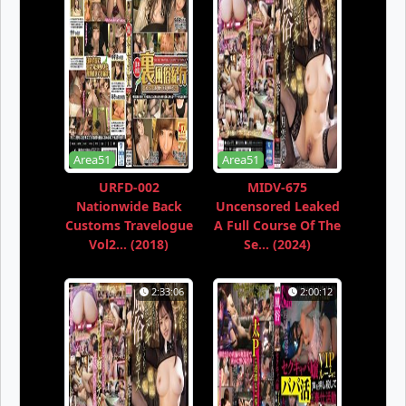
Area51
Area51
URFD-002
MIDV-675
Nationwide Back
Uncensored Leaked
Customs Travelogue
A Full Course Of The
Vol2... (2018)
Se... (2024)
2:33:06
2:00:12