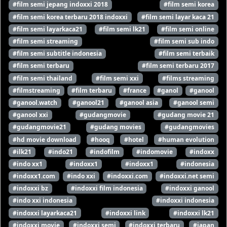
#film semi jepang indoxxi 2018
#film semi korea
#film semi korea terbaru 2018 indoxxi
#film semi layar kaca 21
#film semi layarkaca21
#film semi lk21
#film semi online
#film semi streaming
#film semi sub indo
#film semi subtitle indonesia
#film semi terbaik
#film semi terbaru
#film semi terbaru 2017
#film semi thailand
#film semi xxi
#films streaming
#filmstreaming
#film terbaru
#france
#ganol
#ganool
#ganool.watch
#ganool21
#ganool asia
#ganool semi
#ganool xxi
#gudangmovie
#gudang movie 21
#gudangmovie21
#gudang movies
#gudangmovies
#hd movie download
#hooq
#hotel
#human evolution
#ilk21
#indo21
#indofilm
#indomovie
#indoxx
#indo xx1
#indoxx1
#indoxx1
#indonesia
#indoxx1.com
#indo xxi
#indoxxi.com
#indoxxi.net semi
#indoxxi bz
#indoxxi film indonesia
#indoxxi ganool
#indo xxi indonesia
#indoxxi indonesia
#indoxxi layarkaca21
#indoxxi link
#indoxxi lk21
#indoxxi movie
#indoxxi semi
#indoxxi terbaru
#japan