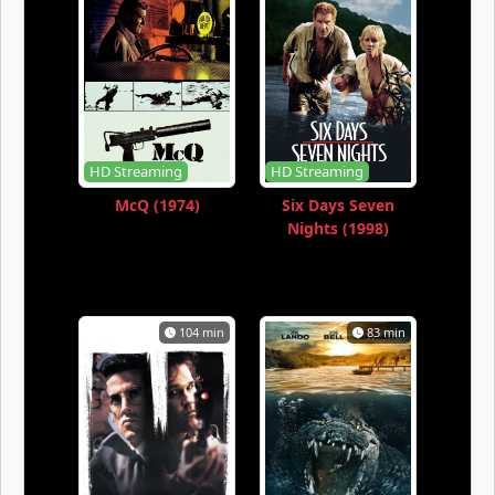
HD Streaming
HD Streaming
McQ (1974)
Six Days Seven
Nights (1998)
104 min
83 min