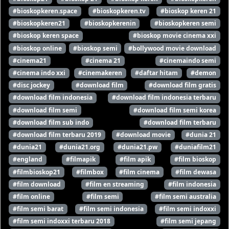
#bioskopkeren.space
#bioskopkeren.tv
#bioskop keren 21
#bioskopkeren21
#bioskopkerenin
#bioskopkeren semi
#bioskop keren space
#bioskop movie cinema xxi
#bioskop online
#bioskop semi
#bollywood movie download
#cinema21
#cinema 21
#cinemaindo semi
#cinema indo xxi
#cinemakeren
#daftar hitam
#demon
#disc jockey
#download film
#download film gratis
#download film indonesia
#download film indonesia terbaru
#download film semi
#download film semi korea
#download film sub indo
#download film terbaru
#download film terbaru 2019
#download movie
#dunia 21
#dunia21
#dunia21.org
#dunia21.pw
#duniafilm21
#england
#filmapik
#film apik
#film bioskop
#filmbioskop21
#filmbox
#film cinema
#film dewasa
#film download
#film en streaming
#film indonesia
#film online
#film semi
#film semi australia
#film semi barat
#film semi indonesia
#film semi indoxxi
#film semi indoxxi terbaru 2018
#film semi jepang