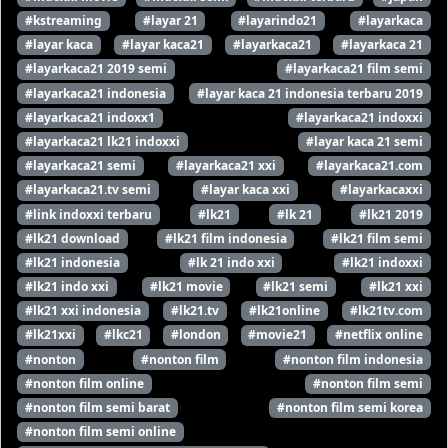
#kstreaming
#layar 21
#layarindo21
#layarkaca
#layar kaca
#layar kaca21
#layarkaca21
#layarkaca 21
#layarkaca21 2019 semi
#layarkaca21 film semi
#layarkaca21 indonesia
#layar kaca 21 indonesia terbaru 2019
#layarkaca21 indoxx1
#layarkaca21 indoxxi
#layarkaca21 lk21 indoxxi
#layar kaca 21 semi
#layarkaca21 semi
#layarkaca21 xxi
#layarkaca21.com
#layarkaca21.tv semi
#layar kaca xxi
#layarkacaxxi
#link indoxxi terbaru
#lk21
#lk 21
#lk21 2019
#lk21 download
#lk21 film indonesia
#lk21 film semi
#lk21 indonesia
#lk 21 indo xxi
#lk21 indoxxi
#lk21 indo xxi
#lk21 movie
#lk21 semi
#lk21 xxi
#lk21 xxi indonesia
#lk21.tv
#lk21online
#lk21tv.com
#lk21xxi
#lkc21
#london
#movie21
#netflix online
#nonton
#nonton film
#nonton film indonesia
#nonton film online
#nonton film semi
#nonton film semi barat
#nonton film semi korea
#nonton film semi online