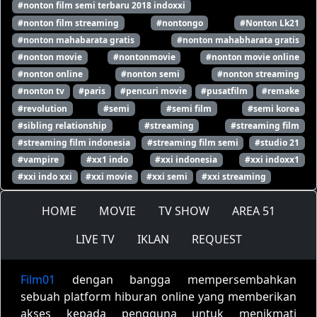
#nonton film semi terbaru 2018 indoxxi
#nonton film streaming
#nontongo
#Nonton Lk21
#nonton mahabarata gratis
#nonton mahabharata gratis
#nonton movie
#nontonmovie
#nonton movie online
#nonton online
#nonton semi
#nonton streaming
#nonton tv
#paris
#pencuri movie
#pusatfilm
#remake
#revolution
#semi
#semi film
#semi korea
#sibling relationship
#streaming
#streaming film
#streaming film indonesia
#streaming film semi
#studio 21
#vampire
#xx1 indo
#xxi indonesia
#xxi indoxx1
#xxi indo xxi
#xxi movie
#xxi semi
#xxi streaming
HOME
MOVIE
TV SHOW
AREA 51
LIVE TV
IKLAN
REQUEST
Film01
dengan bangga mempersembahkan
sebuah platform hiburan online yang memberikan
akses kepada pengguna untuk menikmati