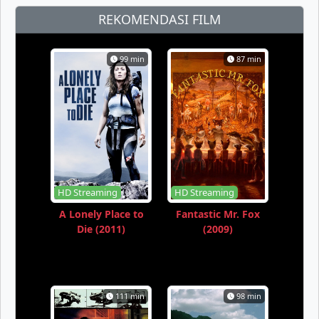
REKOMENDASI FILM
99 min
87 min
HD Streaming
HD Streaming
A Lonely Place to
Fantastic Mr. Fox
Die (2011)
(2009)
111 min
98 min