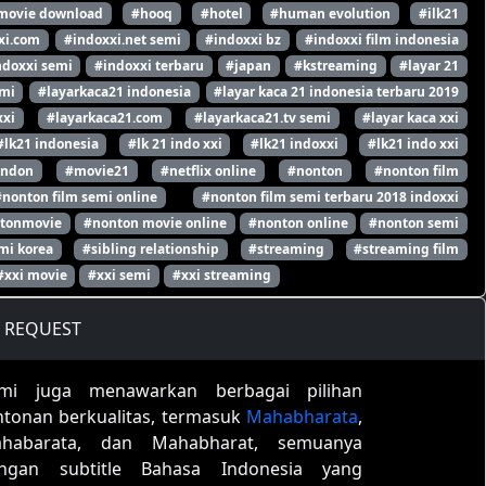
movie download
#hooq
#hotel
#human evolution
#ilk21
xi.com
#indoxxi.net semi
#indoxxi bz
#indoxxi film indonesia
ndoxxi semi
#indoxxi terbaru
#japan
#kstreaming
#layar 21
emi
#layarkaca21 indonesia
#layar kaca 21 indonesia terbaru 2019
xxi
#layarkaca21.com
#layarkaca21.tv semi
#layar kaca xxi
#lk21 indonesia
#lk 21 indo xxi
#lk21 indoxxi
#lk21 indo xxi
ondon
#movie21
#netflix online
#nonton
#nonton film
#nonton film semi online
#nonton film semi terbaru 2018 indoxxi
tonmovie
#nonton movie online
#nonton online
#nonton semi
mi korea
#sibling relationship
#streaming
#streaming film
#xxi movie
#xxi semi
#xxi streaming
REQUEST
mi juga menawarkan berbagai pilihan
ntonan berkualitas, termasuk
Mahabharata
,
habarata, dan Mahabharat, semuanya
ngan subtitle Bahasa Indonesia yang