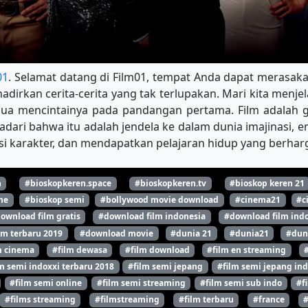
01
. Selamat datang di Film01, tempat Anda dapat merasakan
dirkan cerita-cerita yang tak terlupakan. Mari kita menjel
mua mencintainya pada pandangan pertama. Film adalah g
adari bahwa itu adalah jendela ke dalam dunia imajinasi, 
 karakter, dan mendapatkan pelajaran hidup yang berharga
n
#bioskopkeren.space
#bioskopkeren.tv
#bioskop keren 21
ne
#bioskop semi
#bollywood movie download
#cinema21
#c
ownload film gratis
#download film indonesia
#download film indo
lm terbaru 2019
#download movie
#dunia 21
#dunia21
#dun
m cinema
#film dewasa
#film download
#film en streaming
m semi indoxxi terbaru 2018
#film semi jepang
#film semi jepang ind
#film semi online
#film semi streaming
#film semi sub indo
#f
#films streaming
#filmstreaming
#film terbaru
#france