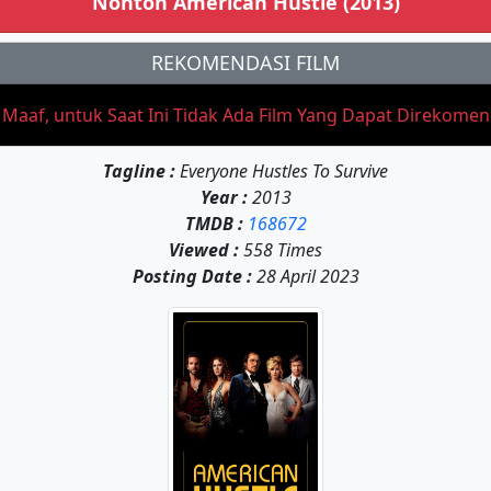
Nonton American Hustle (2013)
REKOMENDASI FILM
aaf, untuk Saat Ini Tidak Ada Film Yang Dapat Direkome
Tagline :
Everyone Hustles To Survive
Year :
2013
TMDB :
168672
Viewed :
558 Times
Posting Date :
28 April 2023