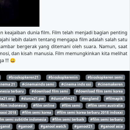
 keajaiban dunia film. Film telah menjadi bagian penting
ajahi lebih dalam tentang mengapa film adalah salah satu
ambar bergerak yang ditemani oleh suara. Namun, saat
emosi, dan kisah manusia. Film memungkinkan kita melihat
 !!! 😀
#bioskopkeren21
#bioskopkerenin
#bioskopkeren semi
inema 21
#cinemaindo semi
#cinema indo xxi
#cinemakeren
nesia terbaru
#download film semi
#download film semi korea
ia21.org
#dunia21.pw
#duniafilm21
#england
#filmapik
#film indonesia
#film online
#film semi
#film semi australia
oxxi 2018
#film semi korea
#film semi korea terbaru 2018 indoxxi
ilm semi subtitle indonesia
#film semi terbaik
#film semi terbaru
#ganol
#ganool
#ganool.watch
#ganool21
#ganool asia