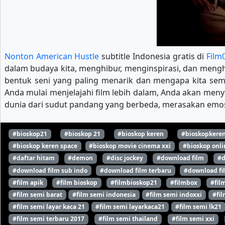
Nonton American Hustle
subtitle Indonesia gratis di
Film
dalam budaya kita, menghibur, menginspirasi, dan mengha
bentuk seni yang paling menarik dan mengapa kita se
Anda mulai menjelajahi film lebih dalam, Anda akan meny
dunia dari sudut pandang yang berbeda, merasakan emosi
#bioskop21
#bioskop 21
#bioskop keren
#bioskopkere
#bioskop keren space
#bioskop movie cinema xxi
#bioskop onli
#daftar hitam
#demon
#disc jockey
#download film
#d
#download film sub indo
#download film terbaru
#download fi
#film apik
#film bioskop
#filmbioskop21
#filmbox
#fil
#film semi barat
#film semi indonesia
#film semi indoxxi
#fil
#film semi layar kaca 21
#film semi layarkaca21
#film semi lk21
#film semi terbaru 2017
#film semi thailand
#film semi xxi