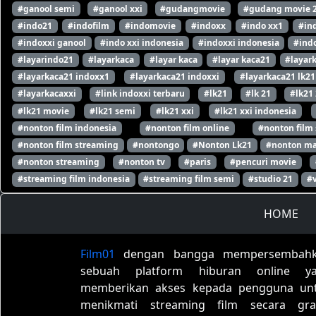
#ganool semi
#ganool xxi
#gudangmovie
#gudang movie 
#indo21
#indofilm
#indomovie
#indoxx
#indo xx1
#in
#indoxxi ganool
#indo xxi indonesia
#indoxxi indonesia
#indo
#layarindo21
#layarkaca
#layar kaca
#layar kaca21
#layar
#layarkaca21 indoxx1
#layarkaca21 indoxxi
#layarkaca21 lk21
#layarkacaxxi
#link indoxxi terbaru
#lk21
#lk 21
#lk21
#lk21 movie
#lk21 semi
#lk21 xxi
#lk21 xxi indonesia
#nonton film indonesia
#nonton film online
#nonton film
#nonton film streaming
#nontongo
#Nonton Lk21
#nonton ma
#nonton streaming
#nonton tv
#paris
#pencuri movie
#streaming film indonesia
#streaming film semi
#studio 21
#
HOME
Film01
dengan bangga mempersembah
sebuah platform hiburan online y
memberikan akses kepada pengguna un
menikmati streaming film secara grat