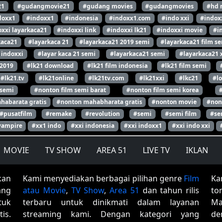
21
#gudangmovie21
#gudang movies
#gudangmovies
#hd 
doxx1
#indoxx1
#indonesia
#indoxx1.com
#indo xxi
#indox
xxi layarkaca21
#indoxxi link
#indoxxi lk21
#indoxxi movie
#i
kaca21
#layarkaca 21
#layarkaca21 2019 semi
#layarkaca21 film s
 indoxxi
#layar kaca 21 semi
#layarkaca21 semi
#layarkaca21 
 2019
#lk21 download
#lk21 film indonesia
#lk21 film semi
#lk21.tv
#lk21online
#lk21tv.com
#lk21xxi
#lkc21
#l
 semi
#nonton film semi barat
#nonton film semi korea
habarata gratis
#nonton mahabharata gratis
#nonton movie
#non
#pusatfilm
#remake
#revolution
#semi
#semi film
#se
vampire
#xx1 indo
#xxi indonesia
#xxi indoxx1
#xxi indo xxi
MOVIE
TV SHOW
AREA 51
LIVE TV
IKLAN
kan
Kami menyediakan berbagai pilihan genre
Film
Ka
ang
atau Movie
,
TV Show
,
Area 51
dan tahun rilis
to
tuk
terbaru untuk dinikmati dalam layanan
Ma
is.
streaming kami. Dengan kategori yang
de