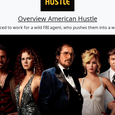
Overview American Hustle
ced to work for a wild FBI agent, who pushes them into a w