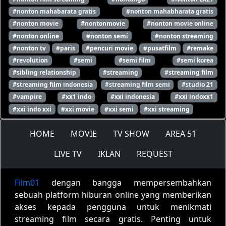
#nonton mahabarata gratis
#nonton mahabharata gratis
#nonton movie
#nontonmovie
#nonton movie online
#nonton online
#nonton semi
#nonton streaming
#nonton tv
#paris
#pencuri movie
#pusatfilm
#remake
#revolution
#semi
#semi film
#semi korea
#sibling relationship
#streaming
#streaming film
#streaming film indonesia
#streaming film semi
#studio 21
#vampire
#xx1 indo
#xxi indonesia
#xxi indoxx1
#xxi indo xxi
#xxi movie
#xxi semi
#xxi streaming
HOME
MOVIE
TV SHOW
AREA 51
LIVE TV
IKLAN
REQUEST
Film01
dengan bangga mempersembahkan
sebuah platform hiburan online yang memberikan
akses kepada pengguna untuk menikmati
streaming film secara gratis. Penting untuk