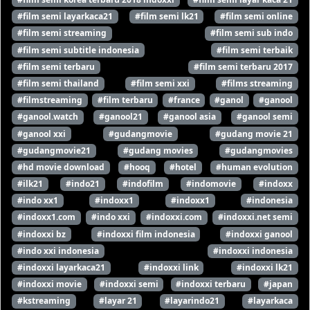
#film semi layarkaca21
#film semi lk21
#film semi online
#film semi streaming
#film semi sub indo
#film semi subtitle indonesia
#film semi terbaik
#film semi terbaru
#film semi terbaru 2017
#film semi thailand
#film semi xxi
#films streaming
#filmstreaming
#film terbaru
#france
#ganol
#ganool
#ganool.watch
#ganool21
#ganool asia
#ganool semi
#ganool xxi
#gudangmovie
#gudang movie 21
#gudangmovie21
#gudang movies
#gudangmovies
#hd movie download
#hooq
#hotel
#human evolution
#ilk21
#indo21
#indofilm
#indomovie
#indoxx
#indo xx1
#indoxx1
#indoxx1
#indonesia
#indoxx1.com
#indo xxi
#indoxxi.com
#indoxxi.net semi
#indoxxi bz
#indoxxi film indonesia
#indoxxi ganool
#indo xxi indonesia
#indoxxi indonesia
#indoxxi layarkaca21
#indoxxi link
#indoxxi lk21
#indoxxi movie
#indoxxi semi
#indoxxi terbaru
#japan
#kstreaming
#layar 21
#layarindo21
#layarkaca