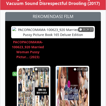
Vacuum Sound Disrespectful Drooling (2017)
REKOMENDASI FILM
00:39:37
PACOPACOMAMA-
100623_920 Married
Woman Pussy
Pictur... (2023)
02:00:29
01:47:58
Area51