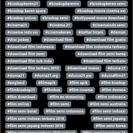
#bioskopkeren21
#bioskopkerenin
#bioskopkeren semi
#bioskop keren space
#bioskop movie cinema xxi
#bioskop online
#bioskop semi
#bollywood movie download
#cinema21
#cinema 21
#cinemaindo semi
#cinema indo xxi
#cinemakeren
#daftar hitam
#demon
#disc jockey
#download film
#download film gratis
#download film indonesia
#download film indonesia terbaru
#download film semi
#download film semi korea
#download film sub indo
#download film terbaru
#download film terbaru 2019
#download movie
#dunia 21
#dunia21
#dunia21.org
#dunia21.pw
#duniafilm21
#england
#filmapik
#film apik
#film bioskop
#filmbioskop21
#filmbox
#film cinema
#film dewasa
#film download
#film en streaming
#film indonesia
#film online
#film semi
#film semi australia
#film semi barat
#film semi indonesia
#film semi indoxxi
#film semi indoxxi terbaru 2018
#film semi jepang
#film semi jepang indoxxi 2018
#film semi korea
#film semi korea terbaru 2018 indoxxi
#film semi layar kaca 21