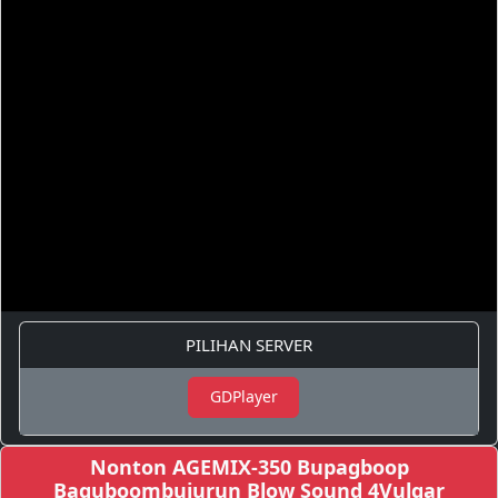
PILIHAN SERVER
GDPlayer
Nonton AGEMIX-350 Bupagboop
Baguboombujurun Blow Sound 4Vulgar