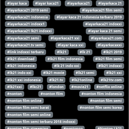
#layar kaca
#layar kaca21
#layarkaca21
#layarkaca 21
#layarkaca21 2019 semi
#layarkaca21 film semi
#layarkaca21 indonesia
#layar kaca 21 indonesia terbaru 2019
#layarkaca21 indoxx1
#layarkaca21 indoxxi
#layarkaca21 lk21 indoxxi
#layar kaca 21 semi
#layarkaca21 semi
#layarkaca21 xxi
#layarkaca21.com
#layarkaca21.tv semi
#layar kaca xxi
#layarkacaxxi
#link indoxxi terbaru
#lk21
#lk 21
#lk21 2019
#lk21 download
#lk21 film indonesia
#lk21 film semi
#lk21 indonesia
#lk 21 indo xxi
#lk21 indoxxi
#lk21 indo xxi
#lk21 movie
#lk21 semi
#lk21 xxi
#lk21 xxi indonesia
#lk21.tv
#lk21online
#lk21tv.com
#lk21xxi
#lkc21
#london
#movie21
#netflix online
#nonton
#nonton film
#nonton film indonesia
#nonton film online
#nonton film semi
#nonton film semi barat
#nonton film semi korea
#nonton film semi online
#nonton film semi terbaru 2018 indoxxi
#nonton film streaming
#nontongo
#Nonton Lk21