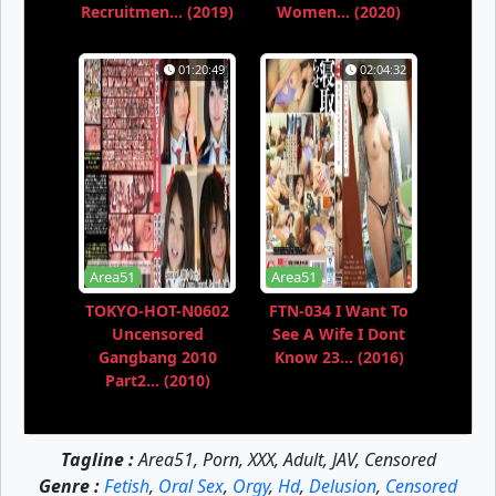
Recruitmen... (2019)
Women... (2020)
01:20:49
02:04:32
Area51
Area51
TOKYO-HOT-N0602
FTN-034 I Want To
Uncensored
See A Wife I Dont
Gangbang 2010
Know 23... (2016)
Part2... (2010)
Tagline :
Area51, Porn, XXX, Adult, JAV, Censored
Genre :
Fetish
,
Oral Sex
,
Orgy
,
Hd
,
Delusion
,
Censored