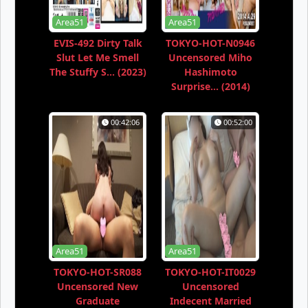
Area51
Area51
EVIS-492 Dirty Talk
TOKYO-HOT-N0946
Slut Let Me Smell
Uncensored Miho
The Stuffy S... (2023)
Hashimoto
Surprise... (2014)
00:42:06
00:52:00
Area51
Area51
TOKYO-HOT-SR088
TOKYO-HOT-IT0029
Uncensored New
Uncensored
Graduate
Indecent Married