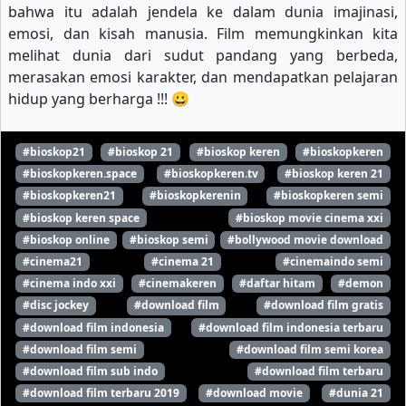
bahwa itu adalah jendela ke dalam dunia imajinasi,
emosi, dan kisah manusia. Film memungkinkan kita
melihat dunia dari sudut pandang yang berbeda,
merasakan emosi karakter, dan mendapatkan pelajaran
hidup yang berharga !!! 😀
#bioskop21
#bioskop 21
#bioskop keren
#bioskopkeren
#bioskopkeren.space
#bioskopkeren.tv
#bioskop keren 21
#bioskopkeren21
#bioskopkerenin
#bioskopkeren semi
#bioskop keren space
#bioskop movie cinema xxi
#bioskop online
#bioskop semi
#bollywood movie download
#cinema21
#cinema 21
#cinemaindo semi
#cinema indo xxi
#cinemakeren
#daftar hitam
#demon
#disc jockey
#download film
#download film gratis
#download film indonesia
#download film indonesia terbaru
#download film semi
#download film semi korea
#download film sub indo
#download film terbaru
#download film terbaru 2019
#download movie
#dunia 21