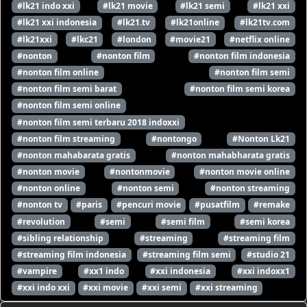
#lk21 indo xxi
#lk21 movie
#lk21 semi
#lk21 xxi
#lk21 xxi indonesia
#lk21.tv
#lk21online
#lk21tv.com
#lk21xxi
#lkc21
#london
#movie21
#netflix online
#nonton
#nonton film
#nonton film indonesia
#nonton film online
#nonton film semi
#nonton film semi barat
#nonton film semi korea
#nonton film semi online
#nonton film semi terbaru 2018 indoxxi
#nonton film streaming
#nontongo
#Nonton Lk21
#nonton mahabarata gratis
#nonton mahabharata gratis
#nonton movie
#nontonmovie
#nonton movie online
#nonton online
#nonton semi
#nonton streaming
#nonton tv
#paris
#pencuri movie
#pusatfilm
#remake
#revolution
#semi
#semi film
#semi korea
#sibling relationship
#streaming
#streaming film
#streaming film indonesia
#streaming film semi
#studio 21
#vampire
#xx1 indo
#xxi indonesia
#xxi indoxx1
#xxi indo xxi
#xxi movie
#xxi semi
#xxi streaming