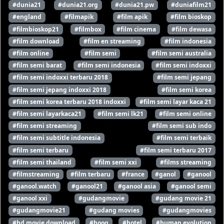
#dunia21
#dunia21.org
#dunia21.pw
#duniafilm21
#england
#filmapik
#film apik
#film bioskop
#filmbioskop21
#filmbox
#film cinema
#film dewasa
#film download
#film en streaming
#film indonesia
#film online
#film semi
#film semi australia
#film semi barat
#film semi indonesia
#film semi indoxxi
#film semi indoxxi terbaru 2018
#film semi jepang
#film semi jepang indoxxi 2018
#film semi korea
#film semi korea terbaru 2018 indoxxi
#film semi layar kaca 21
#film semi layarkaca21
#film semi lk21
#film semi online
#film semi streaming
#film semi sub indo
#film semi subtitle indonesia
#film semi terbaik
#film semi terbaru
#film semi terbaru 2017
#film semi thailand
#film semi xxi
#films streaming
#filmstreaming
#film terbaru
#france
#ganol
#ganool
#ganool.watch
#ganool21
#ganool asia
#ganool semi
#ganool xxi
#gudangmovie
#gudang movie 21
#gudangmovie21
#gudang movies
#gudangmovies
#hd movie download
#hooq
#hotel
#human evolution