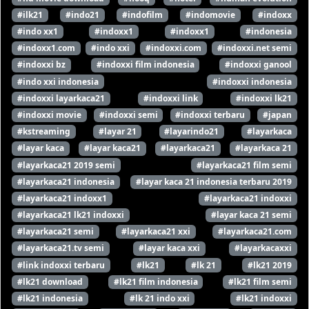
#ilk21
#indo21
#indofilm
#indomovie
#indoxx
#indo xx1
#indoxx1
#indoxx1
#indonesia
#indoxx1.com
#indo xxi
#indoxxi.com
#indoxxi.net semi
#indoxxi bz
#indoxxi film indonesia
#indoxxi ganool
#indo xxi indonesia
#indoxxi indonesia
#indoxxi layarkaca21
#indoxxi link
#indoxxi lk21
#indoxxi movie
#indoxxi semi
#indoxxi terbaru
#japan
#kstreaming
#layar 21
#layarindo21
#layarkaca
#layar kaca
#layar kaca21
#layarkaca21
#layarkaca 21
#layarkaca21 2019 semi
#layarkaca21 film semi
#layarkaca21 indonesia
#layar kaca 21 indonesia terbaru 2019
#layarkaca21 indoxx1
#layarkaca21 indoxxi
#layarkaca21 lk21 indoxxi
#layar kaca 21 semi
#layarkaca21 semi
#layarkaca21 xxi
#layarkaca21.com
#layarkaca21.tv semi
#layar kaca xxi
#layarkacaxxi
#link indoxxi terbaru
#lk21
#lk 21
#lk21 2019
#lk21 download
#lk21 film indonesia
#lk21 film semi
#lk21 indonesia
#lk 21 indo xxi
#lk21 indoxxi