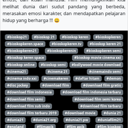
melihat dunia dari sudut pandang yang berbeda,
merasakan emosi karakter, dan mendapatkan pelajaran
hidup yang berharga !!! 😀
#bioskop21
#bioskop 21
#bioskop keren
#bioskopkeren
#bioskopkeren.space
#bioskopkeren.tv
#bioskop keren 21
#bioskopkeren21
#bioskopkerenin
#bioskopkeren semi
#bioskop keren space
#bioskop movie cinema xxi
#bioskop online
#bioskop semi
#bollywood movie download
#cinema21
#cinema 21
#cinemaindo semi
#cinema indo xxi
#cinemakeren
#daftar hitam
#demon
#disc jockey
#download film
#download film gratis
#download film indonesia
#download film indonesia terbaru
#download film semi
#download film semi korea
#download film sub indo
#download film terbaru
#download film terbaru 2019
#download movie
#dunia 21
#dunia21
#dunia21.org
#dunia21.pw
#duniafilm21
#england
#filmapik
#film apik
#film bioskop