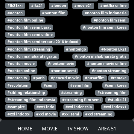
#lk21xxi
#lkc21
#london
#movie21
#netflix online
#nonton
#nonton film
#nonton film indonesia
#nonton film online
#nonton film semi
#nonton film semi barat
#nonton film semi korea
#nonton film semi online
#nonton film semi terbaru 2018 indoxxi
#nonton film streaming
#nontongo
#Nonton Lk21
#nonton mahabarata gratis
#nonton mahabharata gratis
#nonton movie
#nontonmovie
#nonton movie online
#nonton online
#nonton semi
#nonton streaming
#nonton tv
#paris
#pencuri movie
#pusatfilm
#remake
#revolution
#semi
#semi film
#semi korea
#sibling relationship
#streaming
#streaming film
#streaming film indonesia
#streaming film semi
#studio 21
#vampire
#xx1 indo
#xxi indonesia
#xxi indoxx1
#xxi indo xxi
#xxi movie
#xxi semi
#xxi streaming
HOME
MOVIE
TV SHOW
AREA 51