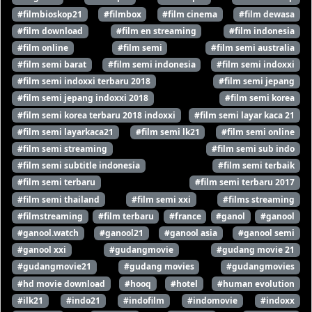
#filmbioskop21
#filmbox
#film cinema
#film dewasa
#film download
#film en streaming
#film indonesia
#film online
#film semi
#film semi australia
#film semi barat
#film semi indonesia
#film semi indoxxi
#film semi indoxxi terbaru 2018
#film semi jepang
#film semi jepang indoxxi 2018
#film semi korea
#film semi korea terbaru 2018 indoxxi
#film semi layar kaca 21
#film semi layarkaca21
#film semi lk21
#film semi online
#film semi streaming
#film semi sub indo
#film semi subtitle indonesia
#film semi terbaik
#film semi terbaru
#film semi terbaru 2017
#film semi thailand
#film semi xxi
#films streaming
#filmstreaming
#film terbaru
#france
#ganol
#ganool
#ganool.watch
#ganool21
#ganool asia
#ganool semi
#ganool xxi
#gudangmovie
#gudang movie 21
#gudangmovie21
#gudang movies
#gudangmovies
#hd movie download
#hooq
#hotel
#human evolution
#ilk21
#indo21
#indofilm
#indomovie
#indoxx