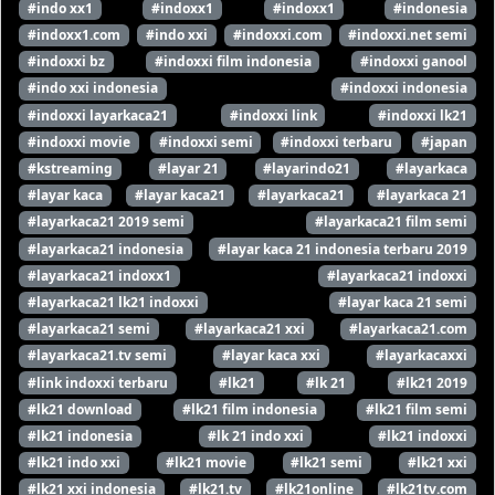
#indo xx1
#indoxx1
#indoxx1
#indonesia
#indoxx1.com
#indo xxi
#indoxxi.com
#indoxxi.net semi
#indoxxi bz
#indoxxi film indonesia
#indoxxi ganool
#indo xxi indonesia
#indoxxi indonesia
#indoxxi layarkaca21
#indoxxi link
#indoxxi lk21
#indoxxi movie
#indoxxi semi
#indoxxi terbaru
#japan
#kstreaming
#layar 21
#layarindo21
#layarkaca
#layar kaca
#layar kaca21
#layarkaca21
#layarkaca 21
#layarkaca21 2019 semi
#layarkaca21 film semi
#layarkaca21 indonesia
#layar kaca 21 indonesia terbaru 2019
#layarkaca21 indoxx1
#layarkaca21 indoxxi
#layarkaca21 lk21 indoxxi
#layar kaca 21 semi
#layarkaca21 semi
#layarkaca21 xxi
#layarkaca21.com
#layarkaca21.tv semi
#layar kaca xxi
#layarkacaxxi
#link indoxxi terbaru
#lk21
#lk 21
#lk21 2019
#lk21 download
#lk21 film indonesia
#lk21 film semi
#lk21 indonesia
#lk 21 indo xxi
#lk21 indoxxi
#lk21 indo xxi
#lk21 movie
#lk21 semi
#lk21 xxi
#lk21 xxi indonesia
#lk21.tv
#lk21online
#lk21tv.com