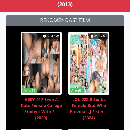
(2013)
REKOMENDASI FILM
00:47:20
01:47:07
Area51
Area51
GESY-017 Even A
LOL-222 B Senka
Cute Female College
Female Brat Who
Student With S...
Provokes J Sister ...
(2023)
(2024)