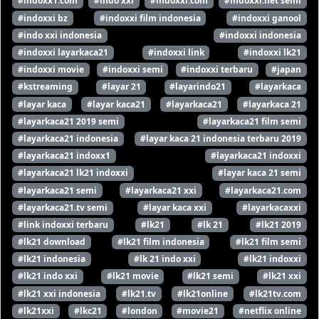
#indoxx1.com
#indo xxi
#indoxxi.com
#indoxxi.net semi
#indoxxi bz
#indoxxi film indonesia
#indoxxi ganool
#indo xxi indonesia
#indoxxi indonesia
#indoxxi layarkaca21
#indoxxi link
#indoxxi lk21
#indoxxi movie
#indoxxi semi
#indoxxi terbaru
#japan
#kstreaming
#layar 21
#layarindo21
#layarkaca
#layar kaca
#layar kaca21
#layarkaca21
#layarkaca 21
#layarkaca21 2019 semi
#layarkaca21 film semi
#layarkaca21 indonesia
#layar kaca 21 indonesia terbaru 2019
#layarkaca21 indoxx1
#layarkaca21 indoxxi
#layarkaca21 lk21 indoxxi
#layar kaca 21 semi
#layarkaca21 semi
#layarkaca21 xxi
#layarkaca21.com
#layarkaca21.tv semi
#layar kaca xxi
#layarkacaxxi
#link indoxxi terbaru
#lk21
#lk 21
#lk21 2019
#lk21 download
#lk21 film indonesia
#lk21 film semi
#lk21 indonesia
#lk 21 indo xxi
#lk21 indoxxi
#lk21 indo xxi
#lk21 movie
#lk21 semi
#lk21 xxi
#lk21 xxi indonesia
#lk21.tv
#lk21online
#lk21tv.com
#lk21xxi
#lkc21
#london
#movie21
#netflix online