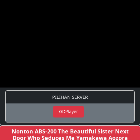
PILIHAN SERVER
GDPlayer
Nonton ABS-200 The Beautiful Sister Next
Door Who Seduces Me Yamakawa Aozora