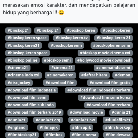
merasakan emosi karakter, dan mendapatkan pelajaran
hidup yang berharga !!! 😀
#bioskop21
#bioskop 21
#bioskop keren
#bioskopkeren
#bioskopkeren.space
#bioskopkeren.tv
#bioskop keren 21
#bioskopkeren21
#bioskopkerenin
#bioskopkeren semi
#bioskop keren space
#bioskop movie cinema xxi
#bioskop online
#bioskop semi
#bollywood movie download
#cinema21
#cinema 21
#cinemaindo semi
#cinema indo xxi
#cinemakeren
#daftar hitam
#demon
#disc jockey
#download film
#download film gratis
#download film indonesia
#download film indonesia terbaru
#download film semi
#download film semi korea
#download film sub indo
#download film terbaru
#download film terbaru 2019
#download movie
#dunia 21
#dunia21
#dunia21.org
#dunia21.pw
#duniafilm21
#england
#filmapik
#film apik
#film bioskop
#filmbioskop21
#filmbox
#film cinema
#film dewasa