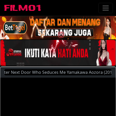
r Next Door Who Seduces Me Yamakawa Aozora (2013) | Silah