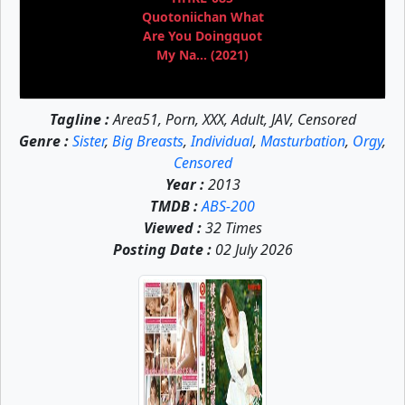
Quotoniichan What
Are You Doingquot
My Na... (2021)
Tagline :
Area51, Porn, XXX, Adult, JAV, Censored
Genre :
Sister
,
Big Breasts
,
Individual
,
Masturbation
,
Orgy
,
Censored
Year :
2013
TMDB :
ABS-200
Viewed :
32 Times
Posting Date :
02 July 2026