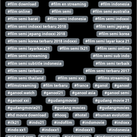
#film download
#film en streaming
#film indonesia
#film online
#film semi
#film semi australia
#film semi barat
#film semi indonesia
#film semi indoxxi
#film semi indoxxi terbaru 2018
#film semi jepang
#film semi jepang indoxxi 2018
#film semi korea
#film semi korea terbaru 2018 indoxxi
#film semi layar kaca 21
#film semi layarkaca21
#film semi lk21
#film semi online
#film semi streaming
#film semi sub indo
#film semi subtitle indonesia
#film semi terbaik
#film semi terbaru
#film semi terbaru 2017
#film semi thailand
#film semi xxi
#films streaming
#filmstreaming
#film terbaru
#france
#ganol
#ganool
#ganool.watch
#ganool21
#ganool asia
#ganool semi
#ganool xxi
#gudangmovie
#gudang movie 21
#gudangmovie21
#gudang movies
#gudangmovies
#hd movie download
#hooq
#hotel
#human evolution
#ilk21
#indo21
#indofilm
#indomovie
#indoxx
#indo xx1
#indoxx1
#indoxx1
#indonesia