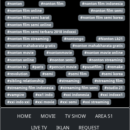
#nonton
#nonton film
#nonton film indonesia
#nonton film online
#nonton film semi
#nonton film semi barat
#nonton film semi korea
#nonton film semi online
#nonton film semi terbaru 2018 indoxxi
#nonton film streaming
#nontongo
#Nonton Lk21
#nonton mahabarata gratis
#nonton mahabharata gratis
#nonton movie
#nontonmovie
#nonton movie online
#nonton online
#nonton semi
#nonton streaming
#nonton tv
#paris
#pencuri movie
#pusatfilm
#remake
#revolution
#semi
#semi film
#semi korea
#sibling relationship
#streaming
#streaming film
#streaming film indonesia
#streaming film semi
#studio 21
#vampire
#xx1 indo
#xxi indonesia
#xxi indoxx1
#xxi indo xxi
#xxi movie
#xxi semi
#xxi streaming
HOME
MOVIE
TV SHOW
AREA 51
LIVE TV
IKLAN
REQUEST