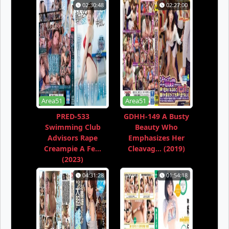
02:30:48
02:27:00
Area51
Area51
PRED-533
GDHH-149 A Busty
Swimming Club
Beauty Who
Advisors Rape
Emphasizes Her
Creampie A Fe...
Cleavag... (2019)
(2023)
04:31:28
01:54:18