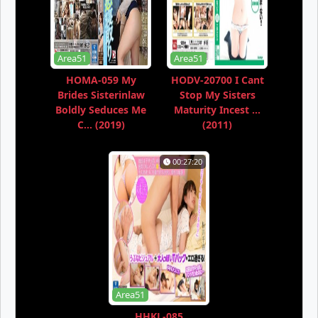
Area51
Area51
HOMA-059 My
HODV-20700 I Cant
Brides Sisterinlaw
Stop My Sisters
Boldly Seduces Me
Maturity Incest ...
C... (2019)
(2011)
00:27:20
Area51
HHKL-085