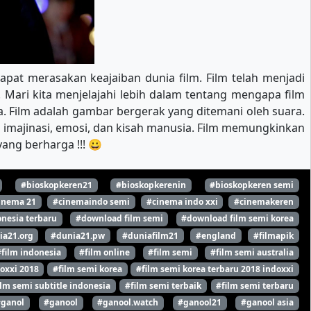
apat merasakan keajaiban dunia film. Film telah menjadi
 Mari kita menjelajahi lebih dalam tentang mengapa film
 Film adalah gambar bergerak yang ditemani oleh suara.
a imajinasi, emosi, dan kisah manusia. Film memungkinkan
ang berharga !!! 😀
#bioskopkeren21
#bioskopkerenin
#bioskopkeren semi
inema 21
#cinemaindo semi
#cinema indo xxi
#cinemakeren
nesia terbaru
#download film semi
#download film semi korea
ia21.org
#dunia21.pw
#duniafilm21
#england
#filmapik
#film indonesia
#film online
#film semi
#film semi australia
oxxi 2018
#film semi korea
#film semi korea terbaru 2018 indoxxi
ilm semi subtitle indonesia
#film semi terbaik
#film semi terbaru
#ganol
#ganool
#ganool.watch
#ganool21
#ganool asia