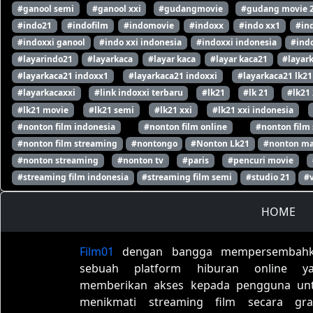
#ganool semi
#ganool xxi
#gudangmovie
#gudang movie 
#indo21
#indofilm
#indomovie
#indoxx
#indo xx1
#in
#indoxxi ganool
#indo xxi indonesia
#indoxxi indonesia
#indo
#layarindo21
#layarkaca
#layar kaca
#layar kaca21
#layar
#layarkaca21 indoxx1
#layarkaca21 indoxxi
#layarkaca21 lk21
#layarkacaxxi
#link indoxxi terbaru
#lk21
#lk 21
#lk21
#lk21 movie
#lk21 semi
#lk21 xxi
#lk21 xxi indonesia
#nonton film indonesia
#nonton film online
#nonton film
#nonton film streaming
#nontongo
#Nonton Lk21
#nonton ma
#nonton streaming
#nonton tv
#paris
#pencuri movie
#streaming film indonesia
#streaming film semi
#studio 21
#
HOME
Film01
dengan bangga mempersembah
sebuah platform hiburan online y
memberikan akses kepada pengguna un
menikmati streaming film secara grat