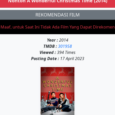
Nonton A Wonderful Christmas Time (2014)
REKOMENDASI FILM
aaf, untuk Saat Ini Tidak Ada Film Yang Dapat Direkome
Year :
2014
TMDB :
301958
Viewed :
394 Times
Posting Date :
17 April 2023