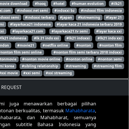
movie download
#hooq
#hotel
#human evolution
#ilk21
xi.com
#indoxxi.net semi
#indoxxi bz
#indoxxi film indonesia
ndoxxi semi
#indoxxi terbaru
#japan
#kstreaming
#layar 21
emi
#layarkaca21 indonesia
#layar kaca 21 indonesia terbaru 2019
xxi
#layarkaca21.com
#layarkaca21.tv semi
#layar kaca xxi
#lk21 indonesia
#lk 21 indo xxi
#lk21 indoxxi
#lk21 indo xxi
ondon
#movie21
#netflix online
#nonton
#nonton film
#nonton film semi online
#nonton film semi terbaru 2018 indoxxi
tonmovie
#nonton movie online
#nonton online
#nonton semi
mi korea
#sibling relationship
#streaming
#streaming film
#xxi movie
#xxi semi
#xxi streaming
REQUEST
mi juga menawarkan berbagai pilihan
ntonan berkualitas, termasuk
Mahabharata
,
habarata, dan Mahabharat, semuanya
ngan subtitle Bahasa Indonesia yang