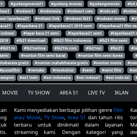
21
#gudangmovie21
#gudang movies
#gudangmovies
#hd 
doxx1
#indoxx1
#indonesia
#indoxx1.com
#indo xxi
#indox
xxi layarkaca21
#indoxxi link
#indoxxi lk21
#indoxxi movie
#i
kaca21
#layarkaca 21
#layarkaca21 2019 semi
#layarkaca21 film s
 indoxxi
#layar kaca 21 semi
#layarkaca21 semi
#layarkaca21 
 2019
#lk21 download
#lk21 film indonesia
#lk21 film semi
#lk21.tv
#lk21online
#lk21tv.com
#lk21xxi
#lkc21
#l
 semi
#nonton film semi barat
#nonton film semi korea
habarata gratis
#nonton mahabharata gratis
#nonton movie
#non
#pusatfilm
#remake
#revolution
#semi
#semi film
#se
vampire
#xx1 indo
#xxi indonesia
#xxi indoxx1
#xxi indo xxi
MOVIE
TV SHOW
AREA 51
LIVE TV
IKLAN
kan
Kami menyediakan berbagai pilihan genre
Film
Ka
ang
atau Movie
,
TV Show
,
Area 51
dan tahun rilis
to
tuk
terbaru untuk dinikmati dalam layanan
Ma
is.
streaming kami. Dengan kategori yang
de