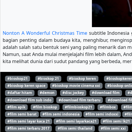
Nonton A Wonderful Christmas Time
subtitle Indonesia 
bagian penting dalam budaya kita, menghibur, menginspi
adalah salah satu bentuk seni yang paling menarik dan
Namun, saat Anda mulai menjelajahi film lebih dalam, An
kita melihat dunia dari sudut pandang yang berbeda, mer
#bioskop21
#bioskop 21
#bioskop keren
#bioskopkere
#bioskop keren space
#bioskop movie cinema xxi
#bioskop onli
#daftar hitam
#demon
#disc jockey
#download film
#d
#download film sub indo
#download film terbaru
#download fi
#film apik
#film bioskop
#filmbioskop21
#filmbox
#fil
#film semi barat
#film semi indonesia
#film semi indoxxi
#fil
#film semi layar kaca 21
#film semi layarkaca21
#film semi lk21
#film semi terbaru 2017
#film semi thailand
#film semi xxi