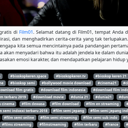
gratis di
Film01
. Selamat datang di Film01, tempat Anda d
rasi, dan menghadirkan cerita-cerita yang tak terlupakan.
 mengapa kita semua mencintainya pada pandangan pertama.
da akan menyadari bahwa itu adalah jendela ke dalam duni
asakan emosi karakter, dan mendapatkan pelajaran hidup y
n
#bioskopkeren.space
#bioskopkeren.tv
#bioskop keren 21
ne
#bioskop semi
#bollywood movie download
#cinema21
#c
ownload film gratis
#download film indonesia
#download film indo
lm terbaru 2019
#download movie
#dunia 21
#dunia21
#dun
m cinema
#film dewasa
#film download
#film en streaming
m semi indoxxi terbaru 2018
#film semi jepang
#film semi jepang ind
#film semi online
#film semi streaming
#film semi sub indo
#f
#films streaming
#filmstreaming
#film terbaru
#france