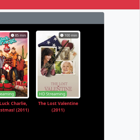
85 min
100 min
reaming
HD Streaming
Luck Charlie,
The Lost Valentine
istmas! (2011)
(2011)