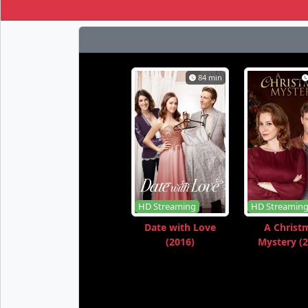
84 min
HD Streaming
HD Streamin
Date with Love
A Christ
(2016)
Mystery (2