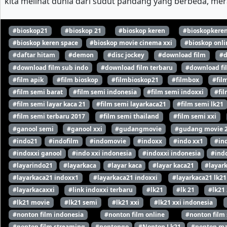
kita melihat dunia dari sudut pandang yang berbeda, mer
#bioskop21
#bioskop 21
#bioskop keren
#bioskopkere
#bioskop keren space
#bioskop movie cinema xxi
#bioskop onli
#daftar hitam
#demon
#disc jockey
#download film
#d
#download film sub indo
#download film terbaru
#download fi
#film apik
#film bioskop
#filmbioskop21
#filmbox
#fil
#film semi barat
#film semi indonesia
#film semi indoxxi
#fil
#film semi layar kaca 21
#film semi layarkaca21
#film semi lk21
#film semi terbaru 2017
#film semi thailand
#film semi xxi
#ganool semi
#ganool xxi
#gudangmovie
#gudang movie 
#indo21
#indofilm
#indomovie
#indoxx
#indo xx1
#in
#indoxxi ganool
#indo xxi indonesia
#indoxxi indonesia
#indo
#layarindo21
#layarkaca
#layar kaca
#layar kaca21
#layar
#layarkaca21 indoxx1
#layarkaca21 indoxxi
#layarkaca21 lk21
#layarkacaxxi
#link indoxxi terbaru
#lk21
#lk 21
#lk21
#lk21 movie
#lk21 semi
#lk21 xxi
#lk21 xxi indonesia
#nonton film indonesia
#nonton film online
#nonton film
#nonton film streaming
#nontongo
#Nonton Lk21
#nonton ma