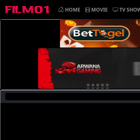
HOME
MOVIE
TV SHO
Saat I