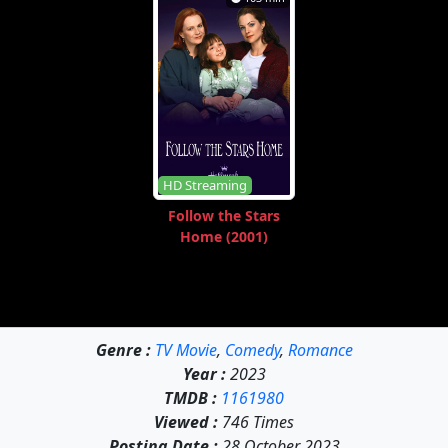
HD Streaming
Follow the Stars
Home (2001)
Genre :
TV Movie
,
Comedy
,
Romance
Year :
2023
TMDB :
1161980
Viewed :
746 Times
Posting Date :
28 October 2023