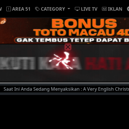
W
AREA 51
CATEGORY
LIVE TV
IKLAN
ni Anda Sedang Menyaksikan : A Very English Christmas (202