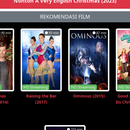
Nonton A Very English Christmas (2023)
REKOMENDASI FILM
90 min
93 min
87 min
g
HD Streaming
HD Streaming
HD St
mas
Raising the Bar
Ominous (2015)
Good 
014)
(2017)
Its Chr
103 min