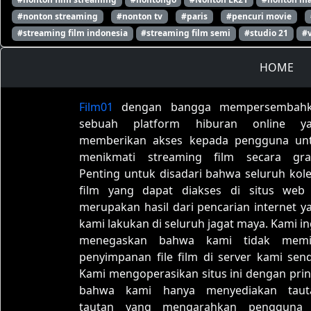
#nonton streaming
#nonton tv
#paris
#pencuri movie
#streaming film indonesia
#streaming film semi
#studio 21
#
HOME
Film01
dengan bangga mempersembah
sebuah platform hiburan online y
memberikan akses kepada pengguna un
menikmati streaming film secara grat
Penting untuk disadari bahwa seluruh kole
film yang dapat diakses di situs web 
merupakan hasil dari pencarian internet y
kami lakukan di seluruh jagat maya. Kami in
menegaskan bahwa kami tidak memil
penyimpanan file film di server kami sendi
Kami mengoperasikan situs ini dengan prin
bahwa kami hanya menyediakan taut
tautan yang mengarahkan pengguna