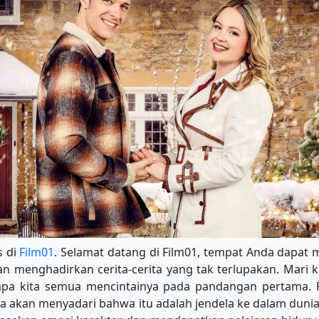
s di
Film01
. Selamat datang di Film01, tempat Anda dapat m
an menghadirkan cerita-cerita yang tak terlupakan. Mari k
apa kita semua mencintainya pada pandangan pertama. F
da akan menyadari bahwa itu adalah jendela ke dalam duni