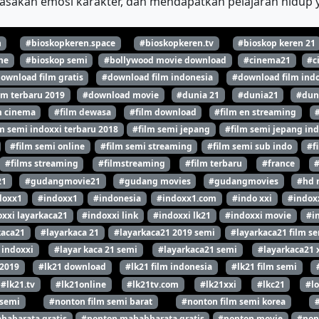
asakan emosi karakter, dan mendapatkan pelajaran hidup y
n
#bioskopkeren.space
#bioskopkeren.tv
#bioskop keren 21
ne
#bioskop semi
#bollywood movie download
#cinema21
#c
ownload film gratis
#download film indonesia
#download film indo
lm terbaru 2019
#download movie
#dunia 21
#dunia21
#dun
m cinema
#film dewasa
#film download
#film en streaming
m semi indoxxi terbaru 2018
#film semi jepang
#film semi jepang ind
#film semi online
#film semi streaming
#film semi sub indo
#f
#films streaming
#filmstreaming
#film terbaru
#france
21
#gudangmovie21
#gudang movies
#gudangmovies
#hd 
doxx1
#indoxx1
#indonesia
#indoxx1.com
#indo xxi
#indox
xxi layarkaca21
#indoxxi link
#indoxxi lk21
#indoxxi movie
#i
kaca21
#layarkaca 21
#layarkaca21 2019 semi
#layarkaca21 film s
 indoxxi
#layar kaca 21 semi
#layarkaca21 semi
#layarkaca21 
 2019
#lk21 download
#lk21 film indonesia
#lk21 film semi
#lk21.tv
#lk21online
#lk21tv.com
#lk21xxi
#lkc21
#l
 semi
#nonton film semi barat
#nonton film semi korea
habarata gratis
#nonton mahabharata gratis
#nonton movie
#non