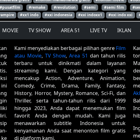
#pusatfilm
#remake
#revolution
#semi
#semi film
#se
vampire
#xx1 indo
#xxi indonesia
#xxi indoxx1
#xxi indo xxi
MOVIE
TV SHOW
AREA 51
LIVE TV
IKLAN
kan
Kami menyediakan berbagai pilihan genre
Film
Ka
ang
atau Movie
,
TV Show
,
Area 51
dan tahun rilis
to
tuk
terbaru untuk dinikmati dalam layanan
Ma
is.
streaming kami. Dengan kategori yang
de
ksi
mencakup Action, Adventure, Animation,
be
ini
Comedy, Crime, Drama, Family, Fantasy,
me
ang
History, Horror, Mystery, Romance, Sci-Fi, dan
Ak
gin
Thriller, serta tahun-tahun rilis dari 1999
Ba
iki
hingga 2023, Anda dapat menemukan film
In
ri.
favorit Anda dengan mudah. Kami juga
hi
sip
menawarkan subtitle Indonesia untuk
In
an-
kenyamanan Anda saat menonton film gratis
me
 ke
di platform kami.