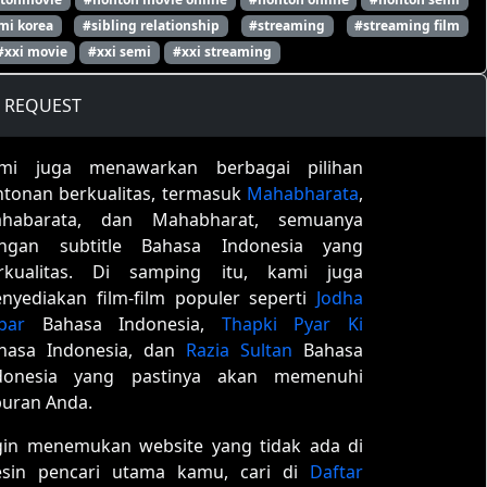
mi korea
#sibling relationship
#streaming
#streaming film
#xxi movie
#xxi semi
#xxi streaming
REQUEST
mi juga menawarkan berbagai pilihan
ntonan berkualitas, termasuk
Mahabharata
,
habarata, dan Mahabharat, semuanya
ngan subtitle Bahasa Indonesia yang
rkualitas. Di samping itu, kami juga
nyediakan film-film populer seperti
Jodha
bar
Bahasa Indonesia,
Thapki Pyar Ki
hasa Indonesia, dan
Razia Sultan
Bahasa
donesia yang pastinya akan memenuhi
buran Anda.
gin menemukan website yang tidak ada di
sin pencari utama kamu, cari di
Daftar