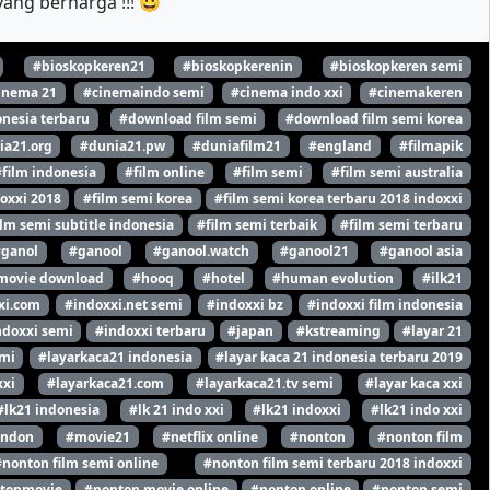
ang berharga !!! 😀
#bioskopkeren21
#bioskopkerenin
#bioskopkeren semi
inema 21
#cinemaindo semi
#cinema indo xxi
#cinemakeren
nesia terbaru
#download film semi
#download film semi korea
ia21.org
#dunia21.pw
#duniafilm21
#england
#filmapik
#film indonesia
#film online
#film semi
#film semi australia
oxxi 2018
#film semi korea
#film semi korea terbaru 2018 indoxxi
ilm semi subtitle indonesia
#film semi terbaik
#film semi terbaru
#ganol
#ganool
#ganool.watch
#ganool21
#ganool asia
movie download
#hooq
#hotel
#human evolution
#ilk21
xi.com
#indoxxi.net semi
#indoxxi bz
#indoxxi film indonesia
ndoxxi semi
#indoxxi terbaru
#japan
#kstreaming
#layar 21
emi
#layarkaca21 indonesia
#layar kaca 21 indonesia terbaru 2019
xxi
#layarkaca21.com
#layarkaca21.tv semi
#layar kaca xxi
#lk21 indonesia
#lk 21 indo xxi
#lk21 indoxxi
#lk21 indo xxi
ondon
#movie21
#netflix online
#nonton
#nonton film
#nonton film semi online
#nonton film semi terbaru 2018 indoxxi
tonmovie
#nonton movie online
#nonton online
#nonton semi