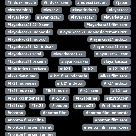
#indoxxi movie
#indoxxi semi
#indoxxi terbaru
#japan
#kstreaming
#layar 21
#layarindo21
#layarkaca
#layar kaca
#layar kaca21
#layarkaca21
#layarkaca 21
#layarkaca21 2019 semi
#layarkaca21 film semi
#layarkaca21 indonesia
#layar kaca 21 indonesia terbaru 2019
#layarkaca21 indoxx1
#layarkaca21 indoxxi
#layarkaca21 lk21 indoxxi
#layar kaca 21 semi
#layarkaca21 semi
#layarkaca21 xxi
#layarkaca21.com
#layarkaca21.tv semi
#layar kaca xxi
#layarkacaxxi
#link indoxxi terbaru
#lk21
#lk 21
#lk21 2019
#lk21 download
#lk21 film indonesia
#lk21 film semi
#lk21 indonesia
#lk 21 indo xxi
#lk21 indoxxi
#lk21 indo xxi
#lk21 movie
#lk21 semi
#lk21 xxi
#lk21 xxi indonesia
#lk21.tv
#lk21online
#lk21tv.com
#lk21xxi
#lkc21
#london
#movie21
#netflix online
#nonton
#nonton film
#nonton film indonesia
#nonton film online
#nonton film semi
#nonton film semi barat
#nonton film semi korea
#nonton film semi online