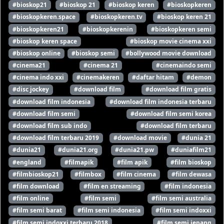
#bioskop21
#bioskop 21
#bioskop keren
#bioskopkeren
#bioskopkeren.space
#bioskopkeren.tv
#bioskop keren 21
#bioskopkeren21
#bioskopkerenin
#bioskopkeren semi
#bioskop keren space
#bioskop movie cinema xxi
#bioskop online
#bioskop semi
#bollywood movie download
#cinema21
#cinema 21
#cinemaindo semi
#cinema indo xxi
#cinemakeren
#daftar hitam
#demon
#disc jockey
#download film
#download film gratis
#download film indonesia
#download film indonesia terbaru
#download film semi
#download film semi korea
#download film sub indo
#download film terbaru
#download film terbaru 2019
#download movie
#dunia 21
#dunia21
#dunia21.org
#dunia21.pw
#duniafilm21
#england
#filmapik
#film apik
#film bioskop
#filmbioskop21
#filmbox
#film cinema
#film dewasa
#film download
#film en streaming
#film indonesia
#film online
#film semi
#film semi australia
#film semi barat
#film semi indonesia
#film semi indoxxi
#film semi indoxxi terbaru 2018
#film semi jepang