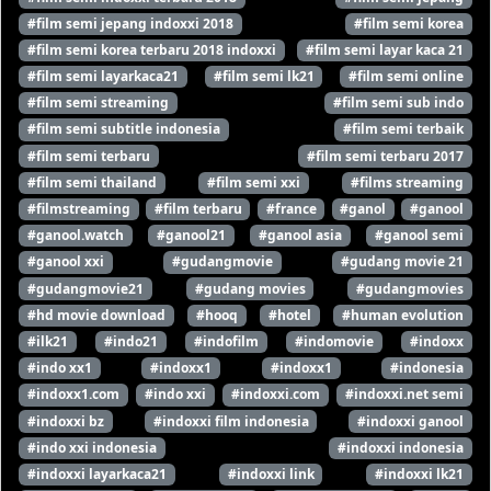
#film semi jepang indoxxi 2018
#film semi korea
#film semi korea terbaru 2018 indoxxi
#film semi layar kaca 21
#film semi layarkaca21
#film semi lk21
#film semi online
#film semi streaming
#film semi sub indo
#film semi subtitle indonesia
#film semi terbaik
#film semi terbaru
#film semi terbaru 2017
#film semi thailand
#film semi xxi
#films streaming
#filmstreaming
#film terbaru
#france
#ganol
#ganool
#ganool.watch
#ganool21
#ganool asia
#ganool semi
#ganool xxi
#gudangmovie
#gudang movie 21
#gudangmovie21
#gudang movies
#gudangmovies
#hd movie download
#hooq
#hotel
#human evolution
#ilk21
#indo21
#indofilm
#indomovie
#indoxx
#indo xx1
#indoxx1
#indoxx1
#indonesia
#indoxx1.com
#indo xxi
#indoxxi.com
#indoxxi.net semi
#indoxxi bz
#indoxxi film indonesia
#indoxxi ganool
#indo xxi indonesia
#indoxxi indonesia
#indoxxi layarkaca21
#indoxxi link
#indoxxi lk21