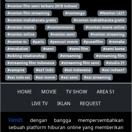
#nonton film semi terbaru 2018 indoxxi
#nonton film streaming
#nontongo
#Nonton Lk21
#nonton mahabarata gratis
#nonton mahabharata gratis
#nonton movie
#nontonmovie
#nonton movie online
#nonton online
#nonton semi
#nonton streaming
#nonton tv
#paris
#pencuri movie
#pusatfilm
#remake
#revolution
#semi
#semi film
#semi korea
#sibling relationship
#streaming
#streaming film
#streaming film indonesia
#streaming film semi
#studio 21
#vampire
#xx1 indo
#xxi indonesia
#xxi indoxx1
#xxi indo xxi
#xxi movie
#xxi semi
#xxi streaming
HOME
MOVIE
TV SHOW
AREA 51
LIVE TV
IKLAN
REQUEST
Film01
dengan bangga mempersembahkan
sebuah platform hiburan online yang memberikan