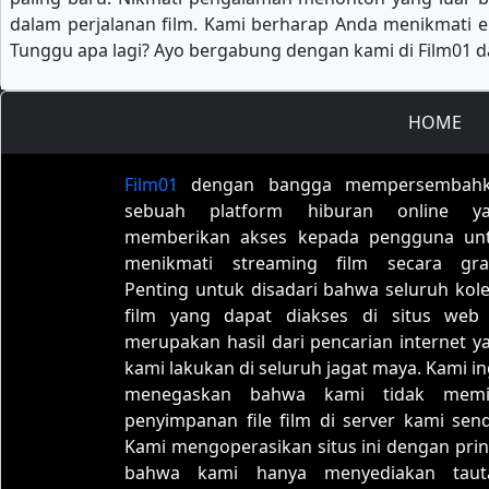
dalam perjalanan film. Kami berharap Anda menikmati ek
Tunggu apa lagi? Ayo bergabung dengan kami di Film01 da
HOME
Film01
dengan bangga mempersembah
sebuah platform hiburan online y
memberikan akses kepada pengguna un
menikmati streaming film secara grat
Penting untuk disadari bahwa seluruh kole
film yang dapat diakses di situs web 
merupakan hasil dari pencarian internet y
kami lakukan di seluruh jagat maya. Kami in
menegaskan bahwa kami tidak memil
penyimpanan file film di server kami sendi
Kami mengoperasikan situs ini dengan prin
bahwa kami hanya menyediakan taut