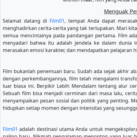
Menguak Peso
Selamat datang di
Film01
, tempat Anda dapat merasaka
menghadirkan cerita-cerita yang tak terlupakan. Mari ki
semua mencintainya pada pandangan pertama. Film adal
menyadari bahwa itu adalah jendela ke dalam dunia i
merasakan emosi karakter, dan mendapatkan pelajaran hi
Film bukanlah penemuan baru. Sudah ada sejak akhir ab
dengan perkembangannya, film telah mengalami transform
luar biasa ini. Berpikir Lebih Mendalam tentang alur c
Sebuah film bisa menjadi cerminan dari masa lalu, ceri
menyampaikan pesan sosial dan politik yang penting. Me
hidupkan setiap momen dengan intensitas yang sesunggu
Film01
adalah destinasi utama Anda untuk mengeksploras
paling baru. Nikmati pengalaman menonton yang luar b