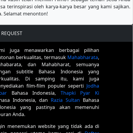
 terinspirasi oleh karya-karya besar yang kami sajikan.
ya. Selamat menonton!
REQUEST
mi juga menawarkan berbagai pilihan
ntonan berkualitas, termasuk
Mahabharata
,
habarata, dan Mahabharat, semuanya
ngan subtitle Bahasa Indonesia yang
rkualitas. Di samping itu, kami juga
nyediakan film-film populer seperti
Jodha
bar
Bahasa Indonesia,
Thapki Pyar Ki
hasa Indonesia, dan
Razia Sultan
Bahasa
donesia yang pastinya akan memenuhi
buran Anda.
gin menemukan website yang tidak ada di