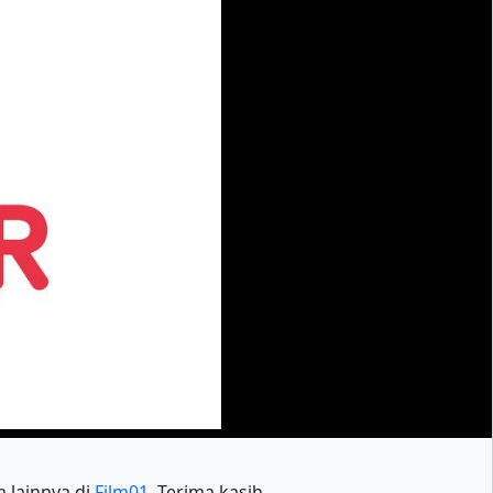
m lainnya di
Film01
. Terima kasih.