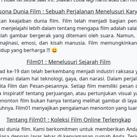
na Dunia Film : Sebuah Perjalanan Menelusuri Kary
n keajaiban dunia film. Film telah menjadi bagian pen
ta menjelajahi lebih dalam tentang mengapa film adalah sal
ah gambar bergerak yang ditemani oleh suara. Namun, sa
majinasi, emosi, dan kisah manusia. Film memungkinkan
dup yang berharga !!! 😀
Film01 : Menelusuri Sejarah Film
ad ke-19 dan telah berkembang menjadi industri raksasa
asi dalam hal teknologi, gaya, dan narasi. Dalam perjalan
erita Film dan Pesan-pesannya. Setiap film memiliki pesa
ta inspiratif tentang perjuangan, atau pertunjukan visual
nonton film bukan hanya tentang melihat gambar di layar
hnya. Film01 menyajikan pengalaman menonton yang luar 
Tentang Film01 : Koleksi Film Online Terlengkap
i dunia film. Kami berkomitmen untuk memberikan Anda aks
iasa dengan layar lebar di kenyamanan rumah Anda. Terim