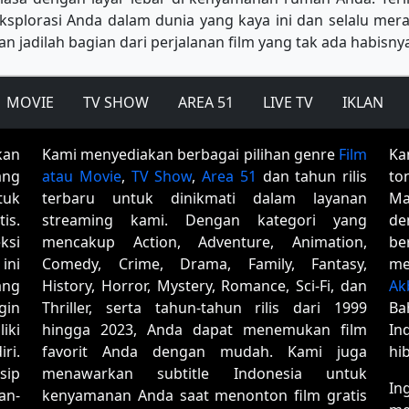
splorasi Anda dalam dunia yang kaya ini dan selalu merasa
n jadilah bagian dari perjalanan film yang tak ada habisn
MOVIE
TV SHOW
AREA 51
LIVE TV
IKLAN
kan
Kami menyediakan berbagai pilihan genre
Film
Ka
ang
atau Movie
,
TV Show
,
Area 51
dan tahun rilis
to
tuk
terbaru untuk dinikmati dalam layanan
Ma
is.
streaming kami. Dengan kategori yang
de
ksi
mencakup Action, Adventure, Animation,
be
ini
Comedy, Crime, Drama, Family, Fantasy,
me
ang
History, Horror, Mystery, Romance, Sci-Fi, dan
Ak
gin
Thriller, serta tahun-tahun rilis dari 1999
Ba
iki
hingga 2023, Anda dapat menemukan film
In
ri.
favorit Anda dengan mudah. Kami juga
hi
sip
menawarkan subtitle Indonesia untuk
In
an-
kenyamanan Anda saat menonton film gratis