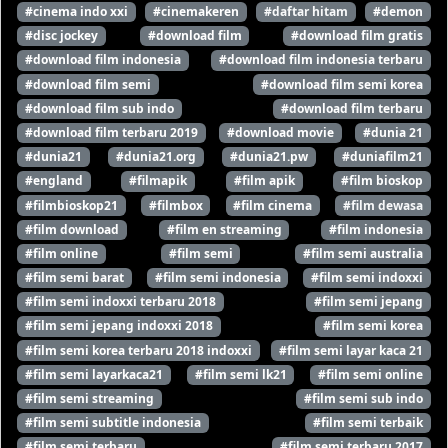
#cinema indo xxi
#cinemakeren
#daftar hitam
#demon
#disc jockey
#download film
#download film gratis
#download film indonesia
#download film indonesia terbaru
#download film semi
#download film semi korea
#download film sub indo
#download film terbaru
#download film terbaru 2019
#download movie
#dunia 21
#dunia21
#dunia21.org
#dunia21.pw
#duniafilm21
#england
#filmapik
#film apik
#film bioskop
#filmbioskop21
#filmbox
#film cinema
#film dewasa
#film download
#film en streaming
#film indonesia
#film online
#film semi
#film semi australia
#film semi barat
#film semi indonesia
#film semi indoxxi
#film semi indoxxi terbaru 2018
#film semi jepang
#film semi jepang indoxxi 2018
#film semi korea
#film semi korea terbaru 2018 indoxxi
#film semi layar kaca 21
#film semi layarkaca21
#film semi lk21
#film semi online
#film semi streaming
#film semi sub indo
#film semi subtitle indonesia
#film semi terbaik
#film semi terbaru
#film semi terbaru 2017