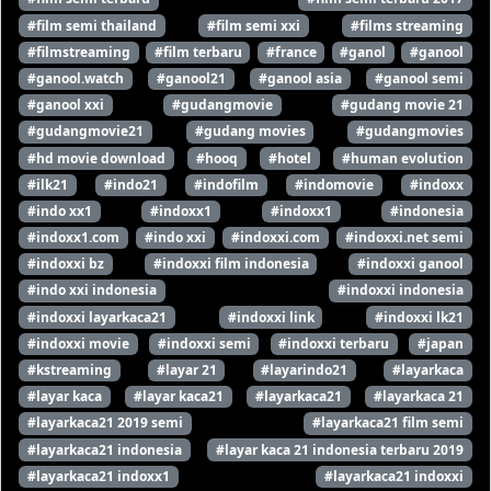
#film semi thailand
#film semi xxi
#films streaming
#filmstreaming
#film terbaru
#france
#ganol
#ganool
#ganool.watch
#ganool21
#ganool asia
#ganool semi
#ganool xxi
#gudangmovie
#gudang movie 21
#gudangmovie21
#gudang movies
#gudangmovies
#hd movie download
#hooq
#hotel
#human evolution
#ilk21
#indo21
#indofilm
#indomovie
#indoxx
#indo xx1
#indoxx1
#indoxx1
#indonesia
#indoxx1.com
#indo xxi
#indoxxi.com
#indoxxi.net semi
#indoxxi bz
#indoxxi film indonesia
#indoxxi ganool
#indo xxi indonesia
#indoxxi indonesia
#indoxxi layarkaca21
#indoxxi link
#indoxxi lk21
#indoxxi movie
#indoxxi semi
#indoxxi terbaru
#japan
#kstreaming
#layar 21
#layarindo21
#layarkaca
#layar kaca
#layar kaca21
#layarkaca21
#layarkaca 21
#layarkaca21 2019 semi
#layarkaca21 film semi
#layarkaca21 indonesia
#layar kaca 21 indonesia terbaru 2019
#layarkaca21 indoxx1
#layarkaca21 indoxxi