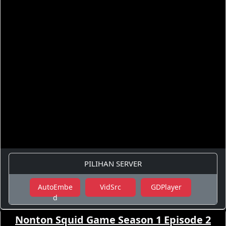
PILIHAN SERVER
AutoEmbe
VidSrc
GDPlayer
d
Nonton Squid Game Season 1 Episode 2