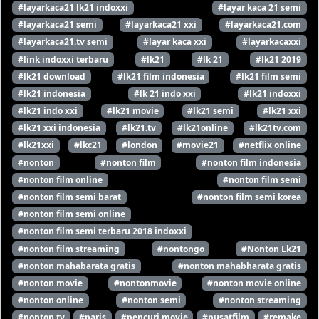
#layarkaca21 lk21 indoxxi
#layar kaca 21 semi
#layarkaca21 semi
#layarkaca21 xxi
#layarkaca21.com
#layarkaca21.tv semi
#layar kaca xxi
#layarkacaxxi
#link indoxxi terbaru
#lk21
#lk 21
#lk21 2019
#lk21 download
#lk21 film indonesia
#lk21 film semi
#lk21 indonesia
#lk 21 indo xxi
#lk21 indoxxi
#lk21 indo xxi
#lk21 movie
#lk21 semi
#lk21 xxi
#lk21 xxi indonesia
#lk21.tv
#lk21online
#lk21tv.com
#lk21xxi
#lkc21
#london
#movie21
#netflix online
#nonton
#nonton film
#nonton film indonesia
#nonton film online
#nonton film semi
#nonton film semi barat
#nonton film semi korea
#nonton film semi online
#nonton film semi terbaru 2018 indoxxi
#nonton film streaming
#nontongo
#Nonton Lk21
#nonton mahabarata gratis
#nonton mahabharata gratis
#nonton movie
#nontonmovie
#nonton movie online
#nonton online
#nonton semi
#nonton streaming
#nonton tv
#paris
#pencuri movie
#pusatfilm
#remake