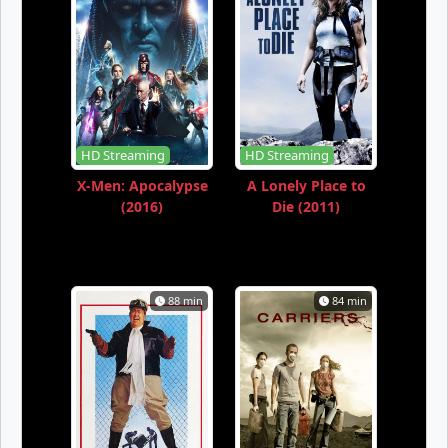
HD Streaming
HD Streaming
X-Men: Apocalypse
A Lonely Place to
(2016)
Die (2011)
88 min
84 min