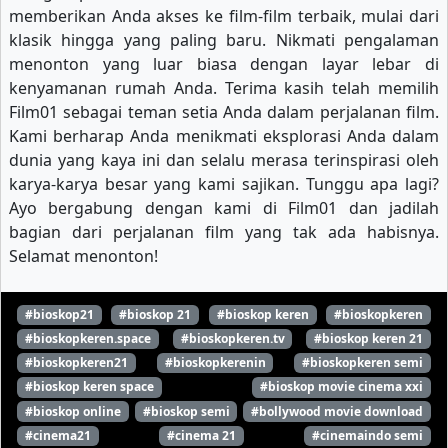
memberikan Anda akses ke film-film terbaik, mulai dari
klasik hingga yang paling baru. Nikmati pengalaman
menonton yang luar biasa dengan layar lebar di
kenyamanan rumah Anda. Terima kasih telah memilih
Film01 sebagai teman setia Anda dalam perjalanan film.
Kami berharap Anda menikmati eksplorasi Anda dalam
dunia yang kaya ini dan selalu merasa terinspirasi oleh
karya-karya besar yang kami sajikan. Tunggu apa lagi?
Ayo bergabung dengan kami di Film01 dan jadilah
bagian dari perjalanan film yang tak ada habisnya.
Selamat menonton!
#bioskop21
#bioskop 21
#bioskop keren
#bioskopkeren
#bioskopkeren.space
#bioskopkeren.tv
#bioskop keren 21
#bioskopkeren21
#bioskopkerenin
#bioskopkeren semi
#bioskop keren space
#bioskop movie cinema xxi
#bioskop online
#bioskop semi
#bollywood movie download
#cinema21
#cinema 21
#cinemaindo semi