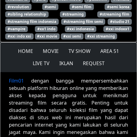
#revolution
#semi
#semi film
#semi korea
#sibling relationship
#streaming
#streaming film
#streaming film indonesia
#streaming film semi
#studio 21
#vampire
#xx1 indo
#xxi indonesia
#xxi indoxx1
#xxi indo xxi
#xxi movie
#xxi semi
#xxi streaming
HOME
MOVIE
TV SHOW
AREA 51
LIVE TV
IKLAN
REQUEST
Film01
dengan bangga mempersembahkan
sebuah platform hiburan online yang memberikan
akses kepada pengguna untuk menikmati
streaming film secara gratis. Penting untuk
disadari bahwa seluruh koleksi film yang dapat
diakses di situs web ini merupakan hasil dari
pencarian internet yang kami lakukan di seluruh
jagat maya. Kami ingin menegaskan bahwa kami