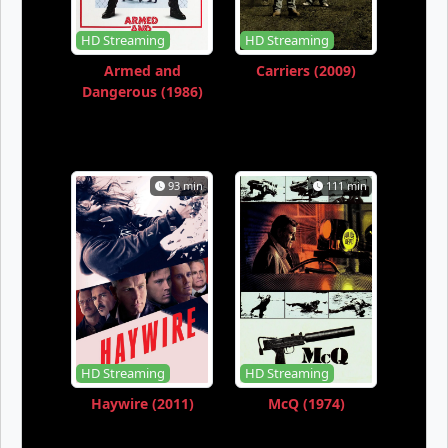
HD Streaming
HD Streaming
Armed and
Carriers (2009)
Dangerous (1986)
93 min
111 min
HD Streaming
HD Streaming
Haywire (2011)
McQ (1974)