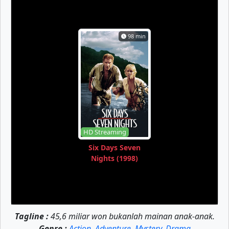
98 min
HD Streaming
Six Days Seven
Nights (1998)
Tagline :
45,6 miliar won bukanlah mainan anak-anak.
Genre :
Action
,
Adventure
,
Mystery
,
Drama