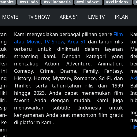
vampire
#xx1 indo
#xxi indonesia
#xxi indoxx1
#xxi indo xxi
MOVIE
TV SHOW
AREA 51
LIVE TV
IKLAN
kan
Kami menyediakan berbagai pilihan genre
Film
Ka
ang
atau Movie
,
TV Show
,
Area 51
dan tahun rilis
to
tuk
terbaru untuk dinikmati dalam layanan
Ma
is.
streaming kami. Dengan kategori yang
de
ksi
mencakup Action, Adventure, Animation,
be
ini
Comedy, Crime, Drama, Family, Fantasy,
me
ang
History, Horror, Mystery, Romance, Sci-Fi, dan
Ak
gin
Thriller, serta tahun-tahun rilis dari 1999
Ba
iki
hingga 2023, Anda dapat menemukan film
In
ri.
favorit Anda dengan mudah. Kami juga
hi
sip
menawarkan subtitle Indonesia untuk
In
an-
kenyamanan Anda saat menonton film gratis
me
 ke
di platform kami.
Hi
ami