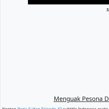
T
Menguak Pesona Dun