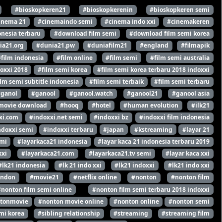
#bioskopkeren21
#bioskopkerenin
#bioskopkeren semi
inema 21
#cinemaindo semi
#cinema indo xxi
#cinemakeren
nesia terbaru
#download film semi
#download film semi korea
ia21.org
#dunia21.pw
#duniafilm21
#england
#filmapik
#film indonesia
#film online
#film semi
#film semi australia
oxxi 2018
#film semi korea
#film semi korea terbaru 2018 indoxxi
ilm semi subtitle indonesia
#film semi terbaik
#film semi terbaru
#ganol
#ganool
#ganool.watch
#ganool21
#ganool asia
movie download
#hooq
#hotel
#human evolution
#ilk21
xi.com
#indoxxi.net semi
#indoxxi bz
#indoxxi film indonesia
ndoxxi semi
#indoxxi terbaru
#japan
#kstreaming
#layar 21
emi
#layarkaca21 indonesia
#layar kaca 21 indonesia terbaru 2019
xxi
#layarkaca21.com
#layarkaca21.tv semi
#layar kaca xxi
#lk21 indonesia
#lk 21 indo xxi
#lk21 indoxxi
#lk21 indo xxi
ondon
#movie21
#netflix online
#nonton
#nonton film
#nonton film semi online
#nonton film semi terbaru 2018 indoxxi
tonmovie
#nonton movie online
#nonton online
#nonton semi
mi korea
#sibling relationship
#streaming
#streaming film