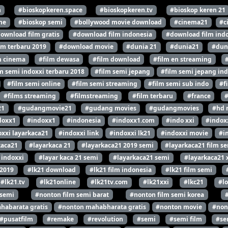
n
#bioskopkeren.space
#bioskopkeren.tv
#bioskop keren 21
ne
#bioskop semi
#bollywood movie download
#cinema21
#c
ownload film gratis
#download film indonesia
#download film indo
lm terbaru 2019
#download movie
#dunia 21
#dunia21
#dun
m cinema
#film dewasa
#film download
#film en streaming
m semi indoxxi terbaru 2018
#film semi jepang
#film semi jepang ind
#film semi online
#film semi streaming
#film semi sub indo
#f
#films streaming
#filmstreaming
#film terbaru
#france
21
#gudangmovie21
#gudang movies
#gudangmovies
#hd 
doxx1
#indoxx1
#indonesia
#indoxx1.com
#indo xxi
#indox
xxi layarkaca21
#indoxxi link
#indoxxi lk21
#indoxxi movie
#i
kaca21
#layarkaca 21
#layarkaca21 2019 semi
#layarkaca21 film s
 indoxxi
#layar kaca 21 semi
#layarkaca21 semi
#layarkaca21 
 2019
#lk21 download
#lk21 film indonesia
#lk21 film semi
#lk21.tv
#lk21online
#lk21tv.com
#lk21xxi
#lkc21
#l
 semi
#nonton film semi barat
#nonton film semi korea
habarata gratis
#nonton mahabharata gratis
#nonton movie
#non
#pusatfilm
#remake
#revolution
#semi
#semi film
#se