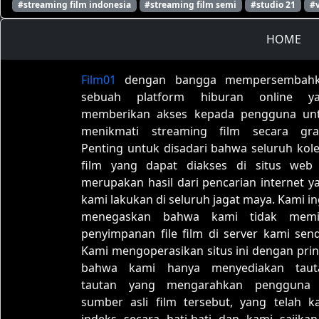
#streaming film indonesia
#streaming film semi
#studio 21
#
HOME
Film01
dengan bangga mempersembah
sebuah platform hiburan online y
memberikan akses kepada pengguna un
menikmati streaming film secara grat
Penting untuk disadari bahwa seluruh kole
film yang dapat diakses di situs web 
merupakan hasil dari pencarian internet y
kami lakukan di seluruh jagat maya. Kami in
menegaskan bahwa kami tidak memil
penyimpanan file film di server kami sendi
Kami mengoperasikan situs ini dengan prin
bahwa kami hanya menyediakan taut
tautan yang mengarahkan pengguna
sumber asli film tersebut, yang telah k