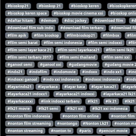
#bioskop21
#bioskop 21
#bioskop keren
#bioskopkere
#bioskop keren space
#bioskop movie cinema xxi
#bioskop onli
#daftar hitam
#demon
#disc jockey
#download film
#d
#download film sub indo
#download film terbaru
#download fi
#film apik
#film bioskop
#filmbioskop21
#filmbox
#fil
#film semi barat
#film semi indonesia
#film semi indoxxi
#fil
#film semi layar kaca 21
#film semi layarkaca21
#film semi lk21
#film semi terbaru 2017
#film semi thailand
#film semi xxi
#ganool semi
#ganool xxi
#gudangmovie
#gudang movie 
#indo21
#indofilm
#indomovie
#indoxx
#indo xx1
#in
#indoxxi ganool
#indo xxi indonesia
#indoxxi indonesia
#indo
#layarindo21
#layarkaca
#layar kaca
#layar kaca21
#layar
#layarkaca21 indoxx1
#layarkaca21 indoxxi
#layarkaca21 lk21
#layarkacaxxi
#link indoxxi terbaru
#lk21
#lk 21
#lk21
#lk21 movie
#lk21 semi
#lk21 xxi
#lk21 xxi indonesia
#nonton film indonesia
#nonton film online
#nonton film
#nonton film streaming
#nontongo
#Nonton Lk21
#nonton ma
#nonton streaming
#nonton tv
#paris
#pencuri movie