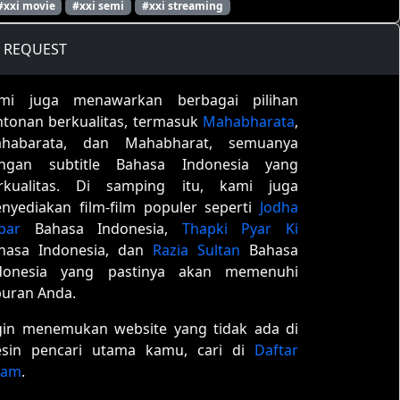
#xxi movie
#xxi semi
#xxi streaming
REQUEST
mi juga menawarkan berbagai pilihan
ntonan berkualitas, termasuk
Mahabharata
,
habarata, dan Mahabharat, semuanya
ngan subtitle Bahasa Indonesia yang
rkualitas. Di samping itu, kami juga
nyediakan film-film populer seperti
Jodha
bar
Bahasa Indonesia,
Thapki Pyar Ki
hasa Indonesia, dan
Razia Sultan
Bahasa
donesia yang pastinya akan memenuhi
buran Anda.
gin menemukan website yang tidak ada di
sin pencari utama kamu, cari di
Daftar
tam
.