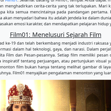
 di
Film01
. Selamat datang di Film01, tempat Anda dapat m
an menghadirkan cerita-cerita yang tak terlupakan. Mari k
apa kita semua mencintainya pada pandangan pertama. F
da akan menyadari bahwa itu adalah jendela ke dalam duni
asakan emosi karakter, dan mendapatkan pelajaran hidup y
Film01: Menelusuri Sejarah Film
ad ke-19 dan telah berkembang menjadi industri raksasa
asi dalam hal teknologi, gaya, dan narasi. Dalam perjalan
erita Film dan Pesan-pesannya. Setiap film memiliki pesa
ta inspiratif tentang perjuangan, atau pertunjukan visual
nonton film bukan hanya tentang melihat gambar di layar
hnya. Film01 menyajikan pengalaman menonton yang luar 