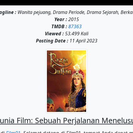
agline :
Wanita pejuang, Drama Periode, Drama Sejarah, Berka
Year :
2015
TMDB :
87363
Viewed :
53.499 Kali
Posting Date :
11 April 2023
ia Film: Sebuah Perjalanan Menelusur