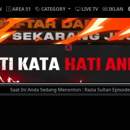
W
AREA 51
CATEGORY
LIVE TV
IKLAN
at Ini Anda Sedang Menonton : Razia Sultan Episode 42 | Un