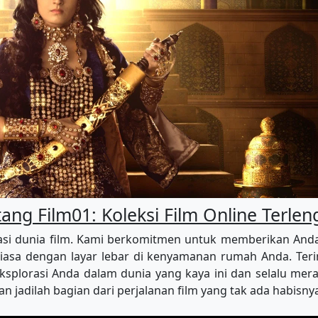
ang Film01: Koleksi Film Online Terle
i dunia film. Kami berkomitmen untuk memberikan Anda aks
iasa dengan layar lebar di kenyamanan rumah Anda. Terim
splorasi Anda dalam dunia yang kaya ini dan selalu merasa
n jadilah bagian dari perjalanan film yang tak ada habisn