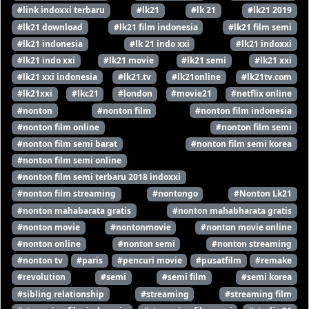
#link indoxxi terbaru
#lk21
#lk 21
#lk21 2019
#lk21 download
#lk21 film indonesia
#lk21 film semi
#lk21 indonesia
#lk 21 indo xxi
#lk21 indoxxi
#lk21 indo xxi
#lk21 movie
#lk21 semi
#lk21 xxi
#lk21 xxi indonesia
#lk21.tv
#lk21online
#lk21tv.com
#lk21xxi
#lkc21
#london
#movie21
#netflix online
#nonton
#nonton film
#nonton film indonesia
#nonton film online
#nonton film semi
#nonton film semi barat
#nonton film semi korea
#nonton film semi online
#nonton film semi terbaru 2018 indoxxi
#nonton film streaming
#nontongo
#Nonton Lk21
#nonton mahabarata gratis
#nonton mahabharata gratis
#nonton movie
#nontonmovie
#nonton movie online
#nonton online
#nonton semi
#nonton streaming
#nonton tv
#paris
#pencuri movie
#pusatfilm
#remake
#revolution
#semi
#semi film
#semi korea
#sibling relationship
#streaming
#streaming film