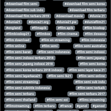
#download film semi
#download film semi korea
#download film sub indo
#download film terbaru
#download film terbaru 2019
#download movie
#dunia 21
#dunia21
#dunia21.org
#dunia21.pw
#duniafilm21
#england
#filmapik
#film apik
#film bioskop
#filmbioskop21
#filmbox
#film cinema
#film dewasa
#film download
#film en streaming
#film indonesia
#film online
#film semi
#film semi australia
#film semi barat
#film semi indonesia
#film semi indoxxi
#film semi indoxxi terbaru 2018
#film semi jepang
#film semi jepang indoxxi 2018
#film semi korea
#film semi korea terbaru 2018 indoxxi
#film semi layar kaca 21
#film semi layarkaca21
#film semi lk21
#film semi online
#film semi streaming
#film semi sub indo
#film semi subtitle indonesia
#film semi terbaik
#film semi terbaru
#film semi terbaru 2017
#film semi thailand
#film semi xxi
#films streaming
#filmstreaming
#film terbaru
#france
#ganol
#ganool