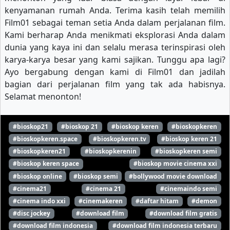
kenyamanan rumah Anda. Terima kasih telah memilih
Film01 sebagai teman setia Anda dalam perjalanan film.
Kami berharap Anda menikmati eksplorasi Anda dalam
dunia yang kaya ini dan selalu merasa terinspirasi oleh
karya-karya besar yang kami sajikan. Tunggu apa lagi?
Ayo bergabung dengan kami di Film01 dan jadilah
bagian dari perjalanan film yang tak ada habisnya.
Selamat menonton!
#bioskop21
#bioskop 21
#bioskop keren
#bioskopkeren
#bioskopkeren.space
#bioskopkeren.tv
#bioskop keren 21
#bioskopkeren21
#bioskopkerenin
#bioskopkeren semi
#bioskop keren space
#bioskop movie cinema xxi
#bioskop online
#bioskop semi
#bollywood movie download
#cinema21
#cinema 21
#cinemaindo semi
#cinema indo xxi
#cinemakeren
#daftar hitam
#demon
#disc jockey
#download film
#download film gratis
#download film indonesia
#download film indonesia terbaru