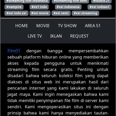
#streaming film indonesia
#streaming film semi
#studio 21
#vampire
#xx1 indo
#xxi indonesia
#xxi indoxx1
#xxi indo xxi
#xxi movie
#xxi semi
#xxi streaming
HOME
MOVIE
TV SHOW
AREA 51
LIVE TV
IKLAN
REQUEST
Film01
dengan bangga mempersembahkan
sebuah platform hiburan online yang memberikan
akses kepada pengguna untuk menikmati
streaming film secara gratis. Penting untuk
disadari bahwa seluruh koleksi film yang dapat
diakses di situs web ini merupakan hasil dari
pencarian internet yang kami lakukan di seluruh
jagat maya. Kami ingin menegaskan bahwa kami
tidak memiliki penyimpanan file film di server kami
sendiri. Kami mengoperasikan situs ini dengan
prinsip bahwa kami hanya menyediakan tautan-