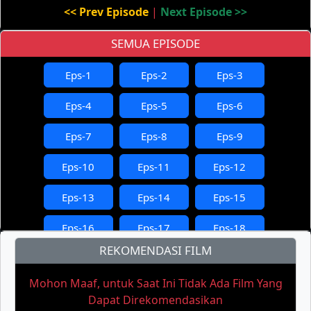
<< Prev Episode
|
Next Episode >>
SEMUA EPISODE
Eps-1
Eps-2
Eps-3
Eps-4
Eps-5
Eps-6
Eps-7
Eps-8
Eps-9
Eps-10
Eps-11
Eps-12
Eps-13
Eps-14
Eps-15
Eps-16
Eps-17
Eps-18
REKOMENDASI FILM
Eps-19
Eps-20
Eps-21
Mohon Maaf, untuk Saat Ini Tidak Ada Film Yang
Eps-22
Eps-23
Eps-24
Dapat Direkomendasikan