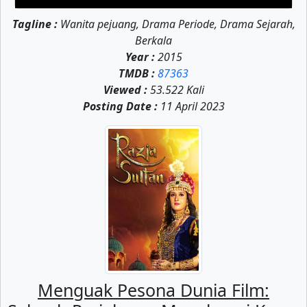
Eps-25
Eps-26
Eps-27
Tagline :
Wanita pejuang, Drama Periode, Drama Sejarah,
Eps-28
Eps-29
Eps-30
Berkala
Year :
2015
Eps-31
Eps-32
Eps-33
TMDB :
87363
Viewed :
53.522 Kali
Eps-34
Eps-35
Eps-36
Posting Date :
11 April 2023
Eps-37
Eps-38
Eps-39
Eps-40
Eps-41
Eps-42
Menguak Pesona Dunia Film: