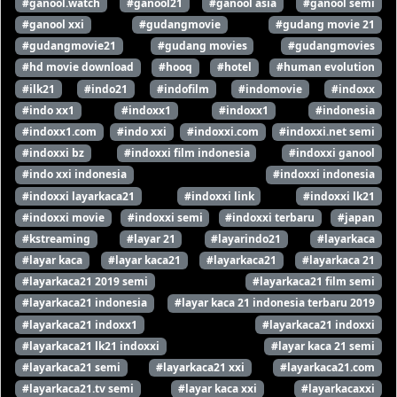
#ganool.watch
#ganool21
#ganool asia
#ganool semi
#ganool xxi
#gudangmovie
#gudang movie 21
#gudangmovie21
#gudang movies
#gudangmovies
#hd movie download
#hooq
#hotel
#human evolution
#ilk21
#indo21
#indofilm
#indomovie
#indoxx
#indo xx1
#indoxx1
#indoxx1
#indonesia
#indoxx1.com
#indo xxi
#indoxxi.com
#indoxxi.net semi
#indoxxi bz
#indoxxi film indonesia
#indoxxi ganool
#indo xxi indonesia
#indoxxi indonesia
#indoxxi layarkaca21
#indoxxi link
#indoxxi lk21
#indoxxi movie
#indoxxi semi
#indoxxi terbaru
#japan
#kstreaming
#layar 21
#layarindo21
#layarkaca
#layar kaca
#layar kaca21
#layarkaca21
#layarkaca 21
#layarkaca21 2019 semi
#layarkaca21 film semi
#layarkaca21 indonesia
#layar kaca 21 indonesia terbaru 2019
#layarkaca21 indoxx1
#layarkaca21 indoxxi
#layarkaca21 lk21 indoxxi
#layar kaca 21 semi
#layarkaca21 semi
#layarkaca21 xxi
#layarkaca21.com
#layarkaca21.tv semi
#layar kaca xxi
#layarkacaxxi