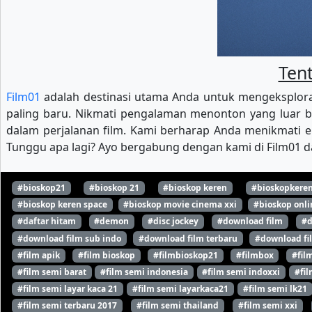
Tent
Film01
adalah destinasi utama Anda untuk mengeksploras
paling baru. Nikmati pengalaman menonton yang luar b
dalam perjalanan film. Kami berharap Anda menikmati ek
Tunggu apa lagi? Ayo bergabung dengan kami di Film01 da
#bioskop21
#bioskop 21
#bioskop keren
#bioskopkere
#bioskop keren space
#bioskop movie cinema xxi
#bioskop onli
#daftar hitam
#demon
#disc jockey
#download film
#d
#download film sub indo
#download film terbaru
#download fi
#film apik
#film bioskop
#filmbioskop21
#filmbox
#fil
#film semi barat
#film semi indonesia
#film semi indoxxi
#fil
#film semi layar kaca 21
#film semi layarkaca21
#film semi lk21
#film semi terbaru 2017
#film semi thailand
#film semi xxi