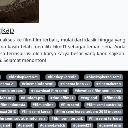
ngkap
es ke film-film terbaik, mulai dari klasik hingga yang
a kasih telah memilih Film01 sebagai teman setia Anda
 terinspirasi oleh karya-karya besar yang kami sajikan.
ya. Selamat menonton!
#bioskopkeren21
#bioskopkerenin
#bioskopkeren semi
inema 21
#cinemaindo semi
#cinema indo xxi
#cinemakeren
nesia terbaru
#download film semi
#download film semi korea
ia21.org
#dunia21.pw
#duniafilm21
#england
#filmapik
#film indonesia
#film online
#film semi
#film semi australia
oxxi 2018
#film semi korea
#film semi korea terbaru 2018 indoxxi
ilm semi subtitle indonesia
#film semi terbaik
#film semi terbaru
#ganol
#ganool
#ganool.watch
#ganool21
#ganool asia