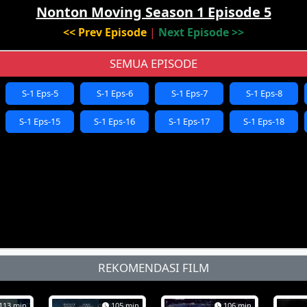
Nonton Moving Season 1 Episode 5
<< Prev Episode
|
Next Episode >>
SEMUA EPISODE
S-1 Eps-5
S-1 Eps-6
S-1 Eps-7
S-1 Eps-8
S-1 Eps-15
S-1 Eps-16
S-1 Eps-17
S-1 Eps-18
REKOMENDASI FILM
113 min
105 min
106 min