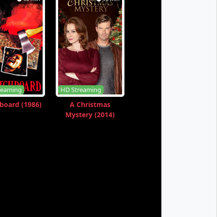
reaming
HD Streaming
board (1986)
A Christmas
Mystery (2014)