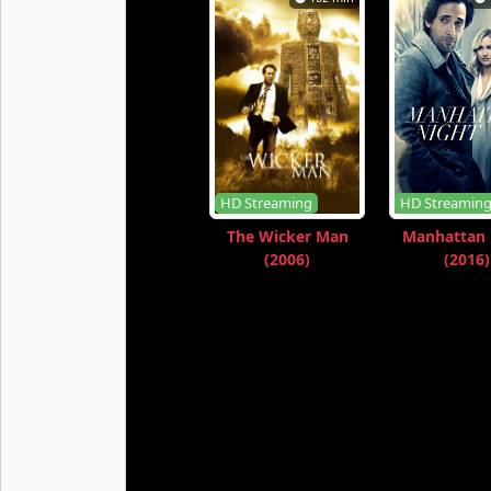
HD Streaming
HD Streamin
The Wicker Man
Manhattan 
(2006)
(2016)