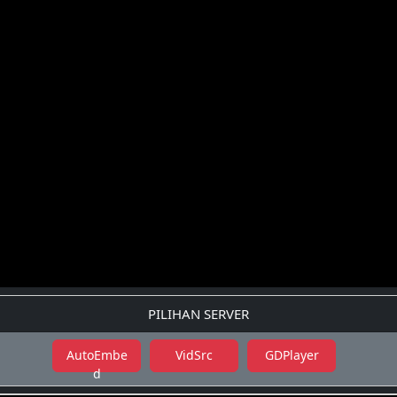
PILIHAN SERVER
AutoEmbe
VidSrc
GDPlayer
d