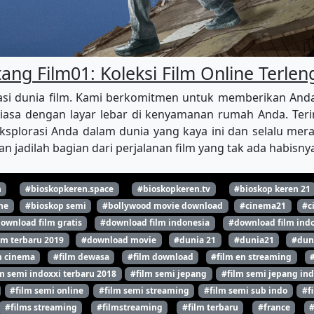
ang Film01: Koleksi Film Online Terle
i dunia film. Kami berkomitmen untuk memberikan Anda aks
iasa dengan layar lebar di kenyamanan rumah Anda. Terim
splorasi Anda dalam dunia yang kaya ini dan selalu merasa
n jadilah bagian dari perjalanan film yang tak ada habisn
n
#bioskopkeren.space
#bioskopkeren.tv
#bioskop keren 21
ne
#bioskop semi
#bollywood movie download
#cinema21
#c
ownload film gratis
#download film indonesia
#download film indo
lm terbaru 2019
#download movie
#dunia 21
#dunia21
#dun
m cinema
#film dewasa
#film download
#film en streaming
m semi indoxxi terbaru 2018
#film semi jepang
#film semi jepang ind
#film semi online
#film semi streaming
#film semi sub indo
#f
#films streaming
#filmstreaming
#film terbaru
#france