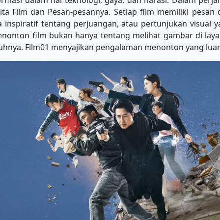
asi dalam hal teknologi, gaya, dan narasi. Dalam perjalan
erita Film dan Pesan-pesannya. Setiap film memiliki pesa
ta inspiratif tentang perjuangan, atau pertunjukan visual
nonton film bukan hanya tentang melihat gambar di layar
hnya. Film01 menyajikan pengalaman menonton yang luar 