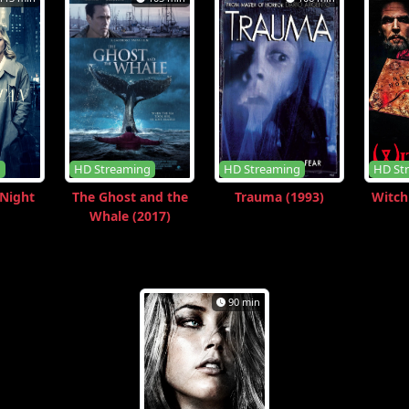
g
HD Streaming
HD Streaming
HD St
Night
The Ghost and the
Trauma (1993)
Witch
Whale (2017)
90 min