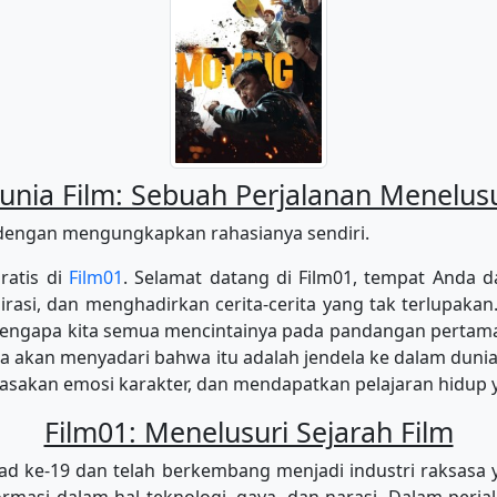
ia Film: Sebuah Perjalanan Menelusur
dengan mengungkapkan rahasianya sendiri.
ratis di
Film01
. Selamat datang di Film01, tempat Anda d
rasi, dan menghadirkan cerita-cerita yang tak terlupakan.
 mengapa kita semua mencintainya pada pandangan pertama.
da akan menyadari bahwa itu adalah jendela ke dalam duni
asakan emosi karakter, dan mendapatkan pelajaran hidup y
Film01: Menelusuri Sejarah Film
ad ke-19 dan telah berkembang menjadi industri raksasa